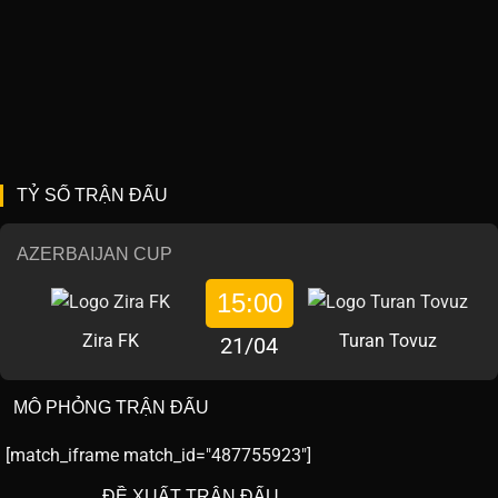
TỶ SỐ TRẬN ĐẤU
AZERBAIJAN CUP
15:00
Zira FK
Turan Tovuz
21/04
MÔ PHỎNG TRẬN ĐẤU
[match_iframe match_id="487755923"]
ĐỀ XUẤT TRẬN ĐẤU