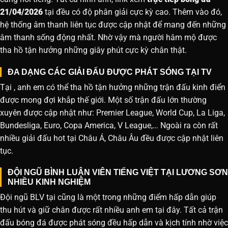
21/04/2026
tại đều có độ phân giải cực kỳ cao. Thêm vào đó,
hệ thống âm thanh liên tục được cập nhật để mang đến những
âm thanh sống động nhất. Nhờ vậy mà người hâm mộ được
tha hồ tận hưởng những giây phút cực kỳ chân thật.
ĐA DẠNG CÁC GIẢI ĐẤU ĐƯỢC PHÁT SÓNG TẠI TV
Tại , anh em có thể tha hồ tận hưởng những trận đấu kinh điển
được mong đợi khắp thế giới. Một số trận đấu lớn thường
xuyên được cập nhật như: Premier League, World Cup, La Liga,
Bundesliga, Euro, Copa America, V League,… Ngoài ra còn rất
nhiều giải đấu hot tại Châu Á, Châu Âu đều được cập nhật liên
tục.
ĐỘI NGŨ BÌNH LUẬN VIÊN TIẾNG VIỆT TẠI LƯƠNG SƠN
NHIỀU KINH NGHIỆM
Đội ngũ BLV tại cũng là một trong những điểm hấp dẫn giúp
thu hút và giữ chân được rất nhiều anh em tại đây. Tất cả trận
đấu bóng đá được phát sóng đều hấp dẫn và kịch tính nhờ việc