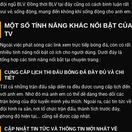
đội ngũ BLV. Đồng thời BLV tại đây cũng có cách bình luận rất
vui vẻ, sống động, mang đến không khí sống động cho anh em.
MỘT SỐ TÍNH NĂNG KHÁC NỔI BẬT CỦA
TV
Ngoài việc phát sóng các link xem trực tiếp bóng đá, còn có rất
nhiều tính năng nổi bật có ích cho người dùng. Dưới đây là
tổng hợp các tính năng nổi bật tại chuyên trang :
CUNG CẤP LỊCH THI ĐẤU BÓNG ĐÁ ĐẦY ĐỦ VÀ CHI
TIẾT
Tất cả những trận đấu sắp diễn ra đều được cung cấp lịch đến
với anh em. Nhờ đó mà anh em có thể dễ dàng theo dõi các
trận bóng của đội tuyển mình yêu thích. Ngoài ra, các tin tức về
đội hình ra sân, nơi tổ chức trận đấu, thành tích trước đây,
phong độ hiện tại,… cũng sẽ được cập nhật.
CẬP NHẬT TIN TỨC VÀ THÔNG TIN MỚI NHẤT VỀ