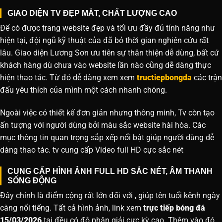
GIAO DIỆN TV ĐẸP MẮT, CHẤT LƯỢNG CAO
Để có được trang website đẹp và tối ưu đầy đủ tính năng như
hiện tại, đội ngũ kỹ thuật của đã bỏ thời gian nghiên cứu rất
lâu. Giao diện Lương Sơn ưu tiên sự thân thiện dễ dùng, bất cứ
khách hàng dù chưa vào website lần nào cũng dễ dàng thực
hiện thao tác. Từ đó dễ dàng xem xem
tructiepbongda
các trận
đấu yêu thích của mình một cách nhanh chóng.
Ngoài việc có thiết kế đơn giản nhưng thông minh, Tv còn tạo
ấn tượng với người dùng bởi màu sắc website hài hòa. Các
mục thông tin quan trọng sắp xếp nổi bật giúp người dùng dễ
dàng thao tác. tv cung cấp Video full HD cực sắc nét
CUNG CẤP HÌNH ẢNH FULL HD SẮC NÉT, ÂM THANH
SỐNG ĐỘNG
Đây chính là điểm cộng rất lớn đối với , giúp tên tuổi kênh ngày
càng nổi tiếng. Tất cả hình ảnh, link xem
trực tiếp bóng đá
15/03/2026
tại đều có độ phân giải cực kỳ cao. Thêm vào đó,