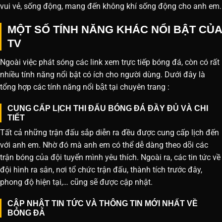
vui vẻ, sống động, mang đến không khí sống động cho anh em.
MỘT SỐ TÍNH NĂNG KHÁC NỔI BẬT CỦA
TV
Ngoài việc phát sóng các link xem trực tiếp bóng đá, còn có rất
nhiều tính năng nổi bật có ích cho người dùng. Dưới đây là
tổng hợp các tính năng nổi bật tại chuyên trang :
CUNG CẤP LỊCH THI ĐẤU BÓNG ĐÁ ĐẦY ĐỦ VÀ CHI
TIẾT
Tất cả những trận đấu sắp diễn ra đều được cung cấp lịch đến
với anh em. Nhờ đó mà anh em có thể dễ dàng theo dõi các
trận bóng của đội tuyển mình yêu thích. Ngoài ra, các tin tức về
đội hình ra sân, nơi tổ chức trận đấu, thành tích trước đây,
phong độ hiện tại,… cũng sẽ được cập nhật.
CẬP NHẬT TIN TỨC VÀ THÔNG TIN MỚI NHẤT VỀ
BÓNG ĐÁ