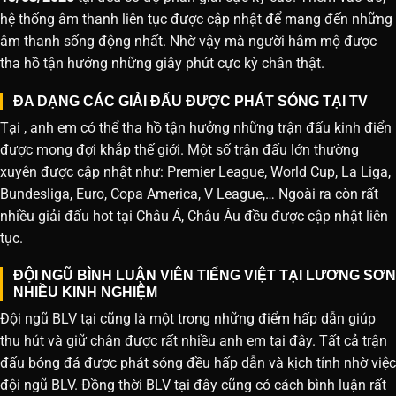
hệ thống âm thanh liên tục được cập nhật để mang đến những
âm thanh sống động nhất. Nhờ vậy mà người hâm mộ được
tha hồ tận hưởng những giây phút cực kỳ chân thật.
ĐA DẠNG CÁC GIẢI ĐẤU ĐƯỢC PHÁT SÓNG TẠI TV
Tại , anh em có thể tha hồ tận hưởng những trận đấu kinh điển
được mong đợi khắp thế giới. Một số trận đấu lớn thường
xuyên được cập nhật như: Premier League, World Cup, La Liga,
Bundesliga, Euro, Copa America, V League,… Ngoài ra còn rất
nhiều giải đấu hot tại Châu Á, Châu Âu đều được cập nhật liên
tục.
ĐỘI NGŨ BÌNH LUẬN VIÊN TIẾNG VIỆT TẠI LƯƠNG SƠN
NHIỀU KINH NGHIỆM
Đội ngũ BLV tại cũng là một trong những điểm hấp dẫn giúp
thu hút và giữ chân được rất nhiều anh em tại đây. Tất cả trận
đấu bóng đá được phát sóng đều hấp dẫn và kịch tính nhờ việc
đội ngũ BLV. Đồng thời BLV tại đây cũng có cách bình luận rất