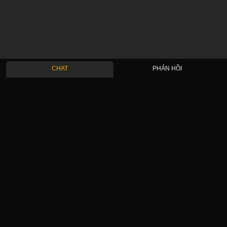
CHAT
PHẢN HỒI