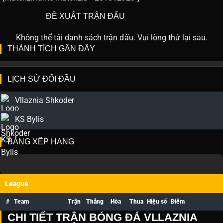
ĐỀ XUẤT TRẬN ĐẤU
Không thể tải danh sách trận đấu. Vui lòng thử lại sau.
THÀNH TÍCH GẦN ĐÂY
LỊCH SỬ ĐỐI ĐẦU
Vllaznia Shkoder
KS Bylis
BẢNG XẾP HẠNG
League
#
Team
Trận
Thắng
Hòa
Thua
Hiệu số
Điểm
CHI TIẾT TRẬN BÓNG ĐÁ VLLAZNIA