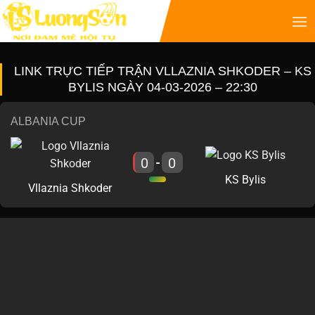
LINK TRỰC TIẾP TRẬN VLLAZNIA SHKODER – KS
BYLIS NGÀY 04-03-2026 – 22:30
ALBANIA CUP
0
0
-
KS Bylis
Vllaznia Shkoder