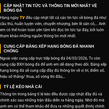
CẬP NHẬT TIN TỨC VÀ THÔNG TIN MỚI NHẤT VỀ
BÓNG ĐÁ
Hàng ngày
TV
đều cập nhật tất cả các tin tức về bóng đá như:
cầu thủ, huấn luyện viên, chuyển nhượng, bên lề sân cỏ,… Anh
em có thể hoàn toàn yên tâm khi đọc tin tức tại đây, bởi luôn
tham khảo những nguồn thông tin mới nhất.
CUNG CẤP BẢNG XẾP HẠNG BÓNG ĐÁ NHANH
CHÓNG
Ngoài việc cung cấp trực tiếp bóng đá 04/03/2026, Tv còn
cung cấp BXH bóng đá để anh em dễ dàng theo dõi. Bảng xếp
hạng bóng đá sẽ cung cấp đầy đủ thông tin về vị trí, điểm số,
hiệu số thắng/ thua, số vòng thi đấu,…
TỶ LỆ KÈO NHÀ CÁI
Thông tin trong bảng tỉ lệ kèo đều được cập nhật đầy đủ và
chính xác sau những trận đấu diễn ra hằng ngày. Nhờ đó mà
anh em có thể tham khảo để đưa ra những quyết đinhj chính