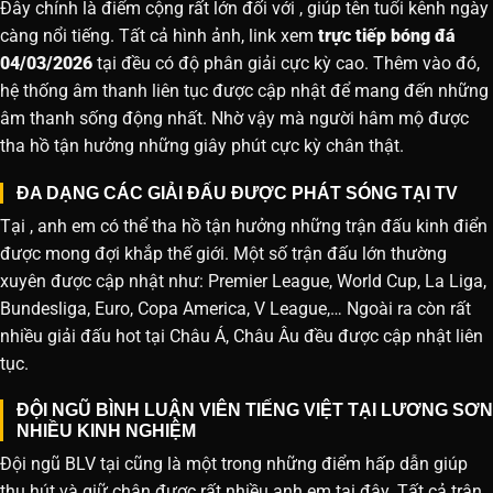
Đây chính là điểm cộng rất lớn đối với , giúp tên tuổi kênh ngày
càng nổi tiếng. Tất cả hình ảnh, link xem
trực tiếp bóng đá
04/03/2026
tại đều có độ phân giải cực kỳ cao. Thêm vào đó,
hệ thống âm thanh liên tục được cập nhật để mang đến những
âm thanh sống động nhất. Nhờ vậy mà người hâm mộ được
tha hồ tận hưởng những giây phút cực kỳ chân thật.
ĐA DẠNG CÁC GIẢI ĐẤU ĐƯỢC PHÁT SÓNG TẠI TV
Tại , anh em có thể tha hồ tận hưởng những trận đấu kinh điển
được mong đợi khắp thế giới. Một số trận đấu lớn thường
xuyên được cập nhật như: Premier League, World Cup, La Liga,
Bundesliga, Euro, Copa America, V League,… Ngoài ra còn rất
nhiều giải đấu hot tại Châu Á, Châu Âu đều được cập nhật liên
tục.
ĐỘI NGŨ BÌNH LUẬN VIÊN TIẾNG VIỆT TẠI LƯƠNG SƠN
NHIỀU KINH NGHIỆM
Đội ngũ BLV tại cũng là một trong những điểm hấp dẫn giúp
thu hút và giữ chân được rất nhiều anh em tại đây. Tất cả trận