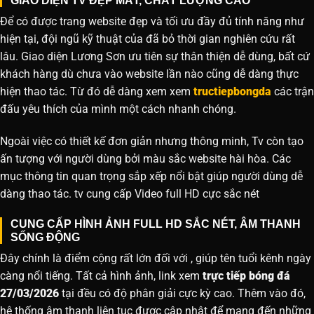
GIAO DIỆN TV ĐẸP MẮT, CHẤT LƯỢNG CAO
Để có được trang website đẹp và tối ưu đầy đủ tính năng như
hiện tại, đội ngũ kỹ thuật của đã bỏ thời gian nghiên cứu rất
lâu. Giao diện Lương Sơn ưu tiên sự thân thiện dễ dùng, bất cứ
khách hàng dù chưa vào website lần nào cũng dễ dàng thực
hiện thao tác. Từ đó dễ dàng xem xem
tructiepbongda
các trận
đấu yêu thích của mình một cách nhanh chóng.
Ngoài việc có thiết kế đơn giản nhưng thông minh, Tv còn tạo
ấn tượng với người dùng bởi màu sắc website hài hòa. Các
mục thông tin quan trọng sắp xếp nổi bật giúp người dùng dễ
dàng thao tác. tv cung cấp Video full HD cực sắc nét
CUNG CẤP HÌNH ẢNH FULL HD SẮC NÉT, ÂM THANH
SỐNG ĐỘNG
Đây chính là điểm cộng rất lớn đối với , giúp tên tuổi kênh ngày
càng nổi tiếng. Tất cả hình ảnh, link xem
trực tiếp bóng đá
27/03/2026
tại đều có độ phân giải cực kỳ cao. Thêm vào đó,
hệ thống âm thanh liên tục được cập nhật để mang đến những