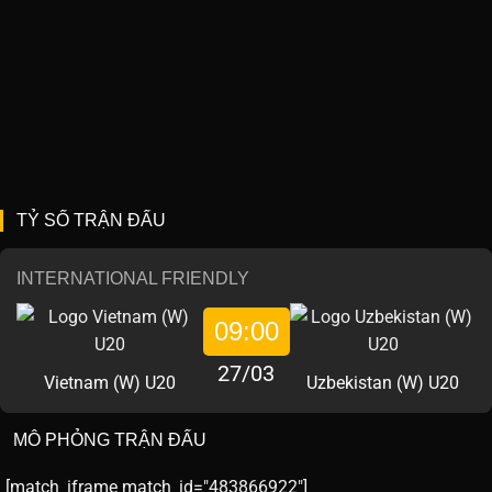
TỶ SỐ TRẬN ĐẤU
INTERNATIONAL FRIENDLY
09:00
27/03
Vietnam (W) U20
Uzbekistan (W) U20
MÔ PHỎNG TRẬN ĐẤU
[match_iframe match_id="483866922"]