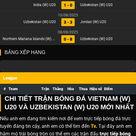
1 - 0
India (W) U20
Uzbekistan (W) U20
10/08/2025
3 - 3
Uzbekistan (W) U20
Jordan (W) U20
08/08/2025
0 - 8
Northern Mariana Islands (W) U20
Uzbekistan (W) U20
BẢNG XẾP HẠNG
League
#
Team
Trận
Thắng
Hòa
Thua
Hiệu số
Điểm
CHI TIẾT TRẬN BÓNG ĐÁ VIETNAM (W)
U20 VÀ UZBEKISTAN (W) U20 MỚI NHẤT
Nếu anh em đang tìm kiếm nơi để xem trực tiếp bóng đá trực
tuyến đáng tin cậy, anh em có thể tìm đến
Tv
.
Tại đây anh em
hâm mộ trái bóng tròn có thể em các trận đấu
trực tiếp bóng