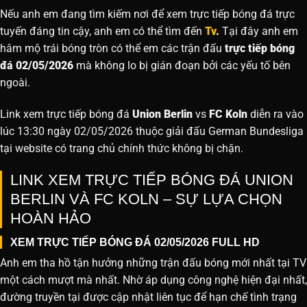
Nếu anh em đang tìm kiếm nơi để xem trực tiếp bóng đá trực
tuyến đáng tin cậy, anh em có thể tìm đến
Tv
.
Tại đây anh em
hâm mộ trái bóng tròn có thể em các trận đấu
trực tiếp bóng
đá 02/05/2026
mà không lo bị gián đoạn bởi các yếu tố bên
ngoài.
Link xem trực tiếp bóng đá
Union Berlin
vs
FC Koln
diễn ra vào
lúc 13:30 ngày 02/05/2026 thuộc giải đấu German Bundesliga
tại website
có trang chủ chính thức không bị chặn.
LINK XEM TRỰC TIẾP BÓNG ĐÁ UNION
BERLIN VÀ FC KOLN – SỰ LỰA CHỌN
HOÀN HẢO
XEM TRỰC TIẾP BÓNG ĐÁ 02/05/2026 FULL HD
Anh em tha hồ tận hưởng những trận đấu bóng mới nhất tại TV
một cách mượt mà nhất. Nhờ áp dụng công nghệ hiện đại nhất,
đường truyền tại được cập nhật liên tục để hạn chế tình trạng