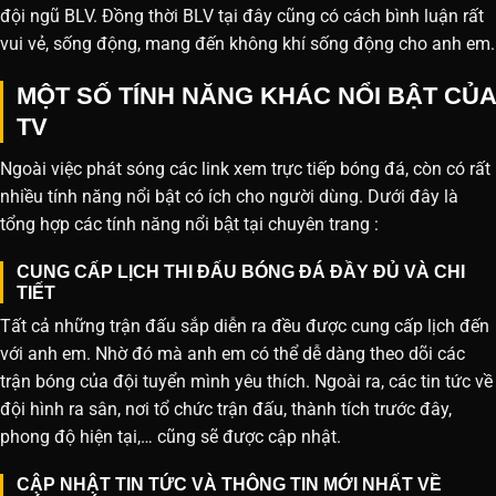
đội ngũ BLV. Đồng thời BLV tại đây cũng có cách bình luận rất
vui vẻ, sống động, mang đến không khí sống động cho anh em.
MỘT SỐ TÍNH NĂNG KHÁC NỔI BẬT CỦA
TV
Ngoài việc phát sóng các link xem trực tiếp bóng đá, còn có rất
nhiều tính năng nổi bật có ích cho người dùng. Dưới đây là
tổng hợp các tính năng nổi bật tại chuyên trang :
CUNG CẤP LỊCH THI ĐẤU BÓNG ĐÁ ĐẦY ĐỦ VÀ CHI
TIẾT
Tất cả những trận đấu sắp diễn ra đều được cung cấp lịch đến
với anh em. Nhờ đó mà anh em có thể dễ dàng theo dõi các
trận bóng của đội tuyển mình yêu thích. Ngoài ra, các tin tức về
đội hình ra sân, nơi tổ chức trận đấu, thành tích trước đây,
phong độ hiện tại,… cũng sẽ được cập nhật.
CẬP NHẬT TIN TỨC VÀ THÔNG TIN MỚI NHẤT VỀ