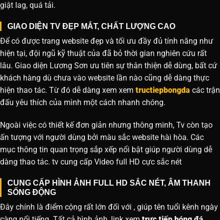
giật lag, quá tải.
GIAO DIỆN TV ĐẸP MẮT, CHẤT LƯỢNG CAO
Để có được trang website đẹp và tối ưu đầy đủ tính năng như
hiện tại, đội ngũ kỹ thuật của đã bỏ thời gian nghiên cứu rất
lâu. Giao diện Lương Sơn ưu tiên sự thân thiện dễ dùng, bất cứ
khách hàng dù chưa vào website lần nào cũng dễ dàng thực
hiện thao tác. Từ đó dễ dàng xem xem
tructiepbongda
các trận
đấu yêu thích của mình một cách nhanh chóng.
Ngoài việc có thiết kế đơn giản nhưng thông minh, Tv còn tạo
ấn tượng với người dùng bởi màu sắc website hài hòa. Các
mục thông tin quan trọng sắp xếp nổi bật giúp người dùng dễ
dàng thao tác. tv cung cấp Video full HD cực sắc nét
CUNG CẤP HÌNH ẢNH FULL HD SẮC NÉT, ÂM THANH
SỐNG ĐỘNG
Đây chính là điểm cộng rất lớn đối với , giúp tên tuổi kênh ngày
càng nổi tiếng. Tất cả hình ảnh, link xem
trực tiếp bóng đá