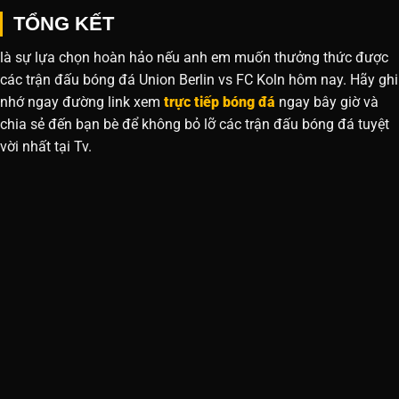
TỔNG KẾT
là sự lựa chọn hoàn hảo nếu anh em muốn thưởng thức được
các trận đấu bóng đá Union Berlin vs FC Koln hôm nay. Hãy ghi
nhớ ngay đường link xem
trực tiếp bóng đá
ngay bây giờ và
chia sẻ đến bạn bè để không bỏ lỡ các trận đấu bóng đá tuyệt
vời nhất tại Tv.