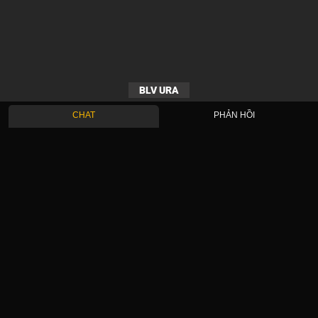
BLV URA
CHAT
PHẢN HỒI