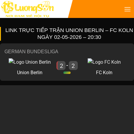
LINK TRỰC TIẾP TRẬN UNION BERLIN – FC KOLN
NGÀY 02-05-2026 – 20:30
GERMAN BUNDESLIGA
2
2
-
Union Berlin
FC Koln