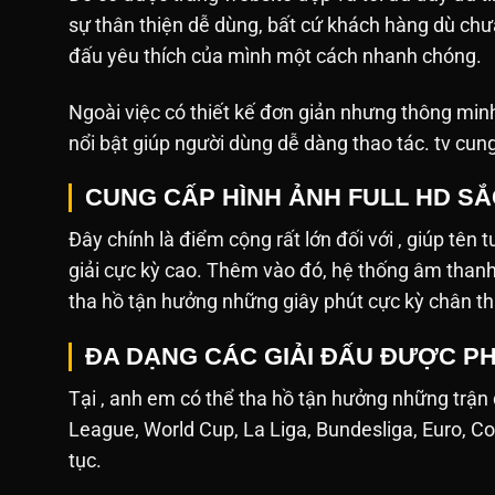
sự thân thiện dễ dùng, bất cứ khách hàng dù ch
đấu yêu thích của mình một cách nhanh chóng.
Ngoài việc có thiết kế đơn giản nhưng thông min
nổi bật giúp người dùng dễ dàng thao tác. tv cun
CUNG CẤP HÌNH ẢNH FULL HD S
Đây chính là điểm cộng rất lớn đối với , giúp tên 
giải cực kỳ cao. Thêm vào đó, hệ thống âm tha
tha hồ tận hưởng những giây phút cực kỳ chân th
ĐA DẠNG CÁC GIẢI ĐẤU ĐƯỢC PH
Tại , anh em có thể tha hồ tận hưởng những trận
League, World Cup, La Liga, Bundesliga, Euro, Co
tục.