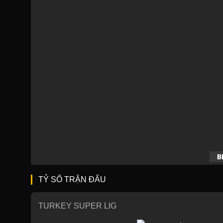
B
TỶ SỐ TRẬN ĐẤU
TURKEY SUPER LIG