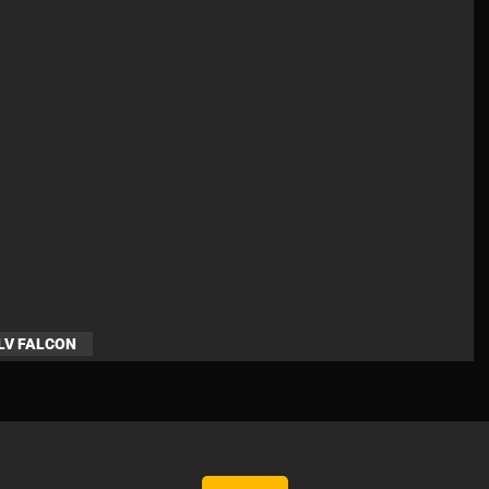
LV FALCON