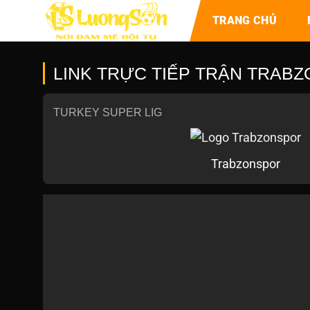
TRANG CHỦ
LINK TRỰC TIẾP TRẬN TRABZO
TURKEY SUPER LIG
Trabzonspor