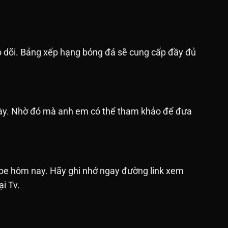
o dõi. Bảng xếp hạng bóng đá sẽ cung cấp đầy đủ
ngày. Nhờ đó mà anh em có thể tham khảo để đưa
pe hôm nay. Hãy ghi nhớ ngay đường link xem
i Tv.