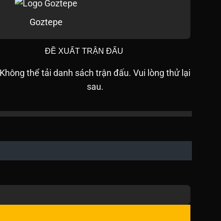
Goztepe
ĐỀ XUẤT TRẬN ĐẤU
Không thể tải danh sách trận đấu. Vui lòng thử lại
sau.