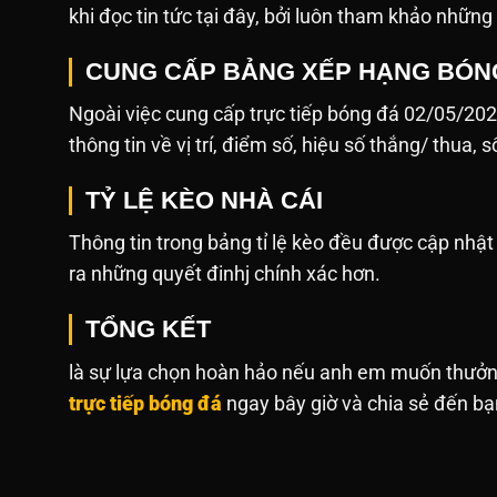
khi đọc tin tức tại đây, bởi luôn tham khảo những
CUNG CẤP BẢNG XẾP HẠNG BÓN
Ngoài việc cung cấp trực tiếp bóng đá 02/05/20
thông tin về vị trí, điểm số, hiệu số thắng/ thua, 
TỶ LỆ KÈO NHÀ CÁI
Thông tin trong bảng tỉ lệ kèo đều được cập nh
ra những quyết đinhj chính xác hơn.
TỔNG KẾT
là sự lựa chọn hoàn hảo nếu anh em muốn thưởn
trực tiếp bóng đá
ngay bây giờ và chia sẻ đến bạn