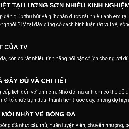
VIỆT TẠI LƯƠNG SƠN NHIỀU KINH NGHIỆ
p dẫn giúp thu hút và giữ chân được rất nhiều anh em tại
ồng thời BLV tại đây cũng có cách bình luận rất vui vẻ, 
T CỦA TV
 còn có rất nhiều tính năng nổi bật có ích cho người dùng. D
 ĐẦY ĐỦ VÀ CHI TIẾT
 cấp lịch đến với anh em. Nhờ đó mà anh em có thể dễ d
n, nơi tổ chức trận đấu, thành tích trước đây, phong độ hiệ
N MỚI NHẤT VỀ BÓNG ĐÁ
ề bóng đá như: cầu thủ, huấn luyện viên, chuyển nhượng, 