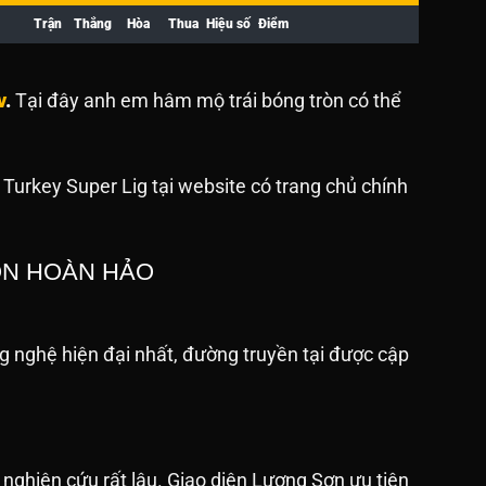
Trận
Thắng
Hòa
Thua
Hiệu số
Điểm
v
.
Tại đây anh em hâm mộ trái bóng tròn có thể
 Turkey Super Lig tại website
có trang chủ chính
ỌN HOÀN HẢO
 nghệ hiện đại nhất, đường truyền tại được cập
 nghiên cứu rất lâu. Giao diện Lương Sơn ưu tiên