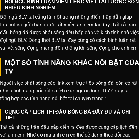
ĐỘI NGŨ BÌNH LUẬN VIÊN TIẾNG VIỆT TẠI LƯƠNG SƠN
NHIỀU KINH NGHIỆM
Đội ngũ BLV tại cũng là một trong những điểm hấp dẫn giúp
thu hút và giữ chân được rất nhiều anh em tại đây. Tất cả trận
đấu bóng đá được phát sóng đều hấp dẫn và kịch tính nhờ việc
đội ngũ BLV. Đồng thời BLV tại đây cũng có cách bình luận rất
vui vẻ, sống động, mang đến không khí sống động cho anh em.
MỘT SỐ TÍNH NĂNG KHÁC NỔI BẬT CỦA
TV
Ngoài việc phát sóng các link xem trực tiếp bóng đá, còn có rất
nhiều tính năng nổi bật có ích cho người dùng. Dưới đây là
tổng hợp các tính năng nổi bật tại chuyên trang :
CUNG CẤP LỊCH THI ĐẤU BÓNG ĐÁ ĐẦY ĐỦ VÀ CHI
TIẾT
Tất cả những trận đấu sắp diễn ra đều được cung cấp lịch đến
với anh em. Nhờ đó mà anh em có thể dễ dàng theo dõi các