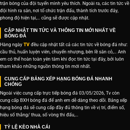
trận bóng của đội tuyển mình yêu thích. Ngoài ra, các tin tức về
đội hình ra sân, nơi tổ chức trận đấu, thành tích trước đây,
phong độ hiện tại,… cũng sẽ được cập nhật.
CẬP NHẬT TIN TỨC VÀ THÔNG TIN MỚI NHẤT VỀ
BÓNG ĐÁ
Hàng ngày
TV
đều cập nhật tất cả các tin tức về bóng đá như:
cầu thủ, huấn luyện viên, chuyển nhượng, bên lề sân cỏ,… Anh
em có thể hoàn toàn yên tâm khi đọc tin tức tại đây, bởi luôn
tham khảo những nguồn thông tin mới nhất.
CUNG CẤP BẢNG XẾP HẠNG BÓNG ĐÁ NHANH
CHÓNG
Ngoài việc cung cấp trực tiếp bóng đá 03/05/2026, Tv còn
cung cấp BXH bóng đá để anh em dễ dàng theo dõi. Bảng xếp
hạng bóng đá sẽ cung cấp đầy đủ thông tin về vị trí, điểm số,
hiệu số thắng/ thua, số vòng thi đấu,…
TỶ LỆ KÈO NHÀ CÁI