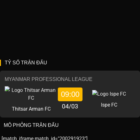
TỶ SỐ TRẬN ĐẤU
MYANMAR PROFESSIONAL LEAGUE
09:00
Ispe FC
04/03
Thitsar Arman FC
MÔ PHỎNG TRẬN ĐẤU
[match_iframe match_id="200291923"]