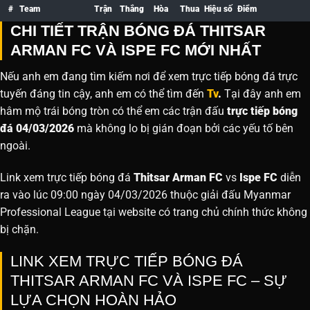
#
Team
Trận
Thắng
Hòa
Thua
Hiệu số
Điểm
CHI TIẾT TRẬN BÓNG ĐÁ THITSAR
ARMAN FC VÀ ISPE FC MỚI NHẤT
Nếu anh em đang tìm kiếm nơi để xem trực tiếp bóng đá trực
tuyến đáng tin cậy, anh em có thể tìm đến
Tv
.
Tại đây anh em
hâm mộ trái bóng tròn có thể em các trận đấu
trực tiếp bóng
đá 04/03/2026
mà không lo bị gián đoạn bởi các yếu tố bên
ngoài.
Link xem trực tiếp bóng đá
Thitsar Arman FC
vs
Ispe FC
diễn
ra vào lúc 09:00 ngày 04/03/2026 thuộc giải đấu Myanmar
Professional League tại website
có trang chủ chính thức không
bị chặn.
LINK XEM TRỰC TIẾP BÓNG ĐÁ
THITSAR ARMAN FC VÀ ISPE FC – SỰ
LỰA CHỌN HOÀN HẢO