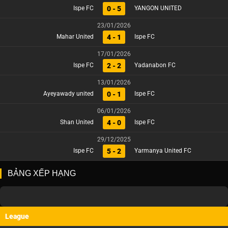
0 - 5
Ispe FC
YANGON UNITED
23/01/2026
4 - 1
Mahar United
Ispe FC
17/01/2026
2 - 2
Ispe FC
Yadanabon FC
13/01/2026
0 - 1
Ayeyawady united
Ispe FC
06/01/2026
4 - 0
Shan United
Ispe FC
29/12/2025
5 - 2
Ispe FC
Yarmanya United FC
BẢNG XẾP HẠNG
League