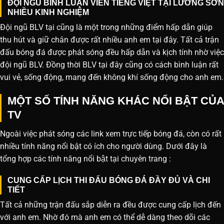
ĐỘI NGŨ BÌNH LUẬN VIÊN TIẾNG VIỆT TẠI LƯƠNG SƠN
NHIỀU KINH NGHIỆM
Đội ngũ BLV tại cũng là một trong những điểm hấp dẫn giúp
thu hút và giữ chân được rất nhiều anh em tại đây. Tất cả trận
đấu bóng đá được phát sóng đều hấp dẫn và kịch tính nhờ việc
đội ngũ BLV. Đồng thời BLV tại đây cũng có cách bình luận rất
vui vẻ, sống động, mang đến không khí sống động cho anh em.
MỘT SỐ TÍNH NĂNG KHÁC NỔI BẬT CỦA
TV
Ngoài việc phát sóng các link xem trực tiếp bóng đá, còn có rất
nhiều tính năng nổi bật có ích cho người dùng. Dưới đây là
tổng hợp các tính năng nổi bật tại chuyên trang :
CUNG CẤP LỊCH THI ĐẤU BÓNG ĐÁ ĐẦY ĐỦ VÀ CHI
TIẾT
Tất cả những trận đấu sắp diễn ra đều được cung cấp lịch đến
với anh em. Nhờ đó mà anh em có thể dễ dàng theo dõi các