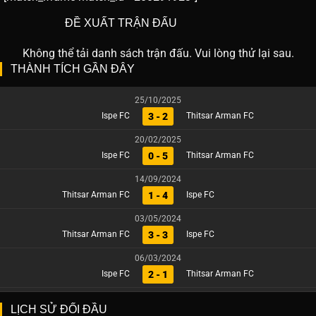
ĐỀ XUẤT TRẬN ĐẤU
Không thể tải danh sách trận đấu. Vui lòng thử lại sau.
THÀNH TÍCH GẦN ĐÂY
25/10/2025
3 - 2
Ispe FC
Thitsar Arman FC
20/02/2025
0 - 5
Ispe FC
Thitsar Arman FC
14/09/2024
1 - 4
Thitsar Arman FC
Ispe FC
03/05/2024
3 - 3
Thitsar Arman FC
Ispe FC
06/03/2024
2 - 1
Ispe FC
Thitsar Arman FC
LỊCH SỬ ĐỐI ĐẦU