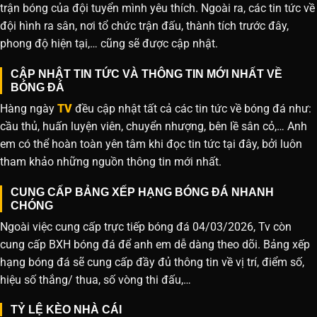
trận bóng của đội tuyển mình yêu thích. Ngoài ra, các tin tức về
đội hình ra sân, nơi tổ chức trận đấu, thành tích trước đây,
phong độ hiện tại,… cũng sẽ được cập nhật.
CẬP NHẬT TIN TỨC VÀ THÔNG TIN MỚI NHẤT VỀ
BÓNG ĐÁ
Hàng ngày
TV
đều cập nhật tất cả các tin tức về bóng đá như:
cầu thủ, huấn luyện viên, chuyển nhượng, bên lề sân cỏ,… Anh
em có thể hoàn toàn yên tâm khi đọc tin tức tại đây, bởi luôn
tham khảo những nguồn thông tin mới nhất.
CUNG CẤP BẢNG XẾP HẠNG BÓNG ĐÁ NHANH
CHÓNG
Ngoài việc cung cấp trực tiếp bóng đá 04/03/2026, Tv còn
cung cấp BXH bóng đá để anh em dễ dàng theo dõi. Bảng xếp
hạng bóng đá sẽ cung cấp đầy đủ thông tin về vị trí, điểm số,
hiệu số thắng/ thua, số vòng thi đấu,…
TỶ LỆ KÈO NHÀ CÁI