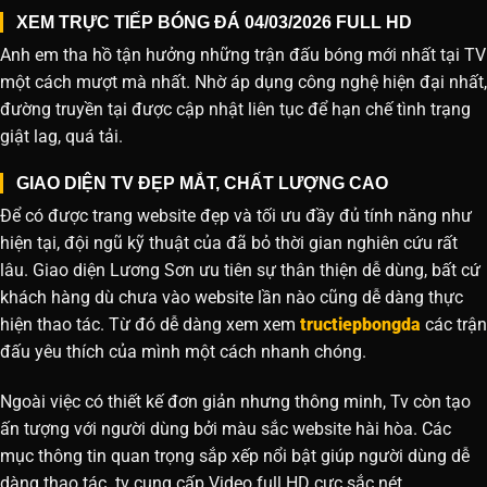
XEM TRỰC TIẾP BÓNG ĐÁ 04/03/2026 FULL HD
Anh em tha hồ tận hưởng những trận đấu bóng mới nhất tại TV
một cách mượt mà nhất. Nhờ áp dụng công nghệ hiện đại nhất,
đường truyền tại được cập nhật liên tục để hạn chế tình trạng
giật lag, quá tải.
GIAO DIỆN TV ĐẸP MẮT, CHẤT LƯỢNG CAO
Để có được trang website đẹp và tối ưu đầy đủ tính năng như
hiện tại, đội ngũ kỹ thuật của đã bỏ thời gian nghiên cứu rất
lâu. Giao diện Lương Sơn ưu tiên sự thân thiện dễ dùng, bất cứ
khách hàng dù chưa vào website lần nào cũng dễ dàng thực
hiện thao tác. Từ đó dễ dàng xem xem
tructiepbongda
các trận
đấu yêu thích của mình một cách nhanh chóng.
Ngoài việc có thiết kế đơn giản nhưng thông minh, Tv còn tạo
ấn tượng với người dùng bởi màu sắc website hài hòa. Các
mục thông tin quan trọng sắp xếp nổi bật giúp người dùng dễ
dàng thao tác. tv cung cấp Video full HD cực sắc nét