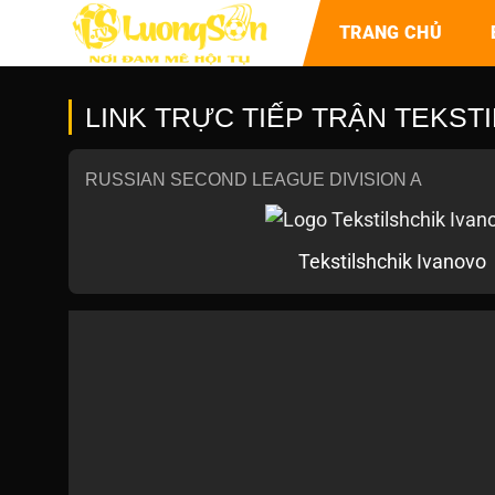
TRANG CHỦ
LINK TRỰC TIẾP TRẬN TEKSTI
RUSSIAN SECOND LEAGUE DIVISION A
Tekstilshchik Ivanovo