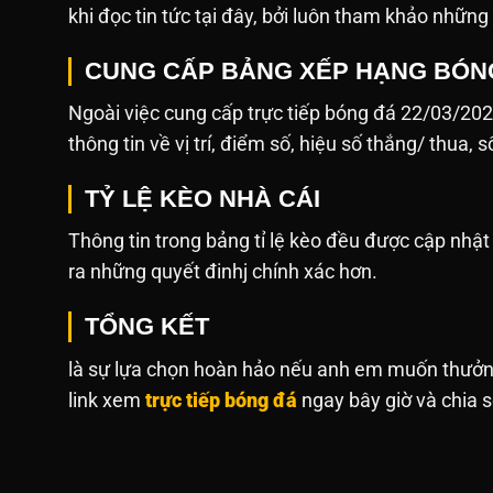
khi đọc tin tức tại đây, bởi luôn tham khảo những
CUNG CẤP BẢNG XẾP HẠNG BÓN
Ngoài việc cung cấp trực tiếp bóng đá 22/03/20
thông tin về vị trí, điểm số, hiệu số thắng/ thua, 
TỶ LỆ KÈO NHÀ CÁI
Thông tin trong bảng tỉ lệ kèo đều được cập nh
ra những quyết đinhj chính xác hơn.
TỔNG KẾT
là sự lựa chọn hoàn hảo nếu anh em muốn thưởng
link xem
trực tiếp bóng đá
ngay bây giờ và chia s