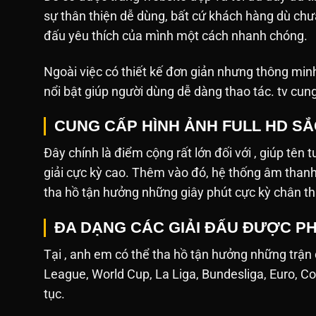
sự thân thiện dễ dùng, bất cứ khách hàng dù ch
đấu yêu thích của mình một cách nhanh chóng.
Ngoài việc có thiết kế đơn giản nhưng thông min
nổi bật giúp người dùng dễ dàng thao tác. tv cun
CUNG CẤP HÌNH ẢNH FULL HD S
Đây chính là điểm cộng rất lớn đối với , giúp tên 
giải cực kỳ cao. Thêm vào đó, hệ thống âm tha
tha hồ tận hưởng những giây phút cực kỳ chân th
ĐA DẠNG CÁC GIẢI ĐẤU ĐƯỢC PH
Tại , anh em có thể tha hồ tận hưởng những trận
League, World Cup, La Liga, Bundesliga, Euro, Co
tục.