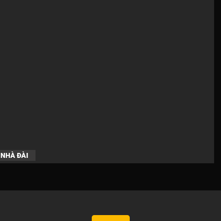
NHÀ ĐÀI