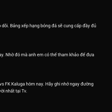
o dõi. Bảng xếp hạng bóng đá sẽ cung cấp đầy đủ
ngày. Nhờ đó mà anh em có thể tham khảo để đưa
 vs FK Kaluga hôm nay. Hãy ghi nhớ ngay đường
i nhất tại Tv.