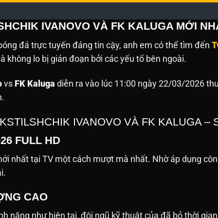
LSHCHIK IVANOVO VÀ FK KALUGA MỚI NH
óng đá trực tuyến đáng tin cậy, anh em có thể tìm đến
T
 không lo bị gián đoạn bởi các yếu tố bên ngoài.
o
vs
FK Kaluga
diễn ra vào lúc 11:00 ngày 22/03/2026 th
n.
EKSTILSHCHIK IVANOVO VÀ FK KALUGA –
026 FULL HD
i nhất tại TV một cách mượt mà nhất. Nhờ áp dụng công
ải.
ƯỢNG CAO
h năng như hiện tại, đội ngũ kỹ thuật của đã bỏ thời gian