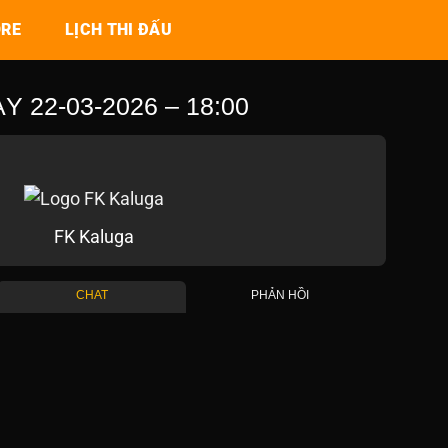
ORE
LỊCH THI ĐẤU
22-03-2026 – 18:00
FK Kaluga
CHAT
PHẢN HỒI