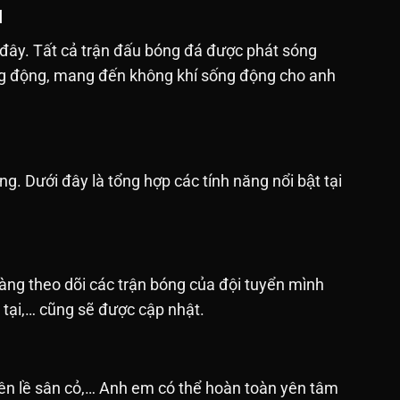
M
 đây. Tất cả trận đấu bóng đá được phát sóng
sống động, mang đến không khí sống động cho anh
ưới đây là tổng hợp các tính năng nổi bật tại
àng theo dõi các trận bóng của đội tuyển mình
n tại,… cũng sẽ được cập nhật.
bên lề sân cỏ,… Anh em có thể hoàn toàn yên tâm