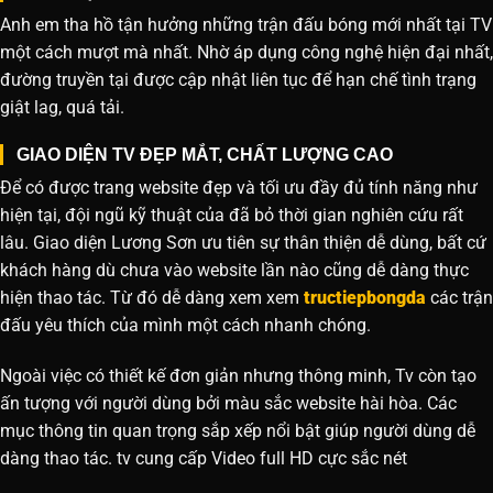
Anh em tha hồ tận hưởng những trận đấu bóng mới nhất tại TV
một cách mượt mà nhất. Nhờ áp dụng công nghệ hiện đại nhất,
đường truyền tại được cập nhật liên tục để hạn chế tình trạng
giật lag, quá tải.
GIAO DIỆN TV ĐẸP MẮT, CHẤT LƯỢNG CAO
Để có được trang website đẹp và tối ưu đầy đủ tính năng như
hiện tại, đội ngũ kỹ thuật của đã bỏ thời gian nghiên cứu rất
lâu. Giao diện Lương Sơn ưu tiên sự thân thiện dễ dùng, bất cứ
khách hàng dù chưa vào website lần nào cũng dễ dàng thực
hiện thao tác. Từ đó dễ dàng xem xem
tructiepbongda
các trận
đấu yêu thích của mình một cách nhanh chóng.
Ngoài việc có thiết kế đơn giản nhưng thông minh, Tv còn tạo
ấn tượng với người dùng bởi màu sắc website hài hòa. Các
mục thông tin quan trọng sắp xếp nổi bật giúp người dùng dễ
dàng thao tác. tv cung cấp Video full HD cực sắc nét