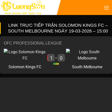
LINK TRỰC TIẾP TRẬN SOLOMON KINGS FC –
SOUTH MELBOURNE NGÀY 19-03-2026 – 15:00
OFC PROFESSIONAL LEAGUE
1
0
-
Solomon Kings FC
South Melbourne