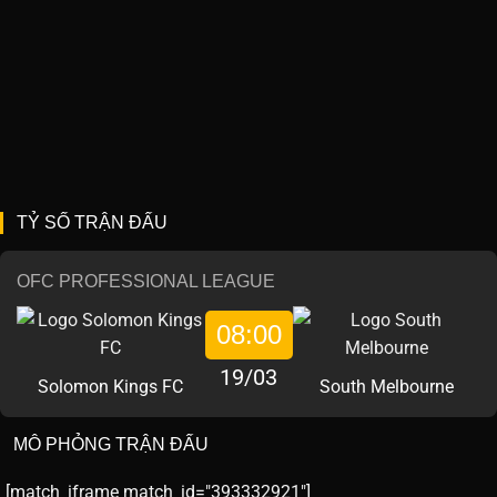
TỶ SỐ TRẬN ĐẤU
OFC PROFESSIONAL LEAGUE
08:00
19/03
Solomon Kings FC
South Melbourne
MÔ PHỎNG TRẬN ĐẤU
[match_iframe match_id="393332921"]