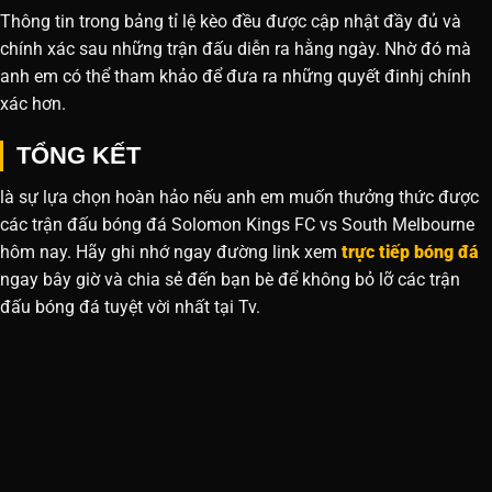
Thông tin trong bảng tỉ lệ kèo đều được cập nhật đầy đủ và
chính xác sau những trận đấu diễn ra hằng ngày. Nhờ đó mà
anh em có thể tham khảo để đưa ra những quyết đinhj chính
xác hơn.
TỔNG KẾT
là sự lựa chọn hoàn hảo nếu anh em muốn thưởng thức được
các trận đấu bóng đá Solomon Kings FC vs South Melbourne
hôm nay. Hãy ghi nhớ ngay đường link xem
trực tiếp bóng đá
ngay bây giờ và chia sẻ đến bạn bè để không bỏ lỡ các trận
đấu bóng đá tuyệt vời nhất tại Tv.