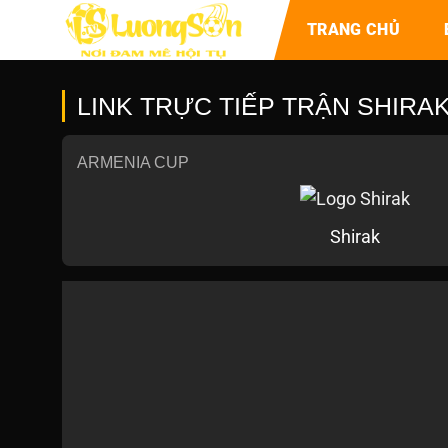
TRANG CHỦ
LINK TRỰC TIẾP TRẬN SHIRAK
ARMENIA CUP
Shirak