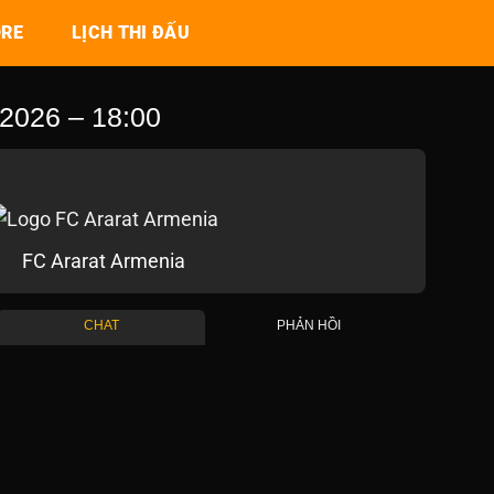
ORE
LỊCH THI ĐẤU
026 – 18:00
FC Ararat Armenia
CHAT
PHẢN HỒI