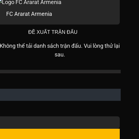
FC Ararat Armenia
ĐỀ XUẤT TRẬN ĐẤU
Không thể tải danh sách trận đấu. Vui lòng thử lại
sau.