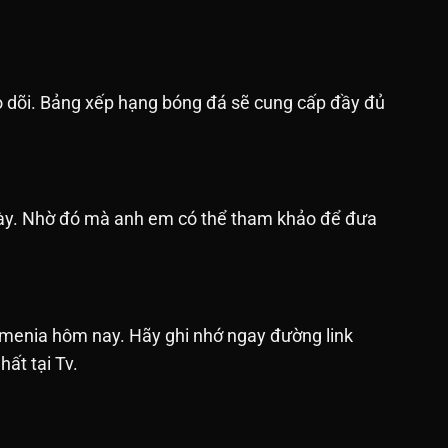
o dõi. Bảng xếp hạng bóng đá sẽ cung cấp đầy đủ
ngày. Nhờ đó mà anh em có thể tham khảo để đưa
rmenia hôm nay. Hãy ghi nhớ ngay đường link
ất tại Tv.