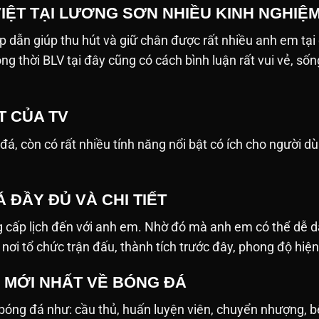
VIỆT TẠI LƯƠNG SƠN NHIỀU KINH NGHIỆ
p dẫn giúp thu hút và giữ chân được rất nhiều anh em tại
ồng thời BLV tại đây cũng có cách bình luận rất vui vẻ, 
T CỦA TV
 còn có rất nhiều tính năng nổi bật có ích cho người dùng. D
 ĐẦY ĐỦ VÀ CHI TIẾT
 cấp lịch đến với anh em. Nhờ đó mà anh em có thể dễ d
n, nơi tổ chức trận đấu, thành tích trước đây, phong độ hiệ
N MỚI NHẤT VỀ BÓNG ĐÁ
ề bóng đá như: cầu thủ, huấn luyện viên, chuyển nhượng, 