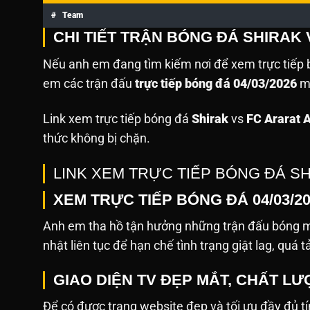
#
Team
CHI TIẾT TRẬN BÓNG ĐÁ SHIRAK
Nếu anh em đang tìm kiếm nơi để xem trực tiếp b
em các trận đấu
trực tiếp bóng đá 04/03/2026
mà
Link xem trực tiếp bóng đá
Shirak
vs
FC Ararat 
thức không bị chặn.
LINK XEM TRỰC TIẾP BÓNG ĐÁ S
XEM TRỰC TIẾP BÓNG ĐÁ 04/03/2
Anh em tha hồ tận hưởng những trận đấu bóng mớ
nhật liên tục để hạn chế tình trạng giật lag, quá t
GIAO DIỆN TV ĐẸP MẮT, CHẤT L
Để có được trang website đẹp và tối ưu đầy đủ tín