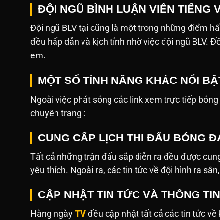
ĐỘI NGŨ BÌNH LUẬN VIÊN TIẾNG 
Đội ngũ BLV tại cũng là một trong những điểm hấ
đều hấp dẫn và kịch tính nhờ việc đội ngũ BLV. Đ
em.
MỘT SỐ TÍNH NĂNG KHÁC NỔI BẬ
Ngoài việc phát sóng các link xem trực tiếp bóng đá,
chuyên trang :
CUNG CẤP LỊCH THI ĐẤU BÓNG ĐÁ
Tất cả những trận đấu sắp diễn ra đều được cung
yêu thích. Ngoài ra, các tin tức về đội hình ra sâ
CẬP NHẬT TIN TỨC VÀ THÔNG TI
Hàng ngày
TV
đều cập nhật tất cả các tin tức v