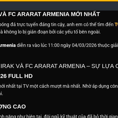
 VÀ FC ARARAT ARMENIA MỚI NHẤT
óng đá trực tuyến đáng tin cậy, anh em có thể tìm đến
T
 không lo bị gián đoạn bởi các yếu tố bên ngoài.
Armenia
diễn ra vào lúc 11:00 ngày 04/03/2026 thuộc giả
HIRAK VÀ FC ARARAT ARMENIA – SỰ LỰA
026 FULL HD
i nhất tại TV một cách mượt mà nhất. Nhờ áp dụng công
ải.
ƯỢNG CAO
h năng như hiện tại, đội ngũ kỹ thuật của đã bỏ thời gian