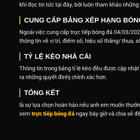
khi đọc tin tức tại đây, bởi luôn tham khảo những
CUNG CẤP BẢNG XẾP HẠNG BÓN
Ngoài việc cung cấp trực tiếp bóng đá 04/03/20
thông tin về vị trí, điểm số, hiệu số thắng/ thua, 
TỶ LỆ KÈO NHÀ CÁI
Thông tin trong bảng tỉ lệ kèo đều được cập nh
ra những quyết đinhj chính xác hơn.
TỔNG KẾT
là sự lựa chọn hoàn hảo nếu anh em muốn thưởng
xem
trực tiếp bóng đá
ngay bây giờ và chia sẻ đế