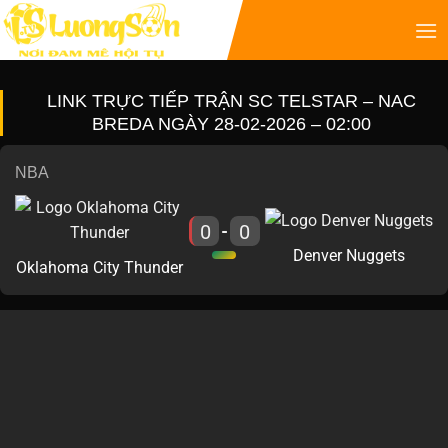
LINK TRỰC TIẾP TRẬN SC TELSTAR – NAC
BREDA NGÀY 28-02-2026 – 02:00
NBA
0
0
-
Denver Nuggets
Oklahoma City Thunder