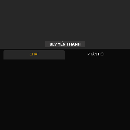
BLV YẾN THANH
CHAT
PHẢN HỒI