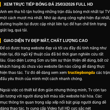
XEM TRỰC TIẾP BÓNG ĐÁ 25/03/2026 FULL HD
Anh em tha hồ tận hưởng những trận đấu bóng mới nhất tại TV
một cách mượt mà nhất. Nhờ áp dụng công nghệ hiện đại nhất,
đường truyền tại được cập nhật liên tục để hạn chế tình trạng
giật lag, quá tải.
GIAO DIỆN TV ĐẸP MẮT, CHẤT LƯỢNG CAO
Để có được trang website đẹp và tối ưu đầy đủ tính năng như
hiện tại, đội ngũ kỹ thuật của đã bỏ thời gian nghiên cứu rất
lâu. Giao diện Lương Sơn ưu tiên sự thân thiện dễ dùng, bất cứ
khách hàng dù chưa vào website lần nào cũng dễ dàng thực
hiện thao tác. Từ đó dễ dàng xem xem
tructiepbongda
các trận
đấu yêu thích của mình một cách nhanh chóng.
Ngoài việc có thiết kế đơn giản nhưng thông minh, Tv còn tạo
ấn tượng với người dùng bởi màu sắc website hài hòa. Các
mục thông tin quan trọng sắp xếp nổi bật giúp người dùng dễ
dàng thao tác. tv cung cấp Video full HD cực sắc nét