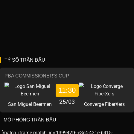
TỶ SỐ TRẬN ĐẤU
PBA COMMISSIONER'S CUP
11:30
25/03
San Miguel Beermen
Converge FiberXers
MÔ PHỎNG TRẬN ĐẤU
[match_iframe match_id="f39942f6-e3e4-431e-b415-