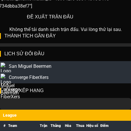
734dbba38ef7"]
ĐỀ XUẤT TRẬN ĐẤU
Không thể tải danh sách trận đấu. Vui lòng thử lại sau.
THÀNH TÍCH GẦN ĐÂY
LỊCH SỬ ĐỐI ĐẦU
San Miguel Beermen
Converge FiberXers
BẢNG XẾP HẠNG
League
#
Team
Trận
Thắng
Hòa
Thua
Hiệu số
Điểm