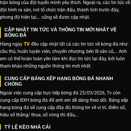
trận bóng của đội tuyển mình yêu thích. Ngoài ra, các tin tức về
đội hình ra sân, nơi tổ chức trận đấu, thành tích trước đây,
phong độ hiện tại,… cũng sẽ được cập nhật.
CẬP NHẬT TIN TỨC VÀ THÔNG TIN MỚI NHẤT VỀ
BÓNG ĐÁ
Hàng ngày
TV
đều cập nhật tất cả các tin tức về bóng đá như:
cầu thủ, huấn luyện viên, chuyển nhượng, bên lề sân cỏ,… Anh
em có thể hoàn toàn yên tâm khi đọc tin tức tại đây, bởi luôn
tham khảo những nguồn thông tin mới nhất.
CUNG CẤP BẢNG XẾP HẠNG BÓNG ĐÁ NHANH
CHÓNG
Ngoài việc cung cấp trực tiếp bóng đá 25/03/2026, Tv còn
cung cấp BXH bóng đá để anh em dễ dàng theo dõi. Bảng xếp
hạng bóng đá sẽ cung cấp đầy đủ thông tin về vị trí, điểm số,
hiệu số thắng/ thua, số vòng thi đấu,…
TỶ LỆ KÈO NHÀ CÁI