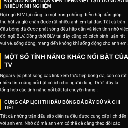
ĐỘI NGŨ BÌNH LUẬN VIÊN TIẾNG VIỆT TẠI LƯƠNG SƠN
NHIỀU KINH NGHIỆM
Đội ngũ BLV tại cũng là một trong những điểm hấp dẫn giúp
thu hút và giữ chân được rất nhiều anh em tại đây. Tất cả trận
đấu bóng đá được phát sóng đều hấp dẫn và kịch tính nhờ việc
đội ngũ BLV. Đồng thời BLV tại đây cũng có cách bình luận rất
vui vẻ, sống động, mang đến không khí sống động cho anh em.
MỘT SỐ TÍNH NĂNG KHÁC NỔI BẬT CỦA
TV
Ngoài việc phát sóng các link xem trực tiếp bóng đá, còn có rất
nhiều tính năng nổi bật có ích cho người dùng. Dưới đây là
tổng hợp các tính năng nổi bật tại chuyên trang :
CUNG CẤP LỊCH THI ĐẤU BÓNG ĐÁ ĐẦY ĐỦ VÀ CHI
TIẾT
Tất cả những trận đấu sắp diễn ra đều được cung cấp lịch đến
với anh em. Nhờ đó mà anh em có thể dễ dàng theo dõi các