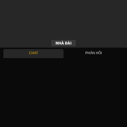
NHÀ ĐÀI
CHAT
PHẢN HỒI