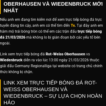
OBERHAUSEN VÀ WIEDENBRUCK MỚI
NHẤT
Nếu anh em đang tìm kiếm nơi để xem trực tiếp bóng đá trực
tuyến đáng tin cậy, anh em có thể tìm đến
Tv
.
Tại đây anh em
hâm mộ trái bóng tròn có thể em các trận đấu
trực tiếp bóng
đá 21/03/2026
mà không lo bị gián đoạn bởi các yếu tố bên
ngoài.
Link xem trực tiếp bóng đá
Rot-Weiss Oberhausen
vs
Wiedenbruck
diễn ra vào lúc 13:00 ngày 21/03/2026 thuộc
giải đấu Germany Regionalliga tại website
có trang chủ chính
thức không bị chặn.
LINK XEM TRỰC TIẾP BÓNG ĐÁ ROT-
WEISS OBERHAUSEN VÀ
WIEDENBRUCK – SỰ LỰA CHỌN HOÀN
HẢO