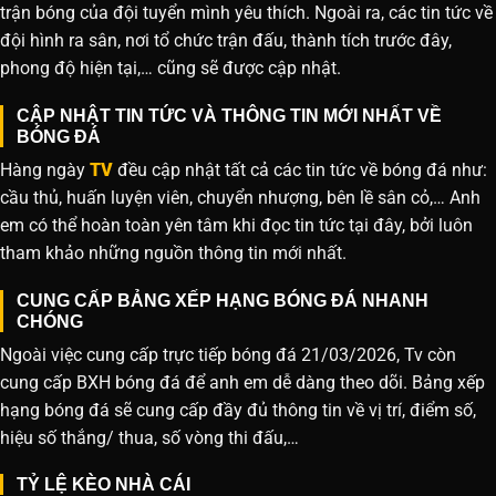
trận bóng của đội tuyển mình yêu thích. Ngoài ra, các tin tức về
đội hình ra sân, nơi tổ chức trận đấu, thành tích trước đây,
phong độ hiện tại,… cũng sẽ được cập nhật.
CẬP NHẬT TIN TỨC VÀ THÔNG TIN MỚI NHẤT VỀ
BÓNG ĐÁ
Hàng ngày
TV
đều cập nhật tất cả các tin tức về bóng đá như:
cầu thủ, huấn luyện viên, chuyển nhượng, bên lề sân cỏ,… Anh
em có thể hoàn toàn yên tâm khi đọc tin tức tại đây, bởi luôn
tham khảo những nguồn thông tin mới nhất.
CUNG CẤP BẢNG XẾP HẠNG BÓNG ĐÁ NHANH
CHÓNG
Ngoài việc cung cấp trực tiếp bóng đá 21/03/2026, Tv còn
cung cấp BXH bóng đá để anh em dễ dàng theo dõi. Bảng xếp
hạng bóng đá sẽ cung cấp đầy đủ thông tin về vị trí, điểm số,
hiệu số thắng/ thua, số vòng thi đấu,…
TỶ LỆ KÈO NHÀ CÁI