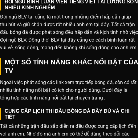
ĐỘI NGŨ BÌNH LUẬN VIÊN TIẾNG VIỆT TẠI LƯƠNG SƠN
NHIỀU KINH NGHIỆM
Đội ngũ BLV tại cũng là một trong những điểm hấp dẫn giúp
thu hút và giữ chân được rất nhiều anh em tại đây. Tất cả trận
đấu bóng đá được phát sóng đều hấp dẫn và kịch tính nhờ việc
đội ngũ BLV. Đồng thời BLV tại đây cũng có cách bình luận rất
vui vẻ, sống động, mang đến không khí sống động cho anh em.
MỘT SỐ TÍNH NĂNG KHÁC NỔI BẬT CỦA
TV
Ngoài việc phát sóng các link xem trực tiếp bóng đá, còn có rất
nhiều tính năng nổi bật có ích cho người dùng. Dưới đây là
tổng hợp các tính năng nổi bật tại chuyên trang :
CUNG CẤP LỊCH THI ĐẤU BÓNG ĐÁ ĐẦY ĐỦ VÀ CHI
TIẾT
Tất cả những trận đấu sắp diễn ra đều được cung cấp lịch đến
với anh em. Nhờ đó mà anh em có thể dễ dàng theo dõi các