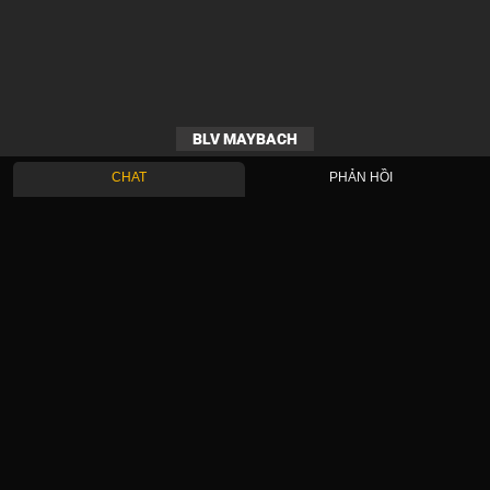
BLV MAYBACH
CHAT
PHẢN HỒI