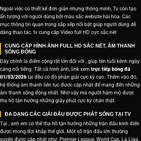
Ngoài việc có thiết kế đơn giản nhưng thông minh, Tv còn tạo
ấn tượng với người dùng bởi màu sắc website hài hòa. Các
mục thông tin quan trọng sắp xếp nổi bật giúp người dùng dễ
dàng thao tác. tv cung cấp Video full HD cực sắc nét
CUNG CẤP HÌNH ẢNH FULL HD SẮC NÉT, ÂM THANH
SỐNG ĐỘNG
Đây chính là điểm cộng rất lớn đối với , giúp tên tuổi kênh ngày
càng nổi tiếng. Tất cả hình ảnh, link xem
trực tiếp bóng đá
01/03/2026
tại đều có độ phân giải cực kỳ cao. Thêm vào đó,
hệ thống âm thanh liên tục được cập nhật để mang đến những
âm thanh sống động nhất. Nhờ vậy mà người hâm mộ được
tha hồ tận hưởng những giây phút cực kỳ chân thật.
ĐA DẠNG CÁC GIẢI ĐẤU ĐƯỢC PHÁT SÓNG TẠI TV
Tại , anh em có thể tha hồ tận hưởng những trận đấu kinh điển
được mong đợi khắp thế giới. Một số trận đấu lớn thường
xuyên được cập nhật như: Premier League, World Cup, La Liga,