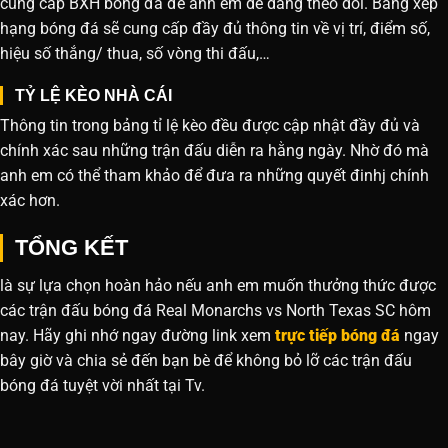
cung cấp BXH bóng đá để anh em dễ dàng theo dõi. Bảng xếp
hạng bóng đá sẽ cung cấp đầy đủ thông tin về vị trí, điểm số,
hiệu số thắng/ thua, số vòng thi đấu,…
TỶ LỆ KÈO NHÀ CÁI
Thông tin trong bảng tỉ lệ kèo đều được cập nhật đầy đủ và
chính xác sau những trận đấu diễn ra hằng ngày. Nhờ đó mà
anh em có thể tham khảo để đưa ra những quyết đinhj chính
xác hơn.
TỔNG KẾT
là sự lựa chọn hoàn hảo nếu anh em muốn thưởng thức được
các trận đấu bóng đá Real Monarchs vs North Texas SC hôm
nay. Hãy ghi nhớ ngay đường link xem
trực tiếp bóng đá
ngay
bây giờ và chia sẻ đến bạn bè để không bỏ lỡ các trận đấu
bóng đá tuyệt vời nhất tại Tv.