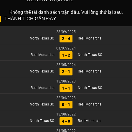
Không thể tải danh sách trận đấu. Vui lòng thử lại sau.
THÀNH TÍCH GẦN ĐÂY
28/09/2025
2 - 4
North Texas SC
Real Monarchs
01/07/2024
1 - 2
Real Monarchs
North Texas SC
25/05/2024
2 - 1
North Texas SC
Real Monarchs
13/08/2023
1 - 1
Real Monarchs
North Texas SC
22/04/2023
0 - 1
North Texas SC
Real Monarchs
13/08/2022
4 - 0
North Texas SC
Real Monarchs
21/05/2022