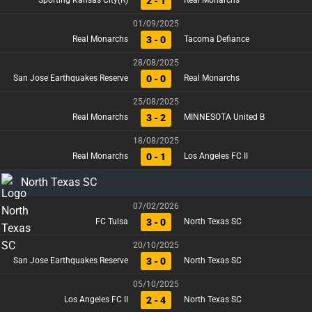
2 - 1
Sporting Kansas City(R)
Real Monarchs
01/09/2025
3 - 0
Real Monarchs
Tacoma Defiance
28/08/2025
0 - 0
San Jose Earthquakes Reserve
Real Monarchs
25/08/2025
3 - 2
Real Monarchs
MINNESOTA United B
18/08/2025
0 - 1
Real Monarchs
Los Angeles FC II
North Texas SC
07/02/2026
3 - 0
FC Tulsa
North Texas SC
20/10/2025
3 - 0
San Jose Earthquakes Reserve
North Texas SC
05/10/2025
2 - 4
Los Angeles FC II
North Texas SC