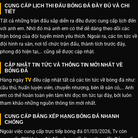
CUNG CẤP LỊCH THI ĐẤU BÓNG ĐÁ ĐẦY ĐỦ VÀ CHI
TIẾT
Tất cả những trận đấu sắp diễn ra đều được cung cấp lịch đến
với anh em. Nhờ đó mà anh em có thể dễ dàng theo dõi các
trận bóng của đội tuyển mình yêu thích. Ngoài ra, các tin tức về
đội hình ra sân, nơi tổ chức trận đấu, thành tích trước đây,
phong độ hiện tại,… cũng sẽ được cập nhật.
CẬP NHẬT TIN TỨC VÀ THÔNG TIN MỚI NHẤT VỀ
BÓNG ĐÁ
Hàng ngày
TV
đều cập nhật tất cả các tin tức về bóng đá như:
cầu thủ, huấn luyện viên, chuyển nhượng, bên lề sân cỏ,… Anh
em có thể hoàn toàn yên tâm khi đọc tin tức tại đây, bởi luôn
tham khảo những nguồn thông tin mới nhất.
CUNG CẤP BẢNG XẾP HẠNG BÓNG ĐÁ NHANH
CHÓNG
Ngoài việc cung cấp trực tiếp bóng đá 01/03/2026, Tv còn