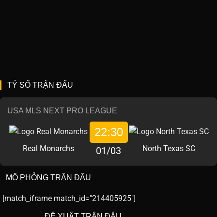
TỶ SỐ TRẬN ĐẤU
USA MLS NEXT PRO LEAGUE
22:30
Real Monarchs
North Texas SC
01/03
MÔ PHỎNG TRẬN ĐẤU
[match_iframe match_id="214405925"]
ĐỀ XUẤT TRẬN ĐẤU