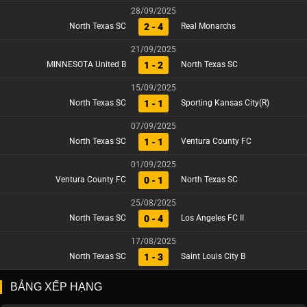
28/09/2025
2 - 4
North Texas SC
Real Monarchs
21/09/2025
1 - 2
MINNESOTA United B
North Texas SC
15/09/2025
1 - 1
North Texas SC
Sporting Kansas City(R)
07/09/2025
1 - 1
North Texas SC
Ventura County FC
01/09/2025
0 - 1
Ventura County FC
North Texas SC
25/08/2025
0 - 4
North Texas SC
Los Angeles FC II
17/08/2025
1 - 3
North Texas SC
Saint Louis City B
BẢNG XẾP HẠNG