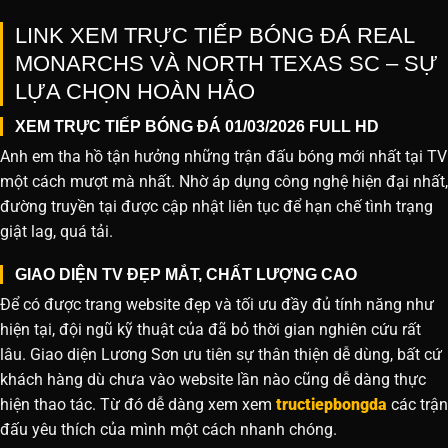
LINK XEM TRỰC TIẾP BÓNG ĐÁ REAL
MONARCHS VÀ NORTH TEXAS SC – SỰ
LỰA CHỌN HOÀN HẢO
XEM TRỰC TIẾP BÓNG ĐÁ 01/03/2026 FULL HD
Anh em tha hồ tận hưởng những trận đấu bóng mới nhất tại TV
một cách mượt mà nhất. Nhờ áp dụng công nghệ hiện đại nhất,
đường truyền tại được cập nhật liên tục để hạn chế tình trạng
giật lag, quá tải.
GIAO DIỆN TV ĐẸP MẮT, CHẤT LƯỢNG CAO
Để có được trang website đẹp và tối ưu đầy đủ tính năng như
hiện tại, đội ngũ kỹ thuật của đã bỏ thời gian nghiên cứu rất
lâu. Giao diện Lương Sơn ưu tiên sự thân thiện dễ dùng, bất cứ
khách hàng dù chưa vào website lần nào cũng dễ dàng thực
hiện thao tác. Từ đó dễ dàng xem xem
tructiepbongda
các trận
đấu yêu thích của mình một cách nhanh chóng.