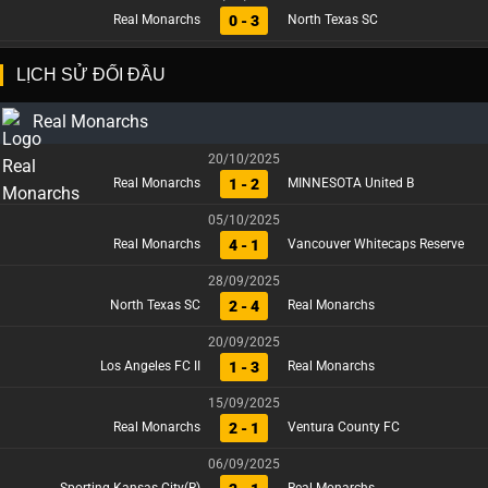
0 - 3
Real Monarchs
North Texas SC
LỊCH SỬ ĐỐI ĐẦU
Real Monarchs
20/10/2025
1 - 2
Real Monarchs
MINNESOTA United B
05/10/2025
4 - 1
Real Monarchs
Vancouver Whitecaps Reserve
28/09/2025
2 - 4
North Texas SC
Real Monarchs
20/09/2025
1 - 3
Los Angeles FC II
Real Monarchs
15/09/2025
2 - 1
Real Monarchs
Ventura County FC
06/09/2025