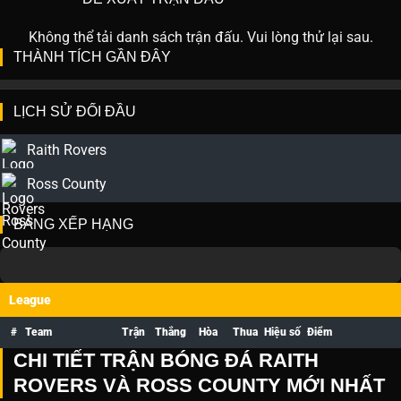
Không thể tải danh sách trận đấu. Vui lòng thử lại sau.
THÀNH TÍCH GẦN ĐÂY
LỊCH SỬ ĐỐI ĐẦU
Raith Rovers
Ross County
BẢNG XẾP HẠNG
League
#
Team
Trận
Thắng
Hòa
Thua
Hiệu số
Điểm
CHI TIẾT TRẬN BÓNG ĐÁ RAITH
ROVERS VÀ ROSS COUNTY MỚI NHẤT