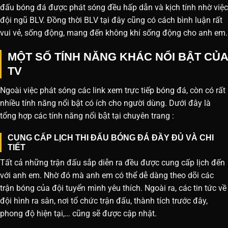
đấu bóng đá được phát sóng đều hấp dẫn và kịch tính nhờ việc
đội ngũ BLV. Đồng thời BLV tại đây cũng có cách bình luận rất
vui vẻ, sống động, mang đến không khí sống động cho anh em.
MỘT SỐ TÍNH NĂNG KHÁC NỔI BẬT CỦA
TV
Ngoài việc phát sóng các link xem trực tiếp bóng đá, còn có rất
nhiều tính năng nổi bật có ích cho người dùng. Dưới đây là
tổng hợp các tính năng nổi bật tại chuyên trang :
CUNG CẤP LỊCH THI ĐẤU BÓNG ĐÁ ĐẦY ĐỦ VÀ CHI
TIẾT
Tất cả những trận đấu sắp diễn ra đều được cung cấp lịch đến
với anh em. Nhờ đó mà anh em có thể dễ dàng theo dõi các
trận bóng của đội tuyển mình yêu thích. Ngoài ra, các tin tức về
đội hình ra sân, nơi tổ chức trận đấu, thành tích trước đây,
phong độ hiện tại,… cũng sẽ được cập nhật.