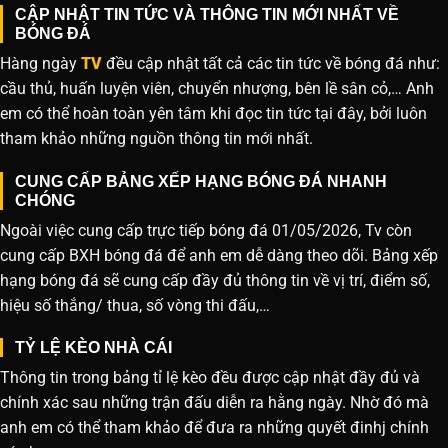
CẬP NHẬT TIN TỨC VÀ THÔNG TIN MỚI NHẤT VỀ
BÓNG ĐÁ
Hàng ngày
TV
đều cập nhật tất cả các tin tức về bóng đá như:
cầu thủ, huấn luyện viên, chuyển nhượng, bên lề sân cỏ,… Anh
em có thể hoàn toàn yên tâm khi đọc tin tức tại đây, bởi luôn
tham khảo những nguồn thông tin mới nhất.
CUNG CẤP BẢNG XẾP HẠNG BÓNG ĐÁ NHANH
CHÓNG
Ngoài việc cung cấp trực tiếp bóng đá 01/05/2026, Tv còn
cung cấp BXH bóng đá để anh em dễ dàng theo dõi. Bảng xếp
hạng bóng đá sẽ cung cấp đầy đủ thông tin về vị trí, điểm số,
hiệu số thắng/ thua, số vòng thi đấu,…
TỶ LỆ KÈO NHÀ CÁI
Thông tin trong bảng tỉ lệ kèo đều được cập nhật đầy đủ và
chính xác sau những trận đấu diễn ra hằng ngày. Nhờ đó mà
anh em có thể tham khảo để đưa ra những quyết đinhj chính