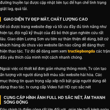
đường truyền tại được cập nhật liên tục để hạn chế tình trạng
giật lag, quá tải.
GIAO DIỆN TV ĐẸP MẮT, CHẤT LƯỢNG CAO
Để có được trang website đẹp và tối ưu đầy đủ tính năng như
hiện tại, đội ngũ kỹ thuật của đã bỏ thời gian nghiên cứu rất
lâu. Giao diện Lương Sơn ưu tiên sự thân thiện dễ dùng, bất cứ
khách hàng dù chưa vào website lần nào cũng dễ dàng thực
hiện thao tác. Từ đó dễ dàng xem xem
tructiepbongda
các trận
đấu yêu thích của mình một cách nhanh chóng.
Ngoài việc có thiết kế đơn giản nhưng thông minh, Tv còn tạo
ấn tượng với người dùng bởi màu sắc website hài hòa. Các
mục thông tin quan trọng sắp xếp nổi bật giúp người dùng dễ
dàng thao tác. tv cung cấp Video full HD cực sắc nét
CUNG CẤP HÌNH ẢNH FULL HD SẮC NÉT, ÂM THANH
SỐNG ĐỘNG
Đây chính là điểm cộng rất lớn đối với , giúp tên tuổi kênh ngày