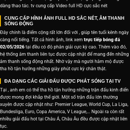
dàng thao tác. tv cung cấp Video full HD cực sắc nét
CUNG CẤP HÌNH ẢNH FULL HD SẮC NÉT, ÂM THANH
SỐNG ĐỘNG
Đây chính là điểm cộng rất lớn đối với , giúp tên tuổi kênh ngày
càng nổi tiếng. Tất cả hình ảnh, link xem
trực tiếp bóng đá
02/05/2026
tại đều có độ phân giải cực kỳ cao. Thêm vào đó,
hệ thống âm thanh liên tục được cập nhật để mang đến những
âm thanh sống động nhất. Nhờ vậy mà người hâm mộ được
tha hồ tận hưởng những giây phút cực kỳ chân thật.
ĐA DẠNG CÁC GIẢI ĐẤU ĐƯỢC PHÁT SÓNG TẠI TV
Tại , anh em có thể tha hồ tận hưởng những trận đấu kinh điển
được mong đợi khắp thế giới. Một số trận đấu lớn thường
xuyên được cập nhật như: Premier League, World Cup, La Liga,
Bundesliga, Euro, Copa America, V League,… Ngoài ra còn rất
nhiều giải đấu hot tại Châu Á, Châu Âu đều được cập nhật liên
tục.