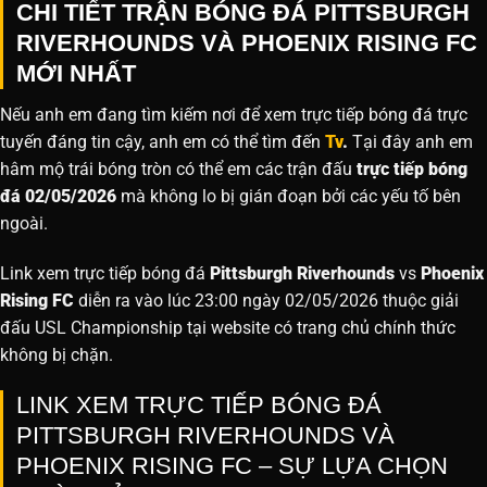
CHI TIẾT TRẬN BÓNG ĐÁ PITTSBURGH
RIVERHOUNDS VÀ PHOENIX RISING FC
MỚI NHẤT
Nếu anh em đang tìm kiếm nơi để xem trực tiếp bóng đá trực
tuyến đáng tin cậy, anh em có thể tìm đến
Tv
.
Tại đây anh em
hâm mộ trái bóng tròn có thể em các trận đấu
trực tiếp bóng
đá 02/05/2026
mà không lo bị gián đoạn bởi các yếu tố bên
ngoài.
Link xem trực tiếp bóng đá
Pittsburgh Riverhounds
vs
Phoenix
Rising FC
diễn ra vào lúc 23:00 ngày 02/05/2026 thuộc giải
đấu USL Championship tại website
có trang chủ chính thức
không bị chặn.
LINK XEM TRỰC TIẾP BÓNG ĐÁ
PITTSBURGH RIVERHOUNDS VÀ
PHOENIX RISING FC – SỰ LỰA CHỌN