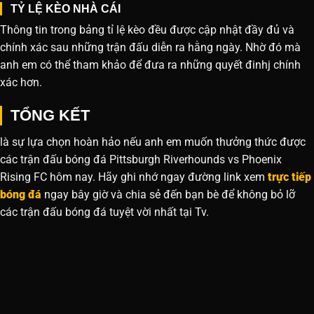
TỶ LỆ KÈO NHÀ CÁI
Thông tin trong bảng tỉ lệ kèo đều được cập nhật đầy đủ và
chính xác sau những trận đấu diễn ra hằng ngày. Nhờ đó mà
anh em có thể tham khảo để đưa ra những quyết đinhj chính
xác hơn.
TỔNG KẾT
là sự lựa chọn hoàn hảo nếu anh em muốn thưởng thức được
các trận đấu bóng đá Pittsburgh Riverhounds vs Phoenix
Rising FC hôm nay. Hãy ghi nhớ ngay đường link xem
trực tiếp
bóng đá
ngay bây giờ và chia sẻ đến bạn bè để không bỏ lỡ
các trận đấu bóng đá tuyệt vời nhất tại Tv.