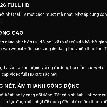
026 FULL HD
i nhất tại TV một cách mượt mà nhất. Nhờ áp dụng công
ải.
ƯỢNG CAO
h năng như hiện tại, đội ngũ kỹ thuật của đã bỏ thời gian
ưa vào website lần nào cũng dễ dàng thực hiện thao tác
h, Tv còn tạo ấn tượng với người dùng bởi màu sắc websit
g cấp Video full HD cực sắc nét
ẮC NÉT, ÂM THANH SỐNG ĐỘNG
tuổi kênh ngày càng nổi tiếng. Tất cả hình ảnh, link xem
tr
nh liên tục được cập nhật để mang đến những âm thanh 