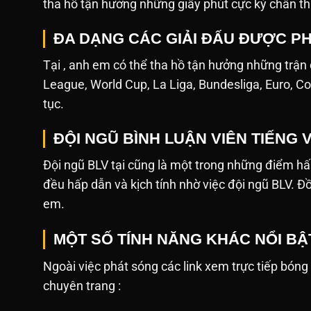
tha hồ tận hưởng những giây phút cực kỳ chân th
ĐA DẠNG CÁC GIẢI ĐẤU ĐƯỢC PH
Tại , anh em có thể tha hồ tận hưởng những trận
League, World Cup, La Liga, Bundesliga, Euro, Co
tục.
ĐỘI NGŨ BÌNH LUẬN VIÊN TIẾNG 
Đội ngũ BLV tại cũng là một trong những điểm hấ
đều hấp dẫn và kịch tính nhờ việc đội ngũ BLV. Đ
em.
MỘT SỐ TÍNH NĂNG KHÁC NỔI BẬ
Ngoài việc phát sóng các link xem trực tiếp bóng đá,
chuyên trang :