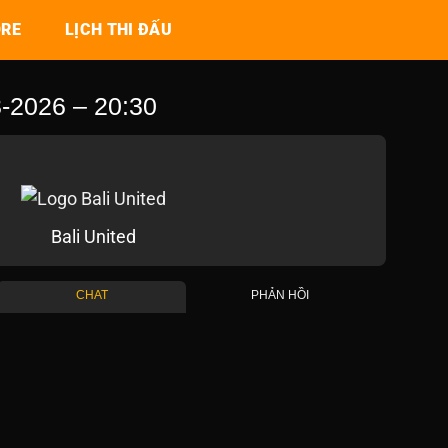
ORE
LỊCH THI ĐẤU
2026 – 20:30
Bali United
CHAT
PHẢN HỒI