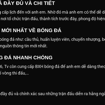
 ĐẦY ĐỦ VÀ CHI TIẾT
 cấp lịch đến với anh em. Nhờ đó mà anh em có thể dễ d
n, nơi tổ chức trận đấu, thành tích trước đây, phong độ hiệ
N MỚI NHẤT VỀ BÓNG ĐÁ
ề bóng đá như: cầu thủ, huấn luyện viên, chuyển nhượng, 
 nguồn thông tin mới nhất.
G ĐÁ NHANH CHÓNG
26, Tv còn cung cấp BXH bóng đá để anh em dễ dàng the
số vòng thi đấu,…
ật đầy đủ và chính xác sau những trận đấu diễn ra hằng 