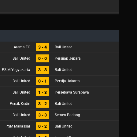
3 - 4
Arema FC
Bali United
0 - 0
Bali United
Persijap Jepara
3 - 3
PSIM Yogyakarta
Bali United
0 - 1
Bali United
Persija Jakarta
1 - 3
Bali United
Persebaya Surabaya
3 - 2
Persik Kediri
Bali United
3 - 3
Bali United
Semen Padang
0 - 2
PSM Makassar
Bali United