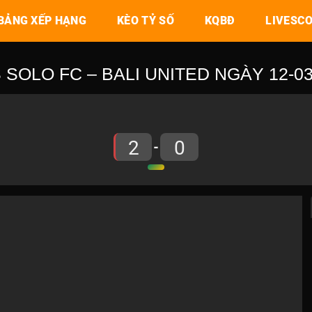
BẢNG XẾP HẠNG
KÈO TỶ SỐ
KQBĐ
LIVESC
SOLO FC – BALI UNITED NGÀY 12-03-
2
0
-