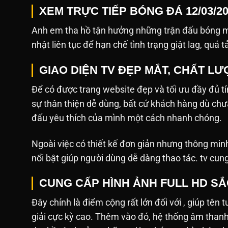
XEM TRỰC TIẾP BÓNG ĐÁ 12/03/2
Anh em tha hồ tận hưởng những trận đấu bóng mớ
nhật liên tục để hạn chế tình trạng giật lag, quá t
GIAO DIỆN TV ĐẸP MẮT, CHẤT L
Để có được trang website đẹp và tối ưu đầy đủ tín
sự thân thiện dễ dùng, bất cứ khách hàng dù ch
đấu yêu thích của mình một cách nhanh chóng.
Ngoài việc có thiết kế đơn giản nhưng thông min
nổi bật giúp người dùng dễ dàng thao tác. tv cun
CUNG CẤP HÌNH ẢNH FULL HD S
Đây chính là điểm cộng rất lớn đối với , giúp tên 
giải cực kỳ cao. Thêm vào đó, hệ thống âm tha