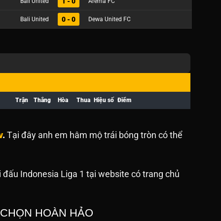
1 - 0
Bali United
Arema FC
0 - 0
Bali United
Dewa United FC
Trận
Thắng
Hòa
Thua
Hiệu số
Điểm
v
.
Tại đây anh em hâm mộ trái bóng tròn có thể
i đấu Indonesia Liga 1 tại website
có trang chủ
A CHỌN HOÀN HẢO