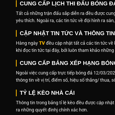
CUNG CẤP LỊCH THI ĐẤU BÓNG ĐÁ
Tất cả những trận đấu sắp diễn ra đều được cung
yêu thích. Ngoài ra, các tin tức về đội hình ra sâ
CẬP NHẬT TIN TỨC VÀ THÔNG TI
Hàng ngày
TV
đều cập nhật tất cả các tin tức v
khi đọc tin tức tại đây, bởi luôn tham khảo những
CUNG CẤP BẢNG XẾP HẠNG BÓN
Ngoài việc cung cấp trực tiếp bóng đá 12/03/20
thông tin về vị trí, điểm số, hiệu số thắng/ thua, 
TỶ LỆ KÈO NHÀ CÁI
Thông tin trong bảng tỉ lệ kèo đều được cập nh
ra những quyết đinhj chính xác hơn.