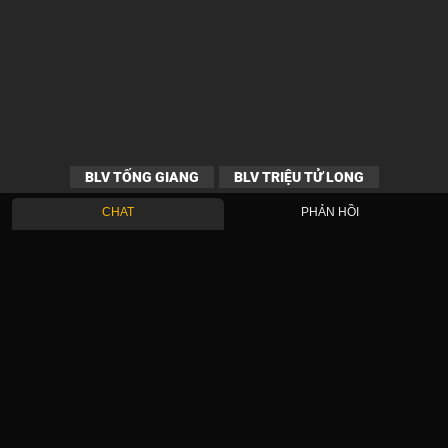
BLV TỐNG GIANG
BLV TRIỆU TỬ LONG
CHAT
PHẢN HỒI