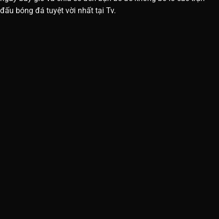
đấu bóng đá tuyệt vời nhất tại Tv.