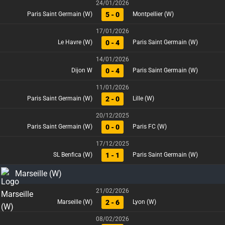
24/01/2026
5 - 0
Paris Saint Germain (W)
Montpellier (W)
17/01/2026
0 - 4
Le Havre (W)
Paris Saint Germain (W)
14/01/2026
0 - 4
Dijon W
Paris Saint Germain (W)
11/01/2026
2 - 0
Paris Saint Germain (W)
Lille (W)
20/12/2025
0 - 0
Paris Saint Germain (W)
Paris FC (W)
17/12/2025
1 - 1
SL Benfica (W)
Paris Saint Germain (W)
Marseille (W)
21/02/2026
2 - 6
Marseille (W)
Lyon (W)
08/02/2026