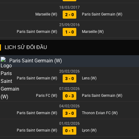
18/03/2017
2 - 0
Marseille (W)
Paris Saint Germain (W)
25/09/2016
1 - 0
Paris Saint Germain (W)
Marseille (W)
LỊCH SỬ ĐỐI ĐẦU
Paris Saint Germain (W)
20/02/2026
3 - 0
Paris Saint Germain (W)
Lens (W)
07/02/2026
0 - 3
Paris FC (W)
Paris Saint Germain (W)
04/02/2026
3 - 0
Paris Saint Germain (W)
Thonon Evian FC (W)
01/02/2026
0 - 1
Paris Saint Germain (W)
Lyon (W)