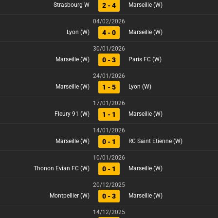
2 - 4
Strasbourg W
Marseille (W)
04/02/2026
4 - 0
Lyon (W)
Marseille (W)
30/01/2026
0 - 3
Marseille (W)
Paris FC (W)
24/01/2026
1 - 5
Marseille (W)
Lyon (W)
17/01/2026
1 - 1
Fleury 91 (W)
Marseille (W)
14/01/2026
0 - 1
Marseille (W)
RC Saint Etienne (W)
10/01/2026
0 - 1
Thonon Evian FC (W)
Marseille (W)
20/12/2025
0 - 3
Montpellier (W)
Marseille (W)
14/12/2025