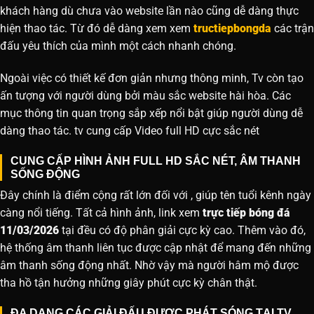
khách hàng dù chưa vào website lần nào cũng dễ dàng thực
hiện thao tác. Từ đó dễ dàng xem xem
tructiepbongda
các trận
đấu yêu thích của mình một cách nhanh chóng.
Ngoài việc có thiết kế đơn giản nhưng thông minh, Tv còn tạo
ấn tượng với người dùng bởi màu sắc website hài hòa. Các
mục thông tin quan trọng sắp xếp nổi bật giúp người dùng dễ
dàng thao tác. tv cung cấp Video full HD cực sắc nét
CUNG CẤP HÌNH ẢNH FULL HD SẮC NÉT, ÂM THANH
SỐNG ĐỘNG
Đây chính là điểm cộng rất lớn đối với , giúp tên tuổi kênh ngày
càng nổi tiếng. Tất cả hình ảnh, link xem
trực tiếp bóng đá
11/03/2026
tại đều có độ phân giải cực kỳ cao. Thêm vào đó,
hệ thống âm thanh liên tục được cập nhật để mang đến những
âm thanh sống động nhất. Nhờ vậy mà người hâm mộ được
tha hồ tận hưởng những giây phút cực kỳ chân thật.
ĐA DẠNG CÁC GIẢI ĐẤU ĐƯỢC PHÁT SÓNG TẠI TV