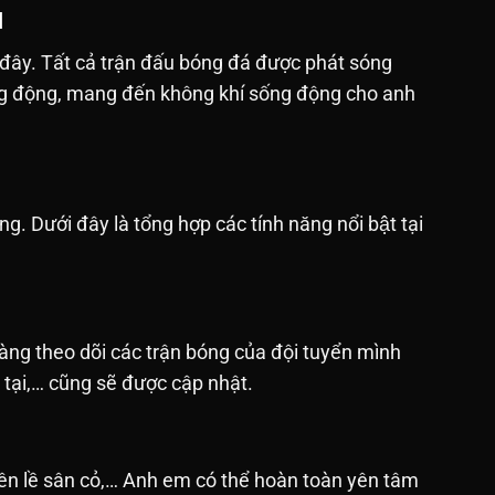
M
 đây. Tất cả trận đấu bóng đá được phát sóng
sống động, mang đến không khí sống động cho anh
ưới đây là tổng hợp các tính năng nổi bật tại
àng theo dõi các trận bóng của đội tuyển mình
n tại,… cũng sẽ được cập nhật.
bên lề sân cỏ,… Anh em có thể hoàn toàn yên tâm