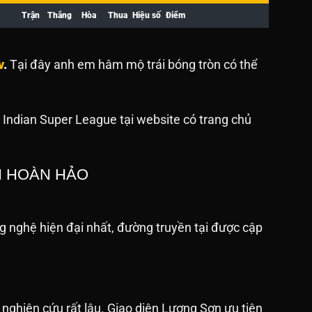
Trận
Thắng
Hòa
Thua
Hiệu số
Điểm
v
.
Tại đây anh em hâm mộ trái bóng tròn có thể
u Indian Super League tại website
có trang chủ
N HOÀN HẢO
 nghệ hiện đại nhất, đường truyền tại được cập
 nghiên cứu rất lâu. Giao diện Lương Sơn ưu tiên