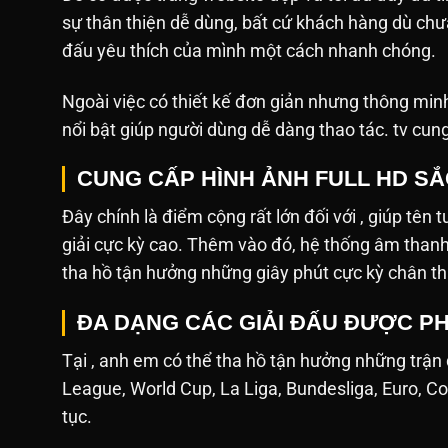
sự thân thiện dễ dùng, bất cứ khách hàng dù ch
đấu yêu thích của mình một cách nhanh chóng.
Ngoài việc có thiết kế đơn giản nhưng thông min
nổi bật giúp người dùng dễ dàng thao tác. tv cun
CUNG CẤP HÌNH ẢNH FULL HD S
Đây chính là điểm cộng rất lớn đối với , giúp tên 
giải cực kỳ cao. Thêm vào đó, hệ thống âm tha
tha hồ tận hưởng những giây phút cực kỳ chân th
ĐA DẠNG CÁC GIẢI ĐẤU ĐƯỢC PH
Tại , anh em có thể tha hồ tận hưởng những trận
League, World Cup, La Liga, Bundesliga, Euro, Co
tục.