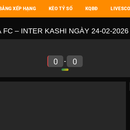
BẢNG XẾP HẠNG
KÈO TỶ SỐ
KQBĐ
LIVESC
FC – INTER KASHI NGÀY 24-02-2026 
0
0
-