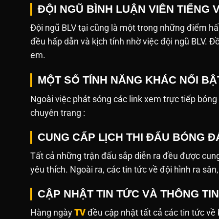
ĐỘI NGŨ BÌNH LUẬN VIÊN TIẾNG 
Đội ngũ BLV tại cũng là một trong những điểm hấ
đều hấp dẫn và kịch tính nhờ việc đội ngũ BLV. Đ
em.
MỘT SỐ TÍNH NĂNG KHÁC NỔI BẬ
Ngoài việc phát sóng các link xem trực tiếp bóng đá,
chuyên trang :
CUNG CẤP LỊCH THI ĐẤU BÓNG ĐÁ
Tất cả những trận đấu sắp diễn ra đều được cung
yêu thích. Ngoài ra, các tin tức về đội hình ra sâ
CẬP NHẬT TIN TỨC VÀ THÔNG TI
Hàng ngày
TV
đều cập nhật tất cả các tin tức v