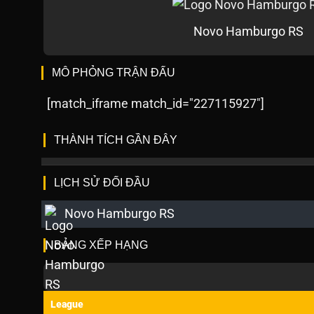
Novo Hamburgo RS
MÔ PHỎNG TRẬN ĐẤU
[match_iframe match_id="227115927"]
THÀNH TÍCH GẦN ĐÂY
LỊCH SỬ ĐỐI ĐẦU
Novo Hamburgo RS
BẢNG XẾP HẠNG
League