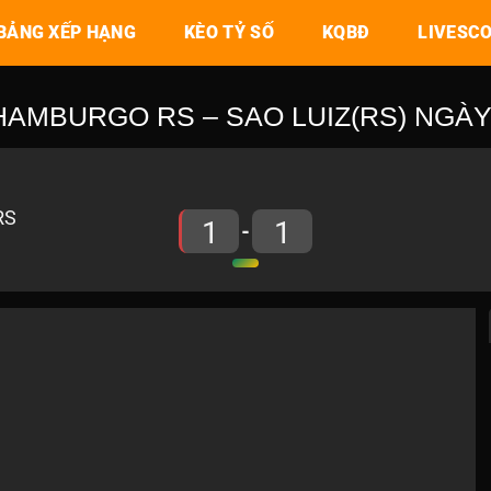
BẢNG XẾP HẠNG
KÈO TỶ SỐ
KQBĐ
LIVESC
AMBURGO RS – SAO LUIZ(RS) NGÀY 0
1
1
-