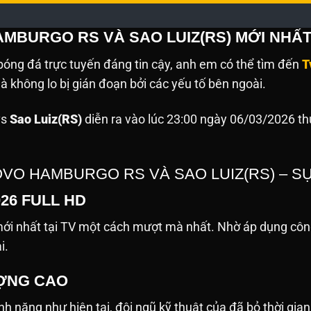
AMBURGO RS VÀ SAO LUIZ(RS) MỚI NHẤ
óng đá trực tuyến đáng tin cậy, anh em có thể tìm đến
T
 không lo bị gián đoạn bởi các yếu tố bên ngoài.
vs
Sao Luiz(RS)
diễn ra vào lúc 23:00 ngày 06/03/2026 th
OVO HAMBURGO RS VÀ SAO LUIZ(RS) – 
026 FULL HD
i nhất tại TV một cách mượt mà nhất. Nhờ áp dụng công
ải.
ƯỢNG CAO
h năng như hiện tại, đội ngũ kỹ thuật của đã bỏ thời gian