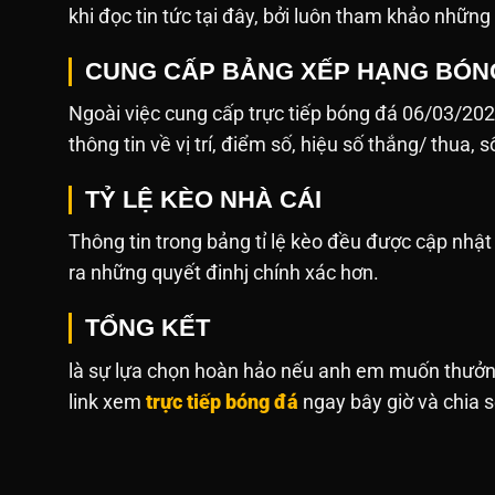
khi đọc tin tức tại đây, bởi luôn tham khảo những
CUNG CẤP BẢNG XẾP HẠNG BÓN
Ngoài việc cung cấp trực tiếp bóng đá 06/03/20
thông tin về vị trí, điểm số, hiệu số thắng/ thua, 
TỶ LỆ KÈO NHÀ CÁI
Thông tin trong bảng tỉ lệ kèo đều được cập nh
ra những quyết đinhj chính xác hơn.
TỔNG KẾT
là sự lựa chọn hoàn hảo nếu anh em muốn thưởn
link xem
trực tiếp bóng đá
ngay bây giờ và chia s