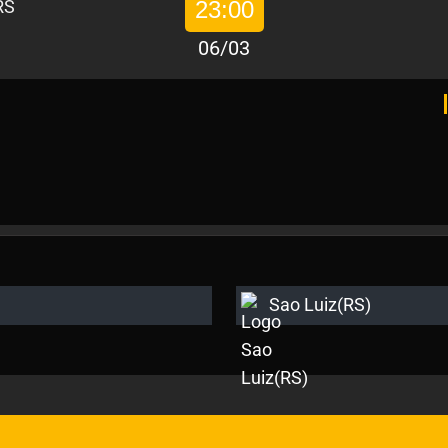
23:00
06/03
Sao Luiz(RS)