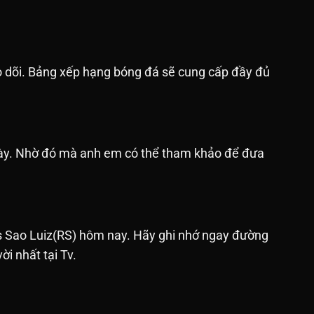
o dõi. Bảng xếp hạng bóng đá sẽ cung cấp đầy đủ
ngày. Nhờ đó mà anh em có thể tham khảo để đưa
 Sao Luiz(RS) hôm nay. Hãy ghi nhớ ngay đường
i nhất tại Tv.