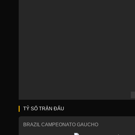
TỶ SỐ TRẬN ĐẤU
BRAZIL CAMPEONATO GAUCHO