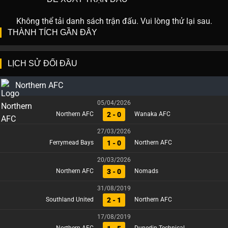
Không thể tải danh sách trận đấu. Vui lòng thử lại sau.
THÀNH TÍCH GẦN ĐÂY
LỊCH SỬ ĐỐI ĐẦU
Northern AFC
05/04/2026
2 - 0
Northern AFC
Wanaka AFC
27/03/2026
1 - 0
Ferrymead Bays
Northern AFC
20/03/2026
3 - 0
Northern AFC
Nomads
31/08/2019
2 - 1
Southland United
Northern AFC
17/08/2019