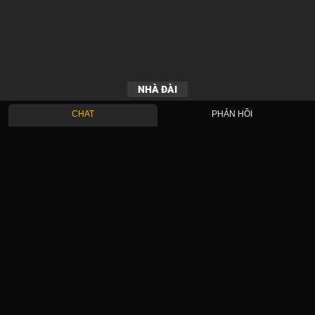
NHÀ ĐÀI
CHAT
PHẢN HỒI