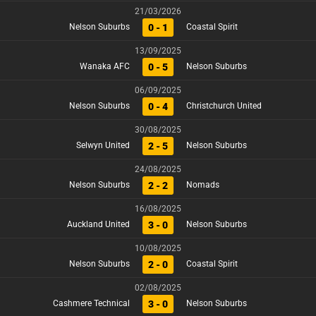
21/03/2026
0 - 1
Nelson Suburbs
Coastal Spirit
13/09/2025
0 - 5
Wanaka AFC
Nelson Suburbs
06/09/2025
0 - 4
Nelson Suburbs
Christchurch United
30/08/2025
2 - 5
Selwyn United
Nelson Suburbs
24/08/2025
2 - 2
Nelson Suburbs
Nomads
16/08/2025
3 - 0
Auckland United
Nelson Suburbs
10/08/2025
2 - 0
Nelson Suburbs
Coastal Spirit
02/08/2025
3 - 0
Cashmere Technical
Nelson Suburbs