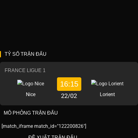
TỶ SỐ TRẬN ĐẤU
FRANCE LIGUE 1
16:15
Nice
Lorient
22/02
MÔ PHỎNG TRẬN ĐẤU
[match_iframe match_id="122200826"]
ĐỀ XUẤT TRẬN ĐẤU