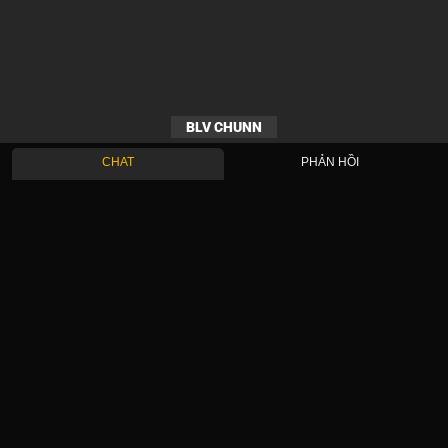
BLV CHUNN
CHAT
PHẢN HỒI