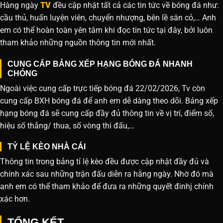
Hàng ngày
TV
đều cập nhật tất cả các tin tức về bóng đá như:
cầu thủ, huấn luyện viên, chuyển nhượng, bên lề sân cỏ,… Anh
em có thể hoàn toàn yên tâm khi đọc tin tức tại đây, bởi luôn
tham khảo những nguồn thông tin mới nhất.
CUNG CẤP BẢNG XẾP HẠNG BÓNG ĐÁ NHANH
CHÓNG
Ngoài việc cung cấp trực tiếp bóng đá 22/02/2026, Tv còn
cung cấp BXH bóng đá để anh em dễ dàng theo dõi. Bảng xếp
hạng bóng đá sẽ cung cấp đầy đủ thông tin về vị trí, điểm số,
hiệu số thắng/ thua, số vòng thi đấu,…
TỶ LỆ KÈO NHÀ CÁI
Thông tin trong bảng tỉ lệ kèo đều được cập nhật đầy đủ và
chính xác sau những trận đấu diễn ra hằng ngày. Nhờ đó mà
anh em có thể tham khảo để đưa ra những quyết đinhj chính
xác hơn.
TỔNG KẾT