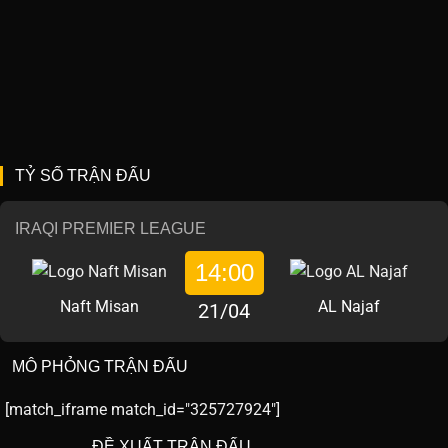
TỶ SỐ TRẬN ĐẤU
IRAQI PREMIER LEAGUE
14:00
Naft Misan
AL Najaf
21/04
MÔ PHỎNG TRẬN ĐẤU
[match_iframe match_id="325727924"]
ĐỀ XUẤT TRẬN ĐẤU