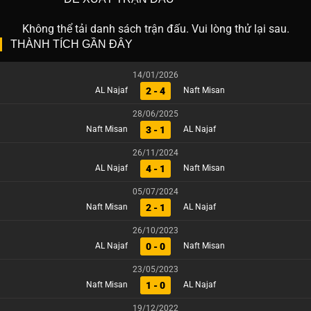
Không thể tải danh sách trận đấu. Vui lòng thử lại sau.
THÀNH TÍCH GẦN ĐÂY
14/01/2026
2 - 4
AL Najaf
Naft Misan
28/06/2025
3 - 1
Naft Misan
AL Najaf
26/11/2024
4 - 1
AL Najaf
Naft Misan
05/07/2024
2 - 1
Naft Misan
AL Najaf
26/10/2023
0 - 0
AL Najaf
Naft Misan
23/05/2023
1 - 0
Naft Misan
AL Najaf
19/12/2022