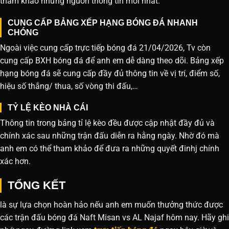
tham khảo những nguồn thông tin mới nhất.
CUNG CẤP BẢNG XẾP HẠNG BÓNG ĐÁ NHANH
CHÓNG
Ngoài việc cung cấp trực tiếp bóng đá 21/04/2026, Tv còn
cung cấp BXH bóng đá để anh em dễ dàng theo dõi. Bảng xếp
hạng bóng đá sẽ cung cấp đầy đủ thông tin về vị trí, điểm số,
hiệu số thắng/ thua, số vòng thi đấu,…
TỶ LỆ KÈO NHÀ CÁI
Thông tin trong bảng tỉ lệ kèo đều được cập nhật đầy đủ và
chính xác sau những trận đấu diễn ra hằng ngày. Nhờ đó mà
anh em có thể tham khảo để đưa ra những quyết đinhj chính
xác hơn.
TỔNG KẾT
là sự lựa chọn hoàn hảo nếu anh em muốn thưởng thức được
các trận đấu bóng đá Naft Misan vs AL Najaf hôm nay. Hãy ghi