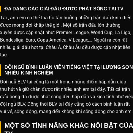
ĐA DẠNG CÁC GIẢI ĐẤU ĐƯỢC PHÁT SÓNG TẠI TV
Tại , anh em có thể tha hồ tận hưởng những trận đấu kinh điển
được mong đợi khắp thế giới. Một số trận đấu lớn thường
xuyên được cập nhật như: Premier League, World Cup, La Liga,
Bundesliga, Euro, Copa America, V League,… Ngoài ra còn rất
nhiều giải đấu hot tại Châu Á, Châu Âu đều được cập nhật liên
tục.
ĐỘI NGŨ BÌNH LUẬN VIÊN TIẾNG VIỆT TẠI LƯƠNG SƠN
NHIỀU KINH NGHIỆM
Đội ngũ BLV tại cũng là một trong những điểm hấp dẫn giúp
thu hút và giữ chân được rất nhiều anh em tại đây. Tất cả trận
đấu bóng đá được phát sóng đều hấp dẫn và kịch tính nhờ việc
đội ngũ BLV. Đồng thời BLV tại đây cũng có cách bình luận rất
vui vẻ, sống động, mang đến không khí sống động cho anh em.
MỘT SỐ TÍNH NĂNG KHÁC NỔI BẬT CỦA