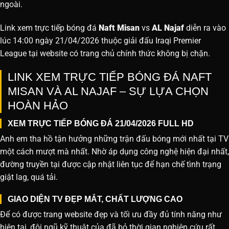
ngoài.
Link xem trực tiếp bóng đá
Naft Misan
vs
AL Najaf
diễn ra vào
lúc 14:00 ngày 21/04/2026 thuộc giải đấu Iraqi Premier
League tại website
có trang chủ chính thức không bị chặn.
LINK XEM TRỰC TIẾP BÓNG ĐÁ NAFT
MISAN VÀ AL NAJAF – SỰ LỰA CHỌN
HOÀN HẢO
XEM TRỰC TIẾP BÓNG ĐÁ 21/04/2026 FULL HD
Anh em tha hồ tận hưởng những trận đấu bóng mới nhất tại TV
một cách mượt mà nhất. Nhờ áp dụng công nghệ hiện đại nhất,
đường truyền tại được cập nhật liên tục để hạn chế tình trạng
giật lag, quá tải.
GIAO DIỆN TV ĐẸP MẮT, CHẤT LƯỢNG CAO
Để có được trang website đẹp và tối ưu đầy đủ tính năng như
hiện tại, đội ngũ kỹ thuật của đã bỏ thời gian nghiên cứu rất