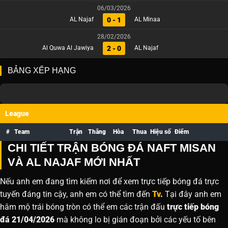
06/03/2026
0 - 1
AL Najaf
AL Minaa
28/02/2026
2 - 0
Al Quwa Al Jawiya
AL Najaf
BẢNG XẾP HẠNG
League
#
Team
Trận
Thắng
Hòa
Thua
Hiệu số
Điểm
CHI TIẾT TRẬN BÓNG ĐÁ NAFT MISAN
VÀ AL NAJAF MỚI NHẤT
Nếu anh em đang tìm kiếm nơi để xem trực tiếp bóng đá trực
tuyến đáng tin cậy, anh em có thể tìm đến
Tv
.
Tại đây anh em
hâm mộ trái bóng tròn có thể em các trận đấu
trực tiếp bóng
đá 21/04/2026
mà không lo bị gián đoạn bởi các yếu tố bên