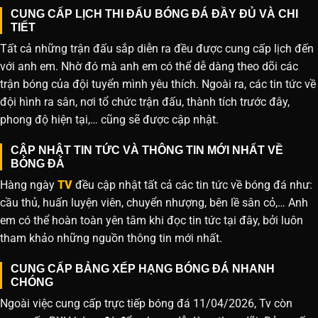
CUNG CẤP LỊCH THI ĐẤU BÓNG ĐÁ ĐẦY ĐỦ VÀ CHI
TIẾT
Tất cả những trận đấu sắp diễn ra đều được cung cấp lịch đến
với anh em. Nhờ đó mà anh em có thể dễ dàng theo dõi các
trận bóng của đội tuyển mình yêu thích. Ngoài ra, các tin tức về
đội hình ra sân, nơi tổ chức trận đấu, thành tích trước đây,
phong độ hiện tại,… cũng sẽ được cập nhật.
CẬP NHẬT TIN TỨC VÀ THÔNG TIN MỚI NHẤT VỀ
BÓNG ĐÁ
Hàng ngày
TV
đều cập nhật tất cả các tin tức về bóng đá như:
cầu thủ, huấn luyện viên, chuyển nhượng, bên lề sân cỏ,… Anh
em có thể hoàn toàn yên tâm khi đọc tin tức tại đây, bởi luôn
tham khảo những nguồn thông tin mới nhất.
CUNG CẤP BẢNG XẾP HẠNG BÓNG ĐÁ NHANH
CHÓNG
Ngoài việc cung cấp trực tiếp bóng đá 11/04/2026, Tv còn