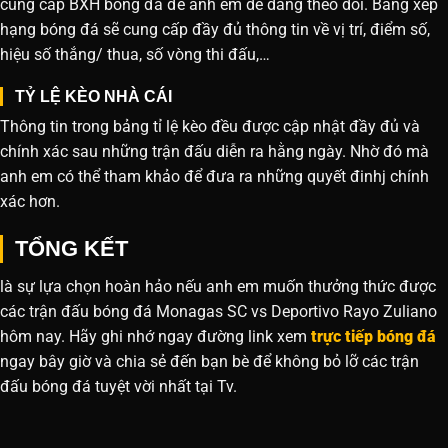
cung cấp BXH bóng đá để anh em dễ dàng theo dõi. Bảng xếp
hạng bóng đá sẽ cung cấp đầy đủ thông tin về vị trí, điểm số,
hiệu số thắng/ thua, số vòng thi đấu,…
TỶ LỆ KÈO NHÀ CÁI
Thông tin trong bảng tỉ lệ kèo đều được cập nhật đầy đủ và
chính xác sau những trận đấu diễn ra hằng ngày. Nhờ đó mà
anh em có thể tham khảo để đưa ra những quyết đinhj chính
xác hơn.
TỔNG KẾT
là sự lựa chọn hoàn hảo nếu anh em muốn thưởng thức được
các trận đấu bóng đá Monagas SC vs Deportivo Rayo Zuliano
hôm nay. Hãy ghi nhớ ngay đường link xem
trực tiếp bóng đá
ngay bây giờ và chia sẻ đến bạn bè để không bỏ lỡ các trận
đấu bóng đá tuyệt vời nhất tại Tv.