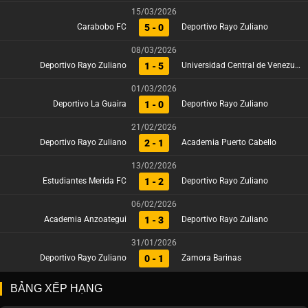
15/03/2026
5 - 0
Carabobo FC
Deportivo Rayo Zuliano
08/03/2026
1 - 5
Deportivo Rayo Zuliano
Universidad Central de Venezuela
01/03/2026
1 - 0
Deportivo La Guaira
Deportivo Rayo Zuliano
21/02/2026
2 - 1
Deportivo Rayo Zuliano
Academia Puerto Cabello
13/02/2026
1 - 2
Estudiantes Merida FC
Deportivo Rayo Zuliano
06/02/2026
1 - 3
Academia Anzoategui
Deportivo Rayo Zuliano
31/01/2026
0 - 1
Deportivo Rayo Zuliano
Zamora Barinas
BẢNG XẾP HẠNG