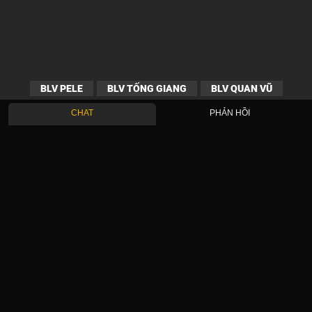
BLV PELE
BLV TỐNG GIANG
BLV QUAN VŨ
CHAT
PHẢN HỒI