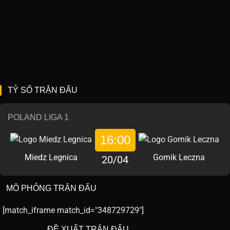
TỶ SỐ TRẬN ĐẤU
POLAND LIGA 1
16:00
Miedz Legnica
Gornik Leczna
20/04
MÔ PHỎNG TRẬN ĐẤU
[match_iframe match_id="348729729"]
ĐỀ XUẤT TRẬN ĐẤU