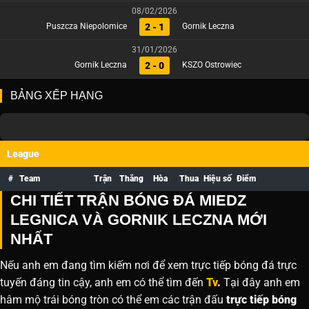
08/02/2026
2 - 1
Puszcza Niepolomice
Gornik Leczna
31/01/2026
2 - 0
Gornik Leczna
KSZO Ostrowiec
BẢNG XẾP HẠNG
League
#
Team
Trận
Thắng
Hòa
Thua
Hiệu số
Điểm
CHI TIẾT TRẬN BÓNG ĐÁ MIEDZ
LEGNICA VÀ GORNIK LECZNA MỚI
NHẤT
Nếu anh em đang tìm kiếm nơi để xem trực tiếp bóng đá trực
tuyến đáng tin cậy, anh em có thể tìm đến
Tv
.
Tại đây anh em
hâm mộ trái bóng tròn có thể em các trận đấu
trực tiếp bóng