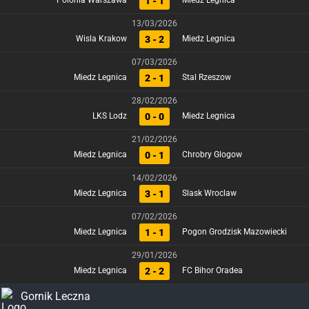
1 - 1
Polonia Warszawa
Miedz Legnica
13/03/2026
3 - 2
Wisla Krakow
Miedz Legnica
07/03/2026
2 - 1
Miedz Legnica
Stal Rzeszow
28/02/2026
0 - 0
LKS Lodz
Miedz Legnica
21/02/2026
0 - 1
Miedz Legnica
Chrobry Glogow
14/02/2026
3 - 1
Miedz Legnica
Slask Wroclaw
07/02/2026
1 - 1
Miedz Legnica
Pogon Grodzisk Mazowiecki
29/01/2026
2 - 2
Miedz Legnica
FC Bihor Oradea
Gornik Leczna