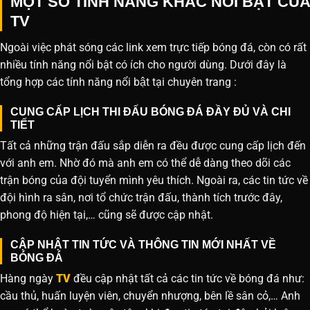
MỘT SỐ TÍNH NĂNG KHÁC NỔI BẬT CỦA
TV
Ngoài việc phát sóng các link xem trực tiếp bóng đá, còn có rất
nhiều tính năng nổi bật có ích cho người dùng. Dưới đây là
tổng hợp các tính năng nổi bật tại chuyên trang :
CUNG CẤP LỊCH THI ĐẤU BÓNG ĐÁ ĐẦY ĐỦ VÀ CHI
TIẾT
Tất cả những trận đấu sắp diễn ra đều được cung cấp lịch đến
với anh em. Nhờ đó mà anh em có thể dễ dàng theo dõi các
trận bóng của đội tuyển mình yêu thích. Ngoài ra, các tin tức về
đội hình ra sân, nơi tổ chức trận đấu, thành tích trước đây,
phong độ hiện tại,… cũng sẽ được cập nhật.
CẬP NHẬT TIN TỨC VÀ THÔNG TIN MỚI NHẤT VỀ
BÓNG ĐÁ
Hàng ngày
TV
đều cập nhật tất cả các tin tức về bóng đá như:
cầu thủ, huấn luyện viên, chuyển nhượng, bên lề sân cỏ,… Anh