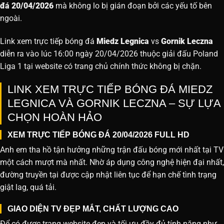
đá 20/04/2026
mà không lo bị gián đoạn bởi các yếu tố bên
ngoài.
Link xem trực tiếp bóng đá
Miedz Legnica
vs
Gornik Leczna
diễn ra vào lúc 16:00 ngày 20/04/2026 thuộc giải đấu Poland
Liga 1 tại website
có trang chủ chính thức không bị chặn.
LINK XEM TRỰC TIẾP BÓNG ĐÁ MIEDZ
LEGNICA VÀ GORNIK LECZNA – SỰ LỰA
CHỌN HOÀN HẢO
XEM TRỰC TIẾP BÓNG ĐÁ 20/04/2026 FULL HD
Anh em tha hồ tận hưởng những trận đấu bóng mới nhất tại TV
một cách mượt mà nhất. Nhờ áp dụng công nghệ hiện đại nhất,
đường truyền tại được cập nhật liên tục để hạn chế tình trạng
giật lag, quá tải.
GIAO DIỆN TV ĐẸP MẮT, CHẤT LƯỢNG CAO
Để có được trang website đẹp và tối ưu đầy đủ tính năng như