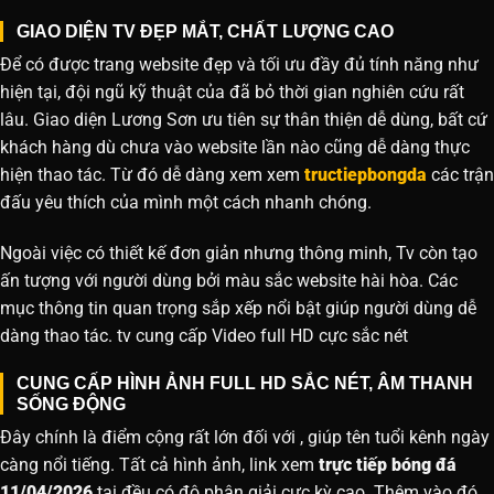
GIAO DIỆN TV ĐẸP MẮT, CHẤT LƯỢNG CAO
Để có được trang website đẹp và tối ưu đầy đủ tính năng như
hiện tại, đội ngũ kỹ thuật của đã bỏ thời gian nghiên cứu rất
lâu. Giao diện Lương Sơn ưu tiên sự thân thiện dễ dùng, bất cứ
khách hàng dù chưa vào website lần nào cũng dễ dàng thực
hiện thao tác. Từ đó dễ dàng xem xem
tructiepbongda
các trận
đấu yêu thích của mình một cách nhanh chóng.
Ngoài việc có thiết kế đơn giản nhưng thông minh, Tv còn tạo
ấn tượng với người dùng bởi màu sắc website hài hòa. Các
mục thông tin quan trọng sắp xếp nổi bật giúp người dùng dễ
dàng thao tác. tv cung cấp Video full HD cực sắc nét
CUNG CẤP HÌNH ẢNH FULL HD SẮC NÉT, ÂM THANH
SỐNG ĐỘNG
Đây chính là điểm cộng rất lớn đối với , giúp tên tuổi kênh ngày
càng nổi tiếng. Tất cả hình ảnh, link xem
trực tiếp bóng đá
11/04/2026
tại đều có độ phân giải cực kỳ cao. Thêm vào đó,