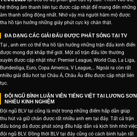
hệ thống âm thanh liên tục được cập nhật để mang đến những
âm thanh sống động nhất. Nhờ vậy mà người hâm mộ được
tha hồ tận hưởng những giây phút cực kỳ chân thật.
ĐA DẠNG CÁC GIẢI ĐẤU ĐƯỢC PHÁT SÓNG TẠI TV
Tại , anh em có thể tha hồ tận hưởng những trận đấu kinh điển
được mong đợi khắp thế giới. Một số trận đấu lớn thường
xuyên được cập nhật như: Premier League, World Cup, La Liga,
Bundesliga, Euro, Copa America, V League,… Ngoài ra còn rất
nhiều giải đấu hot tại Châu Á, Châu Âu đều được cập nhật liên
tục.
ĐỘI NGŨ BÌNH LUẬN VIÊN TIẾNG VIỆT TẠI LƯƠNG SƠN
NHIỀU KINH NGHIỆM
Đội ngũ BLV tại cũng là một trong những điểm hấp dẫn giúp
thu hút và giữ chân được rất nhiều anh em tại đây. Tất cả trận
đấu bóng đá được phát sóng đều hấp dẫn và kịch tính nhờ việc
đội ngũ BLV. Đồng thời BLV tại đây cũng có cách bình luận rất