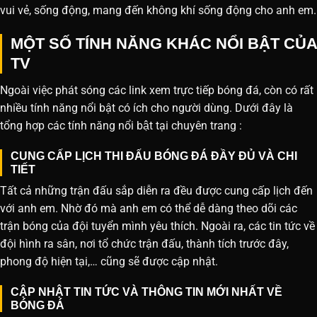
vui vẻ, sống động, mang đến không khí sống động cho anh em.
MỘT SỐ TÍNH NĂNG KHÁC NỔI BẬT CỦA
TV
Ngoài việc phát sóng các link xem trực tiếp bóng đá, còn có rất
nhiều tính năng nổi bật có ích cho người dùng. Dưới đây là
tổng hợp các tính năng nổi bật tại chuyên trang :
CUNG CẤP LỊCH THI ĐẤU BÓNG ĐÁ ĐẦY ĐỦ VÀ CHI
TIẾT
Tất cả những trận đấu sắp diễn ra đều được cung cấp lịch đến
với anh em. Nhờ đó mà anh em có thể dễ dàng theo dõi các
trận bóng của đội tuyển mình yêu thích. Ngoài ra, các tin tức về
đội hình ra sân, nơi tổ chức trận đấu, thành tích trước đây,
phong độ hiện tại,… cũng sẽ được cập nhật.
CẬP NHẬT TIN TỨC VÀ THÔNG TIN MỚI NHẤT VỀ
BÓNG ĐÁ