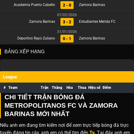
2 - 0
Academia Puerto Cabello
Zamora Barinas
07/02/2026
3 - 2
Zamora Barinas
Estudiantes Merida FC
31/01/2026
0 - 1
Deportivo Rayo Zuliano
Zamora Barinas
BẢNG XẾP HẠNG
League
#
Team
Trận
Thắng
Hòa
Thua
Hiệu số
Điểm
CHI TIẾT TRẬN BÓNG ĐÁ
METROPOLITANOS FC VÀ ZAMORA
BARINAS MỚI NHẤT
Nếu anh em đang tìm kiếm nơi để xem trực tiếp bóng đá trực
tuyến đáng tin cậy, anh em có thể tìm đến
Tv
.
Tại đây anh em