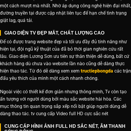
một cách mượt mà nhất. Nhờ áp dụng công nghệ hiện đại nhất,
đường truyền tại được cập nhật liên tục để hạn chế tình trạng
giật lag, quá tải.
GIAO DIỆN TV ĐẸP MẮT, CHẤT LƯỢNG CAO
Để có được trang website đẹp và tối ưu đầy đủ tính năng như
hiện tại, đội ngũ kỹ thuật của đã bỏ thời gian nghiên cứu rất
lâu. Giao diện Lương Sơn ưu tiên sự thân thiện dễ dùng, bất cứ
khách hàng dù chưa vào website lần nào cũng dễ dàng thực
hiện thao tác. Từ đó dễ dàng xem xem
tructiepbongda
các trận
đấu yêu thích của mình một cách nhanh chóng.
Ngoài việc có thiết kế đơn giản nhưng thông minh, Tv còn tạo
ấn tượng với người dùng bởi màu sắc website hài hòa. Các
mục thông tin quan trọng sắp xếp nổi bật giúp người dùng dễ
dàng thao tác. tv cung cấp Video full HD cực sắc nét
CUNG CẤP HÌNH ẢNH FULL HD SẮC NÉT, ÂM THANH