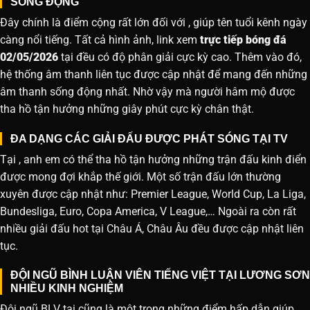
SỐNG ĐỘNG
Đây chính là điểm cộng rất lớn đối với , giúp tên tuổi kênh ngày
càng nổi tiếng. Tất cả hình ảnh, link xem
trực tiếp bóng đá
02/05/2026
tại đều có độ phân giải cực kỳ cao. Thêm vào đó,
hệ thống âm thanh liên tục được cập nhật để mang đến những
âm thanh sống động nhất. Nhờ vậy mà người hâm mộ được
tha hồ tận hưởng những giây phút cực kỳ chân thật.
ĐA DẠNG CÁC GIẢI ĐẤU ĐƯỢC PHÁT SÓNG TẠI TV
Tại , anh em có thể tha hồ tận hưởng những trận đấu kinh điển
được mong đợi khắp thế giới. Một số trận đấu lớn thường
xuyên được cập nhật như: Premier League, World Cup, La Liga,
Bundesliga, Euro, Copa America, V League,… Ngoài ra còn rất
nhiều giải đấu hot tại Châu Á, Châu Âu đều được cập nhật liên
tục.
ĐỘI NGŨ BÌNH LUẬN VIÊN TIẾNG VIỆT TẠI LƯƠNG SƠN
NHIỀU KINH NGHIỆM
Đội ngũ BLV tại cũng là một trong những điểm hấp dẫn giúp