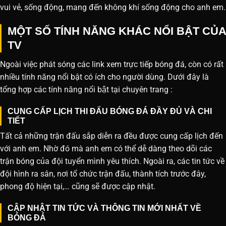
vui vẻ, sống động, mang đến không khí sống động cho anh em.
MỘT SỐ TÍNH NĂNG KHÁC NỔI BẬT CỦA
TV
Ngoài việc phát sóng các link xem trực tiếp bóng đá, còn có rất
nhiều tính năng nổi bật có ích cho người dùng. Dưới đây là
tổng hợp các tính năng nổi bật tại chuyên trang :
CUNG CẤP LỊCH THI ĐẤU BÓNG ĐÁ ĐẦY ĐỦ VÀ CHI
TIẾT
Tất cả những trận đấu sắp diễn ra đều được cung cấp lịch đến
với anh em. Nhờ đó mà anh em có thể dễ dàng theo dõi các
trận bóng của đội tuyển mình yêu thích. Ngoài ra, các tin tức về
đội hình ra sân, nơi tổ chức trận đấu, thành tích trước đây,
phong độ hiện tại,… cũng sẽ được cập nhật.
CẬP NHẬT TIN TỨC VÀ THÔNG TIN MỚI NHẤT VỀ
BÓNG ĐÁ