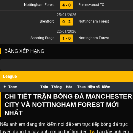
4 - 0
Nottingham Forest
Ferencvarosi TC
25/01/2026
0 - 2
Brentford
Nottingham Forest
22/01/2026
1 - 0
Sporting Braga
Nottingham Forest
BẢNG XẾP HẠNG
League
#
Team
Trận
Thắng
Hòa
Thua
Hiệu số
Điểm
CHI TIẾT TRẬN BÓNG ĐÁ MANCHESTER
CITY VÀ NOTTINGHAM FOREST MỚI
NHẤT
Nếu anh em đang tìm kiếm nơi để xem trực tiếp bóng đá trực
tuyến đáng tin cậy, anh em có thể tìm đến
Tv
.
Tại đây anh em