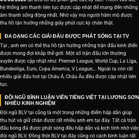
hệ thống âm thanh liên tục được cập nhật để mang đến những
âm thanh sống động nhất. Nhờ vậy mà người hâm mộ được
tha hồ tận hưởng những giây phút cực kỳ chân thật.
ĐA DẠNG CÁC GIẢI ĐẤU ĐƯỢC PHÁT SÓNG TẠI TV
Tại , anh em có thể tha hồ tận hưởng những trận đấu kinh điển
được mong đợi khắp thế giới. Một số trận đấu lớn thường
xuyên được cập nhật như: Premier League, World Cup, La Liga,
Bundesliga, Euro, Copa America, V League,… Ngoài ra còn rất
nhiều giải đấu hot tại Châu Á, Châu Âu đều được cập nhật liên
tục.
ĐỘI NGŨ BÌNH LUẬN VIÊN TIẾNG VIỆT TẠI LƯƠNG SƠN
NHIỀU KINH NGHIỆM
Đội ngũ BLV tại cũng là một trong những điểm hấp dẫn giúp
thu hút và giữ chân được rất nhiều anh em tại đây. Tất cả trận
đấu bóng đá được phát sóng đều hấp dẫn và kịch tính nhờ việc
đội ngũ BLV. Đồng thời BLV tại đây cũng có cách bình luận rất