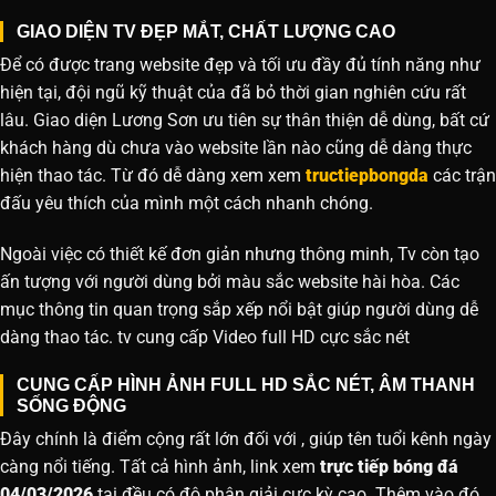
GIAO DIỆN TV ĐẸP MẮT, CHẤT LƯỢNG CAO
Để có được trang website đẹp và tối ưu đầy đủ tính năng như
hiện tại, đội ngũ kỹ thuật của đã bỏ thời gian nghiên cứu rất
lâu. Giao diện Lương Sơn ưu tiên sự thân thiện dễ dùng, bất cứ
khách hàng dù chưa vào website lần nào cũng dễ dàng thực
hiện thao tác. Từ đó dễ dàng xem xem
tructiepbongda
các trận
đấu yêu thích của mình một cách nhanh chóng.
Ngoài việc có thiết kế đơn giản nhưng thông minh, Tv còn tạo
ấn tượng với người dùng bởi màu sắc website hài hòa. Các
mục thông tin quan trọng sắp xếp nổi bật giúp người dùng dễ
dàng thao tác. tv cung cấp Video full HD cực sắc nét
CUNG CẤP HÌNH ẢNH FULL HD SẮC NÉT, ÂM THANH
SỐNG ĐỘNG
Đây chính là điểm cộng rất lớn đối với , giúp tên tuổi kênh ngày
càng nổi tiếng. Tất cả hình ảnh, link xem
trực tiếp bóng đá
04/03/2026
tại đều có độ phân giải cực kỳ cao. Thêm vào đó,