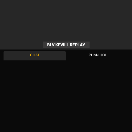
BLV KEVILL REPLAY
CHAT
PHẢN HỒI