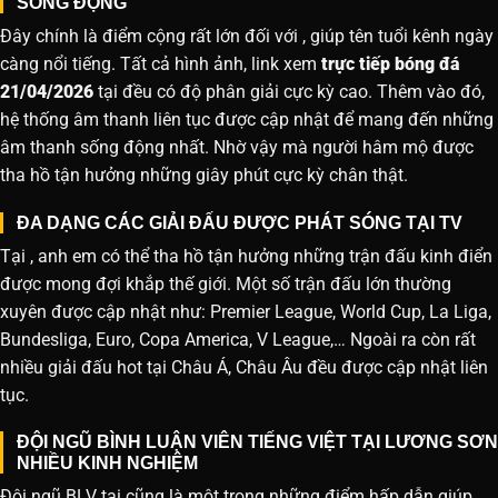
SỐNG ĐỘNG
Đây chính là điểm cộng rất lớn đối với , giúp tên tuổi kênh ngày
càng nổi tiếng. Tất cả hình ảnh, link xem
trực tiếp bóng đá
21/04/2026
tại đều có độ phân giải cực kỳ cao. Thêm vào đó,
hệ thống âm thanh liên tục được cập nhật để mang đến những
âm thanh sống động nhất. Nhờ vậy mà người hâm mộ được
tha hồ tận hưởng những giây phút cực kỳ chân thật.
ĐA DẠNG CÁC GIẢI ĐẤU ĐƯỢC PHÁT SÓNG TẠI TV
Tại , anh em có thể tha hồ tận hưởng những trận đấu kinh điển
được mong đợi khắp thế giới. Một số trận đấu lớn thường
xuyên được cập nhật như: Premier League, World Cup, La Liga,
Bundesliga, Euro, Copa America, V League,… Ngoài ra còn rất
nhiều giải đấu hot tại Châu Á, Châu Âu đều được cập nhật liên
tục.
ĐỘI NGŨ BÌNH LUẬN VIÊN TIẾNG VIỆT TẠI LƯƠNG SƠN
NHIỀU KINH NGHIỆM
Đội ngũ BLV tại cũng là một trong những điểm hấp dẫn giúp