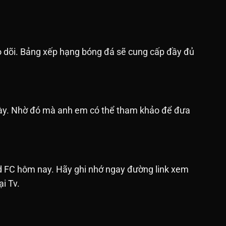
o dõi. Bảng xếp hạng bóng đá sẽ cung cấp đầy đủ
ngày. Nhờ đó mà anh em có thể tham khảo để đưa
d FC hôm nay. Hãy ghi nhớ ngay đường link xem
i Tv.