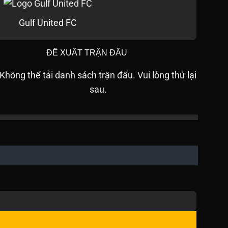
Gulf United FC
ĐỀ XUẤT TRẬN ĐẤU
Không thể tải danh sách trận đấu. Vui lòng thử lại
sau.