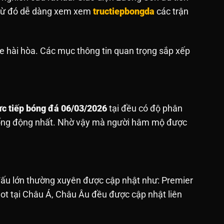
. Từ đó dễ dàng xem xem
tructiepbongda
các trận
e hài hòa. Các mục thông tin quan trọng sắp xếp
ực tiếp bóng đá 06/03/2026
tại đều có độ phân
sống động nhất. Nhờ vậy mà người hâm mộ được
 đấu lớn thường xuyên được cập nhật như: Premier
hot tại Châu Á, Châu Âu đều được cập nhật liên