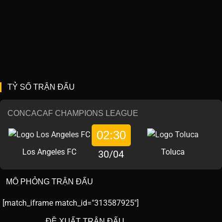
TỶ SỐ TRẬN ĐẤU
CONCACAF CHAMPIONS LEAGUE
02:30
Los Angeles FC
Toluca
30/04
MÔ PHỎNG TRẬN ĐẤU
[match_iframe match_id="313587925"]
ĐỀ XUẤT TRẬN ĐẤU