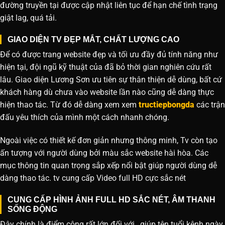
đường truyền tại được cập nhật liên tục để hạn chế tình trạng
giật lag, quá tải.
GIAO DIỆN TV ĐẸP MẮT, CHẤT LƯỢNG CAO
Để có được trang website đẹp và tối ưu đầy đủ tính năng như
hiện tại, đội ngũ kỹ thuật của đã bỏ thời gian nghiên cứu rất
lâu. Giao diện Lương Sơn ưu tiên sự thân thiện dễ dùng, bất cứ
khách hàng dù chưa vào website lần nào cũng dễ dàng thực
hiện thao tác. Từ đó dễ dàng xem xem
tructiepbongda
các trận
đấu yêu thích của mình một cách nhanh chóng.
Ngoài việc có thiết kế đơn giản nhưng thông minh, Tv còn tạo
ấn tượng với người dùng bởi màu sắc website hài hòa. Các
mục thông tin quan trọng sắp xếp nổi bật giúp người dùng dễ
dàng thao tác. tv cung cấp Video full HD cực sắc nét
CUNG CẤP HÌNH ẢNH FULL HD SẮC NÉT, ÂM THANH
SỐNG ĐỘNG
Đây chính là điểm cộng rất lớn đối với , giúp tên tuổi kênh ngày