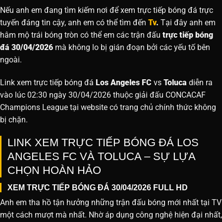
Nếu anh em đang tìm kiếm nơi để xem trực tiếp bóng đá trực
tuyến đáng tin cậy, anh em có thể tìm đến
Tv
.
Tại đây anh em
hâm mộ trái bóng tròn có thể em các trận đấu
trực tiếp bóng
đá 30/04/2026
mà không lo bị gián đoạn bởi các yếu tố bên
ngoài.
Link xem trực tiếp bóng đá
Los Angeles FC
vs
Toluca
diễn ra
vào lúc 02:30 ngày 30/04/2026 thuộc giải đấu CONCACAF
Champions League tại website
có trang chủ chính thức không
bị chặn.
LINK XEM TRỰC TIẾP BÓNG ĐÁ LOS
ANGELES FC VÀ TOLUCA – SỰ LỰA
CHỌN HOÀN HẢO
XEM TRỰC TIẾP BÓNG ĐÁ 30/04/2026 FULL HD
Anh em tha hồ tận hưởng những trận đấu bóng mới nhất tại TV
một cách mượt mà nhất. Nhờ áp dụng công nghệ hiện đại nhất,