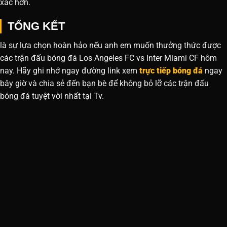
xác hơn.
TỔNG KẾT
là sự lựa chọn hoàn hảo nếu anh em muốn thưởng thức được
các trận đấu bóng đá Los Angeles FC vs Inter Miami CF hôm
nay. Hãy ghi nhớ ngay đường link xem
trực tiếp bóng đá
ngay
bây giờ và chia sẻ đến bạn bè để không bỏ lỡ các trận đấu
bóng đá tuyệt vời nhất tại Tv.