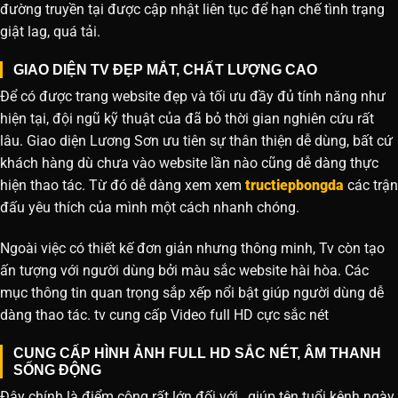
đường truyền tại được cập nhật liên tục để hạn chế tình trạng
giật lag, quá tải.
GIAO DIỆN TV ĐẸP MẮT, CHẤT LƯỢNG CAO
Để có được trang website đẹp và tối ưu đầy đủ tính năng như
hiện tại, đội ngũ kỹ thuật của đã bỏ thời gian nghiên cứu rất
lâu. Giao diện Lương Sơn ưu tiên sự thân thiện dễ dùng, bất cứ
khách hàng dù chưa vào website lần nào cũng dễ dàng thực
hiện thao tác. Từ đó dễ dàng xem xem
tructiepbongda
các trận
đấu yêu thích của mình một cách nhanh chóng.
Ngoài việc có thiết kế đơn giản nhưng thông minh, Tv còn tạo
ấn tượng với người dùng bởi màu sắc website hài hòa. Các
mục thông tin quan trọng sắp xếp nổi bật giúp người dùng dễ
dàng thao tác. tv cung cấp Video full HD cực sắc nét
CUNG CẤP HÌNH ẢNH FULL HD SẮC NÉT, ÂM THANH
SỐNG ĐỘNG
Đây chính là điểm cộng rất lớn đối với , giúp tên tuổi kênh ngày