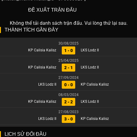
ĐỀ XUẤT TRẬN ĐẤU
Không thể tải danh sách trận đấu. Vui lòng thử lại sau.
THÀNH TÍCH GẦN ĐÂY
30/08/2025
1 - 0
KP Calisia Kalisz
LKS Lodz II
25/04/2025
2 - 1
KP Calisia Kalisz
LKS Lodz II
27/09/2024
0 - 0
LKS Lodz II
KP Calisia Kalisz
08/03/2024
2 - 2
KP Calisia Kalisz
LKS Lodz II
27/08/2023
3 - 0
LKS Lodz II
KP Calisia Kalisz
LỊCH SỬ ĐỐI ĐẦU