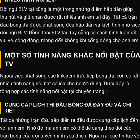
Đội ngũ BLV tại cũng là một trong những điểm hấp dẫn giúp
thu hút và giữ chân được rất nhiều anh em tại đây. Tất cả trận
đấu bóng đá được phát sóng đều hấp dẫn và kịch tính nhờ việc
đội ngũ BLV. Đồng thời BLV tại đây cũng có cách bình luận rất
vui vẻ, sống động, mang đến không khí sống động cho anh em.
MỘT SỐ TÍNH NĂNG KHÁC NỔI BẬT CỦA
TV
Ngoài việc phát sóng các link xem trực tiếp bóng đá, còn có rất
nhiều tính năng nổi bật có ích cho người dùng. Dưới đây là
tổng hợp các tính năng nổi bật tại chuyên trang :
CUNG CẤP LỊCH THI ĐẤU BÓNG ĐÁ ĐẦY ĐỦ VÀ CHI
TIẾT
Tất cả những trận đấu sắp diễn ra đều được cung cấp lịch đến
với anh em. Nhờ đó mà anh em có thể dễ dàng theo dõi các
trận bóng của đội tuyển mình yêu thích. Ngoài ra, các tin tức về