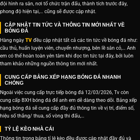
đội hình ra sân, nơi tổ chức trận đấu, thành tích trước đây,
phong độ hiện tại,… cũng sẽ được cập nhật.
CẬP NHẬT TIN TỨC VÀ THÔNG TIN MỚI NHẤT VỀ
BÓNG ĐÁ
Hàng ngày
TV
đều cập nhật tất cả các tin tức về bóng đá như:
cầu thủ, huấn luyện viên, chuyển nhượng, bên lề sân cỏ,… Anh
em có thể hoàn toàn yên tâm khi đọc tin tức tại đây, bởi luôn
tham khảo những nguồn thông tin mới nhất.
CUNG CẤP BẢNG XẾP HẠNG BÓNG ĐÁ NHANH
CHÓNG
Ngoài việc cung cấp trực tiếp bóng đá 12/03/2026, Tv còn
cung cấp BXH bóng đá để anh em dễ dàng theo dõi. Bảng xếp
hạng bóng đá sẽ cung cấp đầy đủ thông tin về vị trí, điểm số,
hiệu số thắng/ thua, số vòng thi đấu,…
TỶ LỆ KÈO NHÀ CÁI
Thông tin trong bảng tỉ lệ kèo đều được cập nhật đầy đủ và