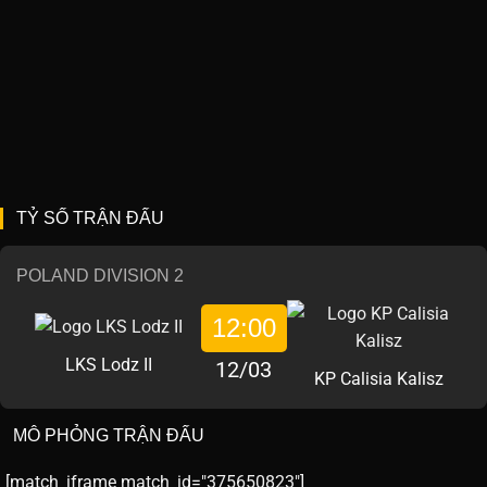
TỶ SỐ TRẬN ĐẤU
POLAND DIVISION 2
12:00
LKS Lodz II
12/03
KP Calisia Kalisz
MÔ PHỎNG TRẬN ĐẤU
[match_iframe match_id="375650823"]