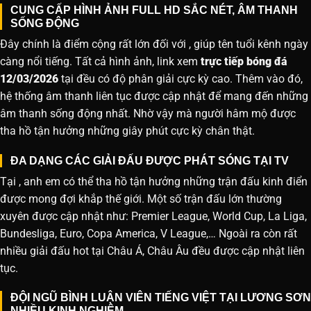
CUNG CẤP HÌNH ẢNH FULL HD SẮC NÉT, ÂM THANH
SỐNG ĐỘNG
Đây chính là điểm cộng rất lớn đối với , giúp tên tuổi kênh ngày
càng nổi tiếng. Tất cả hình ảnh, link xem
trực tiếp bóng đá
12/03/2026
tại đều có độ phân giải cực kỳ cao. Thêm vào đó,
hệ thống âm thanh liên tục được cập nhật để mang đến những
âm thanh sống động nhất. Nhờ vậy mà người hâm mộ được
tha hồ tận hưởng những giây phút cực kỳ chân thật.
ĐA DẠNG CÁC GIẢI ĐẤU ĐƯỢC PHÁT SÓNG TẠI TV
Tại , anh em có thể tha hồ tận hưởng những trận đấu kinh điển
được mong đợi khắp thế giới. Một số trận đấu lớn thường
xuyên được cập nhật như: Premier League, World Cup, La Liga,
Bundesliga, Euro, Copa America, V League,… Ngoài ra còn rất
nhiều giải đấu hot tại Châu Á, Châu Âu đều được cập nhật liên
tục.
ĐỘI NGŨ BÌNH LUẬN VIÊN TIẾNG VIỆT TẠI LƯƠNG SƠN
NHIỀU KINH NGHIỆM