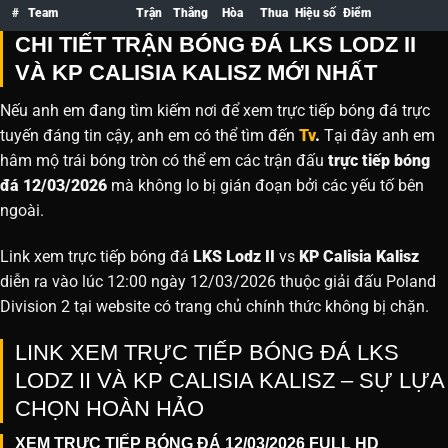
#
Team
Trận
Thắng
Hòa
Thua
Hiệu số
Điểm
CHI TIẾT TRẬN BÓNG ĐÁ LKS LODZ II
VÀ KP CALISIA KALISZ MỚI NHẤT
Nếu anh em đang tìm kiếm nơi để xem trực tiếp bóng đá trực
tuyến đáng tin cậy, anh em có thể tìm đến
Tv
.
Tại đây anh em
hâm mộ trái bóng tròn có thể em các trận đấu
trực tiếp bóng
đá 12/03/2026
mà không lo bị gián đoạn bởi các yếu tố bên
ngoài.
Link xem trực tiếp bóng đá
LKS Lodz II
vs
KP Calisia Kalisz
diễn ra vào lúc 12:00 ngày 12/03/2026 thuộc giải đấu Poland
Division 2 tại website
có trang chủ chính thức không bị chặn.
LINK XEM TRỰC TIẾP BÓNG ĐÁ LKS
LODZ II VÀ KP CALISIA KALISZ – SỰ LỰA
CHỌN HOÀN HẢO
XEM TRỰC TIẾP BÓNG ĐÁ 12/03/2026 FULL HD