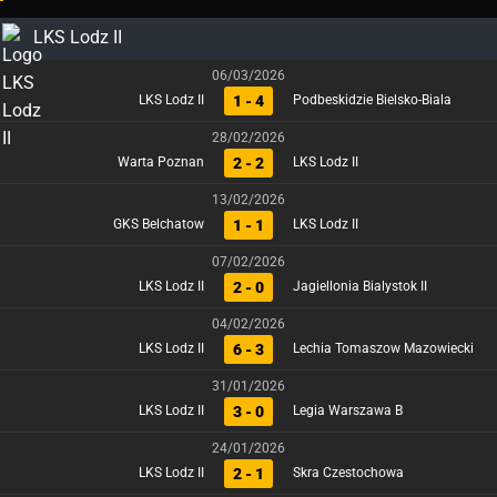
LKS Lodz II
06/03/2026
1 - 4
LKS Lodz II
Podbeskidzie Bielsko-Biala
28/02/2026
2 - 2
Warta Poznan
LKS Lodz II
13/02/2026
1 - 1
GKS Belchatow
LKS Lodz II
07/02/2026
2 - 0
LKS Lodz II
Jagiellonia Bialystok II
04/02/2026
6 - 3
LKS Lodz II
Lechia Tomaszow Mazowiecki
31/01/2026
3 - 0
LKS Lodz II
Legia Warszawa B
24/01/2026
2 - 1
LKS Lodz II
Skra Czestochowa