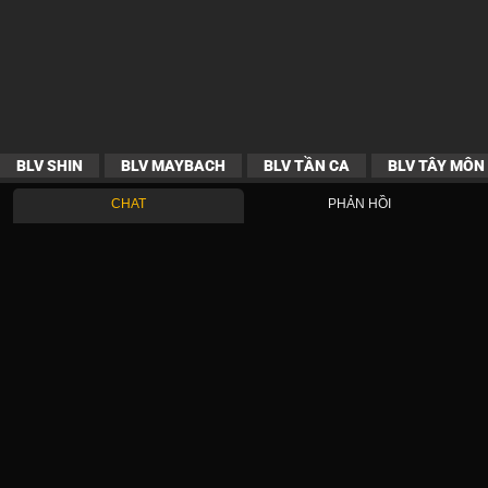
BLV SHIN
BLV MAYBACH
BLV TẦN CA
BLV TÂY MÔN
CHAT
PHẢN HỒI