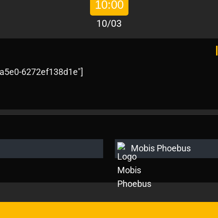
10:00
10/03
a5e0-6272ef138d1e"]
Mobis Phoebus