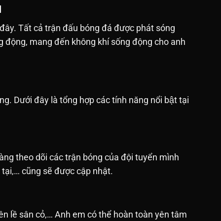
M
 đây. Tất cả trận đấu bóng đá được phát sóng
sống động, mang đến không khí sống động cho anh
ưới đây là tổng hợp các tính năng nổi bật tại
àng theo dõi các trận bóng của đội tuyển mình
n tại,… cũng sẽ được cập nhật.
bên lề sân cỏ,… Anh em có thể hoàn toàn yên tâm