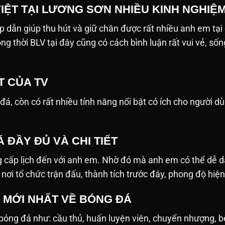
VIỆT TẠI LƯƠNG SƠN NHIỀU KINH NGHIỆ
p dẫn giúp thu hút và giữ chân được rất nhiều anh em tại
ồng thời BLV tại đây cũng có cách bình luận rất vui vẻ, 
T CỦA TV
 còn có rất nhiều tính năng nổi bật có ích cho người dùng. D
 ĐẦY ĐỦ VÀ CHI TIẾT
 cấp lịch đến với anh em. Nhờ đó mà anh em có thể dễ d
n, nơi tổ chức trận đấu, thành tích trước đây, phong độ hiệ
N MỚI NHẤT VỀ BÓNG ĐÁ
ề bóng đá như: cầu thủ, huấn luyện viên, chuyển nhượng, 