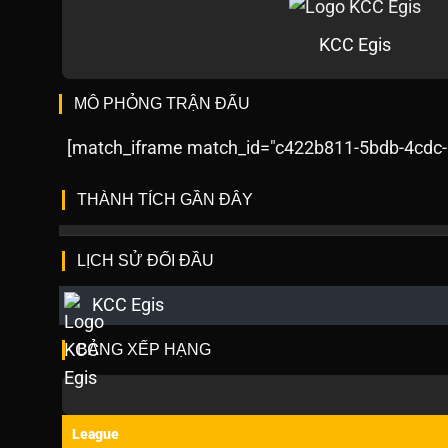
KCC Egis
MÔ PHỎNG TRẬN ĐẤU
[match_iframe match_id="c422b811-5bdb-4cdc-
THÀNH TÍCH GẦN ĐÂY
LỊCH SỬ ĐỐI ĐẦU
KCC Egis
BẢNG XẾP HẠNG
League