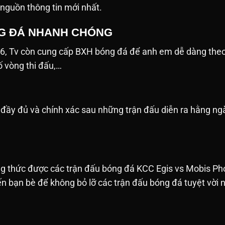
 nguồn thông tin mới nhất.
G ĐÁ NHANH CHÓNG
26, Tv còn cung cấp BXH bóng đá để anh em dễ dàng the
số vòng thi đấu,…
ật đầy đủ và chính xác sau những trận đấu diễn ra hằng 
g thức được các trận đấu bóng đá KCC Egis vs Mobis Ph
n bạn bè để không bỏ lỡ các trận đấu bóng đá tuyệt vời nh