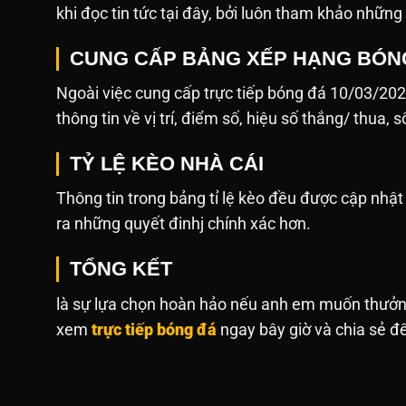
khi đọc tin tức tại đây, bởi luôn tham khảo những
CUNG CẤP BẢNG XẾP HẠNG BÓN
Ngoài việc cung cấp trực tiếp bóng đá 10/03/20
thông tin về vị trí, điểm số, hiệu số thắng/ thua, 
TỶ LỆ KÈO NHÀ CÁI
Thông tin trong bảng tỉ lệ kèo đều được cập nh
ra những quyết đinhj chính xác hơn.
TỔNG KẾT
là sự lựa chọn hoàn hảo nếu anh em muốn thưởn
xem
trực tiếp bóng đá
ngay bây giờ và chia sẻ đế