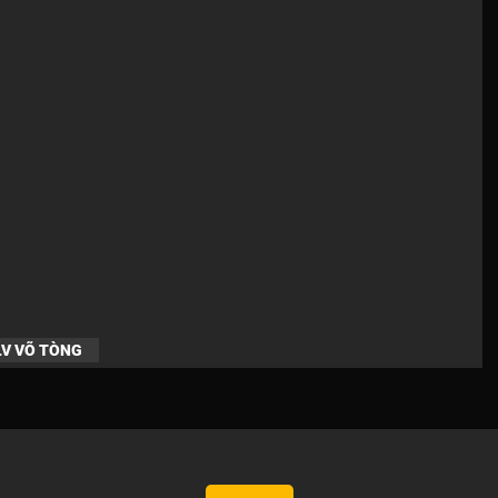
LV VÕ TÒNG