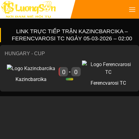
LINK TRỰC TIẾP TRẬN KAZINCBARCIKA –
FERENCVAROSI TC NGÀY 05-03-2026 – 02:00
HUNGARY - CUP
0
0
-
Kazincbarcika
Ferencvarosi TC