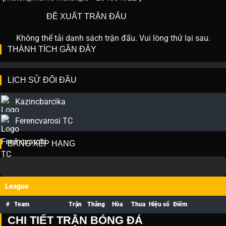
ĐỀ XUẤT TRẬN ĐẤU
Không thể tải danh sách trận đấu. Vui lòng thử lại sau.
THÀNH TÍCH GẦN ĐÂY
LỊCH SỬ ĐỐI ĐẦU
Kazincbarcika
Ferencvarosi TC
BẢNG XẾP HẠNG
League
#
Team
Trận
Thắng
Hòa
Thua
Hiệu số
Điểm
CHI TIẾT TRẬN BÓNG ĐÁ