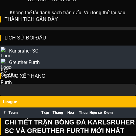
Không thể tải danh sách trận đấu. Vui lòng thử lại sau.
THÀNH TÍCH GẦN ĐÂY
LỊCH SỬ ĐỐI ĐẦU
Karlsruher SC
Greuther Furth
BẢNG XẾP HẠNG
League
#
Team
Trận
Thắng
Hòa
Thua
Hiệu số
Điểm
CHI TIẾT TRẬN BÓNG ĐÁ KARLSRUHER
SC VÀ GREUTHER FURTH MỚI NHẤT