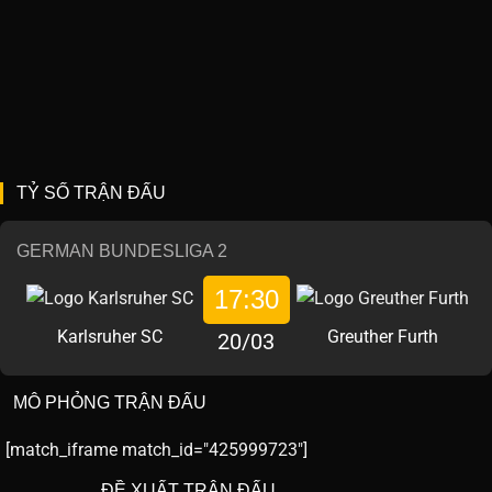
TỶ SỐ TRẬN ĐẤU
GERMAN BUNDESLIGA 2
17:30
Karlsruher SC
Greuther Furth
20/03
MÔ PHỎNG TRẬN ĐẤU
[match_iframe match_id="425999723"]
ĐỀ XUẤT TRẬN ĐẤU