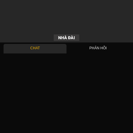
NHÀ ĐÀI
CHAT
PHẢN HỒI