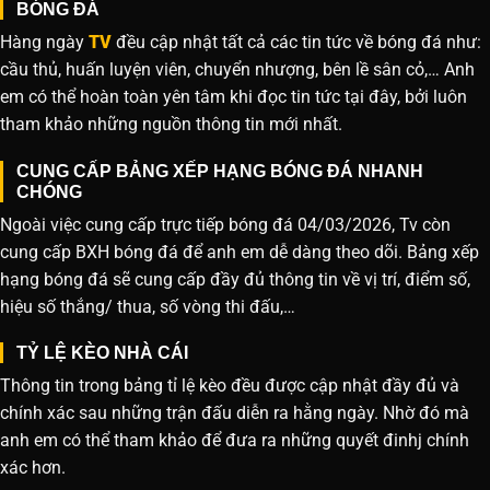
BÓNG ĐÁ
Hàng ngày
TV
đều cập nhật tất cả các tin tức về bóng đá như:
cầu thủ, huấn luyện viên, chuyển nhượng, bên lề sân cỏ,… Anh
em có thể hoàn toàn yên tâm khi đọc tin tức tại đây, bởi luôn
tham khảo những nguồn thông tin mới nhất.
CUNG CẤP BẢNG XẾP HẠNG BÓNG ĐÁ NHANH
CHÓNG
Ngoài việc cung cấp trực tiếp bóng đá 04/03/2026, Tv còn
cung cấp BXH bóng đá để anh em dễ dàng theo dõi. Bảng xếp
hạng bóng đá sẽ cung cấp đầy đủ thông tin về vị trí, điểm số,
hiệu số thắng/ thua, số vòng thi đấu,…
TỶ LỆ KÈO NHÀ CÁI
Thông tin trong bảng tỉ lệ kèo đều được cập nhật đầy đủ và
chính xác sau những trận đấu diễn ra hằng ngày. Nhờ đó mà
anh em có thể tham khảo để đưa ra những quyết đinhj chính
xác hơn.