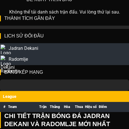
Không thể tải danh sách trận đấu. Vui lòng thử lại sau.
THÀNH TÍCH GẦN ĐÂY
LỊCH SỬ ĐỐI ĐẦU
Jadran Dekani
Radomlje
BẢNG XẾP HẠNG
League
#
Team
Trận
Thắng
Hòa
Thua
Hiệu số
Điểm
CHI TIẾT TRẬN BÓNG ĐÁ JADRAN
DEKANI VÀ RADOMLJE MỚI NHẤT