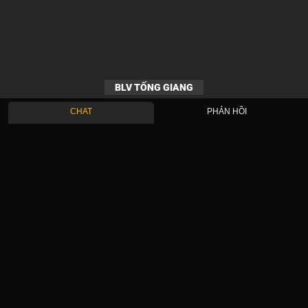
BLV TỐNG GIANG
CHAT
PHẢN HỒI