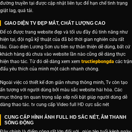
đường truyền tại được cập nhật liên tục để hạn chế tình trạng
giật lag, quá tải.
GIAO DIỆN TV ĐẸP MẮT, CHẤT LƯỢNG CAO
Để có được trang website đẹp và tối ưu đầy đủ tính năng như
hiện tại, đội ngũ kỹ thuật của đã bỏ thời gian nghiên cứu rất
lâu. Giao diện Lương Sơn ưu tiên sự thân thiện dễ dùng, bất cứ
khách hàng dù chưa vào website lần nào cũng dễ dàng thực
hiện thao tác. Từ đó dễ dàng xem xem
tructiepbongda
các trận
đấu yêu thích của mình một cách nhanh chóng.
Ngoài việc có thiết kế đơn giản nhưng thông minh, Tv còn tạo
ấn tượng với người dùng bởi màu sắc website hài hòa. Các
mục thông tin quan trọng sắp xếp nổi bật giúp người dùng dễ
dàng thao tác. tv cung cấp Video full HD cực sắc nét
CUNG CẤP HÌNH ẢNH FULL HD SẮC NÉT, ÂM THANH
SỐNG ĐỘNG
Đây chính là điểm cộng rất lớn đối với , giúp tên tuổi kênh ngày