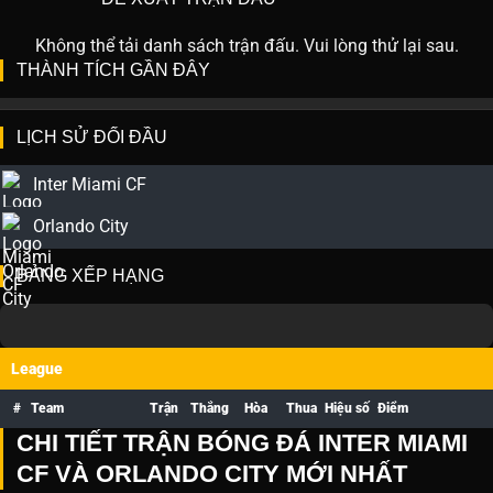
Không thể tải danh sách trận đấu. Vui lòng thử lại sau.
THÀNH TÍCH GẦN ĐÂY
LỊCH SỬ ĐỐI ĐẦU
Inter Miami CF
Orlando City
BẢNG XẾP HẠNG
League
#
Team
Trận
Thắng
Hòa
Thua
Hiệu số
Điểm
CHI TIẾT TRẬN BÓNG ĐÁ INTER MIAMI
CF VÀ ORLANDO CITY MỚI NHẤT