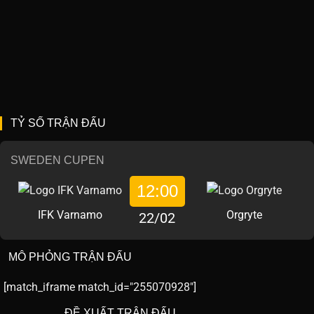
TỶ SỐ TRẬN ĐẤU
SWEDEN CUPEN
12:00
IFK Varnamo
Orgryte
22/02
MÔ PHỎNG TRẬN ĐẤU
[match_iframe match_id="255070928"]
ĐỀ XUẤT TRẬN ĐẤU