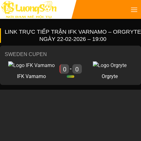
LINK TRỰC TIẾP TRẬN IFK VARNAMO – ORGRYTE
NGÀY 22-02-2026 – 19:00
SWEDEN CUPEN
0
0
-
IFK Varnamo
Orgryte