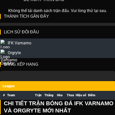
Không thể tải danh sách trận đấu. Vui lòng thử lại sau.
THÀNH TÍCH GẦN ĐÂY
LỊCH SỬ ĐỐI ĐẦU
IFK Varnamo
Orgryte
BẢNG XẾP HẠNG
League
#
Team
Trận
Thắng
Hòa
Thua
Hiệu số
Điểm
CHI TIẾT TRẬN BÓNG ĐÁ IFK VARNAMO
VÀ ORGRYTE MỚI NHẤT