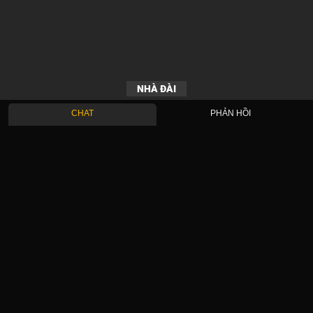
NHÀ ĐÀI
CHAT
PHẢN HỒI