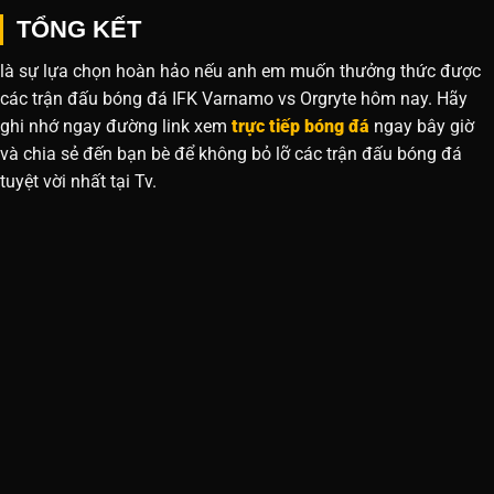
TỔNG KẾT
là sự lựa chọn hoàn hảo nếu anh em muốn thưởng thức được
các trận đấu bóng đá IFK Varnamo vs Orgryte hôm nay. Hãy
ghi nhớ ngay đường link xem
trực tiếp bóng đá
ngay bây giờ
và chia sẻ đến bạn bè để không bỏ lỡ các trận đấu bóng đá
tuyệt vời nhất tại Tv.