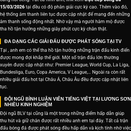
15/03/2026
tại đều có độ phân giải cực kỳ cao. Thêm vào đó,
hệ thống âm thanh liên tục được cập nhật để mang đến những
âm thanh sống động nhất. Nhờ vậy mà người hâm mộ được
tha hồ tận hưởng những giây phút cực kỳ chân thật.
ĐA DẠNG CÁC GIẢI ĐẤU ĐƯỢC PHÁT SÓNG TẠI TV
Tại , anh em có thể tha hồ tận hưởng những trận đấu kinh điển
được mong đợi khắp thế giới. Một số trận đấu lớn thường
xuyên được cập nhật như: Premier League, World Cup, La Liga,
Bundesliga, Euro, Copa America, V League,… Ngoài ra còn rất
nhiều giải đấu hot tại Châu Á, Châu Âu đều được cập nhật liên
tục.
ĐỘI NGŨ BÌNH LUẬN VIÊN TIẾNG VIỆT TẠI LƯƠNG SƠN
NHIỀU KINH NGHIỆM
Đội ngũ BLV tại cũng là một trong những điểm hấp dẫn giúp
thu hút và giữ chân được rất nhiều anh em tại đây. Tất cả trận
đấu bóng đá được phát sóng đều hấp dẫn và kịch tính nhờ việc