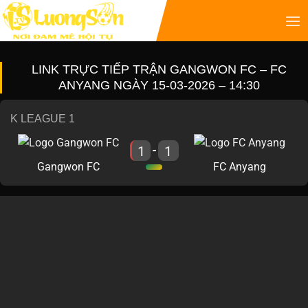
LINK TRỰC TIẾP TRẬN GANGWON FC – FC
ANYANG NGÀY 15-03-2026 – 14:30
K LEAGUE 1
1
1
-
Gangwon FC
FC Anyang