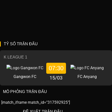
TỶ SỐ TRẬN ĐẤU
K LEAGUE 1
07:30
Gangwon FC
FC Anyang
15/03
MÔ PHỎNG TRẬN ĐẤU
[match_iframe match_id="317592925"]
ĐỀ XUẤT TRẬN ĐẤU