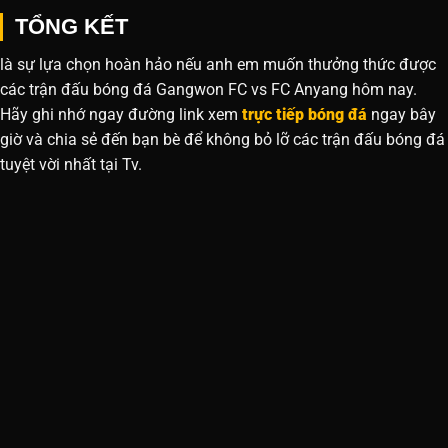
TỔNG KẾT
là sự lựa chọn hoàn hảo nếu anh em muốn thưởng thức được
các trận đấu bóng đá Gangwon FC vs FC Anyang hôm nay.
Hãy ghi nhớ ngay đường link xem
trực tiếp bóng đá
ngay bây
giờ và chia sẻ đến bạn bè để không bỏ lỡ các trận đấu bóng đá
tuyệt vời nhất tại Tv.