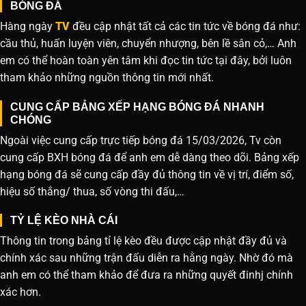
BÓNG ĐÁ
Hàng ngày
TV
đều cập nhật tất cả các tin tức về bóng đá như:
cầu thủ, huấn luyện viên, chuyển nhượng, bên lề sân cỏ,… Anh
em có thể hoàn toàn yên tâm khi đọc tin tức tại đây, bởi luôn
tham khảo những nguồn thông tin mới nhất.
CUNG CẤP BẢNG XẾP HẠNG BÓNG ĐÁ NHANH
CHÓNG
Ngoài việc cung cấp trực tiếp bóng đá 15/03/2026, Tv còn
cung cấp BXH bóng đá để anh em dễ dàng theo dõi. Bảng xếp
hạng bóng đá sẽ cung cấp đầy đủ thông tin về vị trí, điểm số,
hiệu số thắng/ thua, số vòng thi đấu,…
TỶ LỆ KÈO NHÀ CÁI
Thông tin trong bảng tỉ lệ kèo đều được cập nhật đầy đủ và
chính xác sau những trận đấu diễn ra hằng ngày. Nhờ đó mà
anh em có thể tham khảo để đưa ra những quyết đinhj chính
xác hơn.