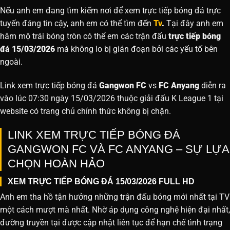
Nếu anh em đang tìm kiếm nơi để xem trực tiếp bóng đá trực
tuyến đáng tin cậy, anh em có thể tìm đến
Tv
.
Tại đây anh em
hâm mộ trái bóng tròn có thể em các trận đấu
trực tiếp bóng
đá 15/03/2026
mà không lo bị gián đoạn bởi các yếu tố bên
ngoài.
Link xem trực tiếp bóng đá
Gangwon FC
vs
FC Anyang
diễn ra
vào lúc 07:30 ngày 15/03/2026 thuộc giải đấu K League 1 tại
website
có trang chủ chính thức không bị chặn.
LINK XEM TRỰC TIẾP BÓNG ĐÁ
GANGWON FC VÀ FC ANYANG – SỰ LỰA
CHỌN HOÀN HẢO
XEM TRỰC TIẾP BÓNG ĐÁ 15/03/2026 FULL HD
Anh em tha hồ tận hưởng những trận đấu bóng mới nhất tại TV
một cách mượt mà nhất. Nhờ áp dụng công nghệ hiện đại nhất,
đường truyền tại được cập nhật liên tục để hạn chế tình trạng