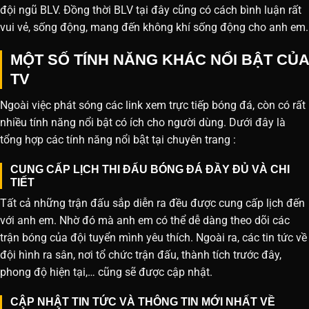
đội ngũ BLV. Đồng thời BLV tại đây cũng có cách bình luận rất
vui vẻ, sống động, mang đến không khí sống động cho anh em.
MỘT SỐ TÍNH NĂNG KHÁC NỔI BẬT CỦA
TV
Ngoài việc phát sóng các link xem trực tiếp bóng đá, còn có rất
nhiều tính năng nổi bật có ích cho người dùng. Dưới đây là
tổng hợp các tính năng nổi bật tại chuyên trang :
CUNG CẤP LỊCH THI ĐẤU BÓNG ĐÁ ĐẦY ĐỦ VÀ CHI
TIẾT
Tất cả những trận đấu sắp diễn ra đều được cung cấp lịch đến
với anh em. Nhờ đó mà anh em có thể dễ dàng theo dõi các
trận bóng của đội tuyển mình yêu thích. Ngoài ra, các tin tức về
đội hình ra sân, nơi tổ chức trận đấu, thành tích trước đây,
phong độ hiện tại,… cũng sẽ được cập nhật.
CẬP NHẬT TIN TỨC VÀ THÔNG TIN MỚI NHẤT VỀ