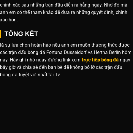
chính xác sau những trận đấu diễn ra hằng ngày. Nhờ đó mà
anh em có thể tham khảo để đưa ra những quyết đinhj chính
xác hơn.
TỔNG KẾT
là sự lựa chọn hoàn hảo nếu anh em muốn thưởng thức được
các trận đấu bóng đá Fortuna Dusseldorf vs Hertha Berlin hôm
nay. Hãy ghi nhớ ngay đường link xem
trực tiếp bóng đá
ngay
bây giờ và chia sẻ đến bạn bè để không bỏ lỡ các trận đấu
bóng đá tuyệt vời nhất tại Tv.