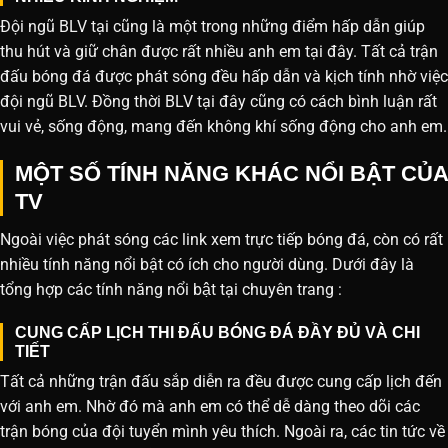
Đội ngũ BLV tại cũng là một trong những điểm hấp dẫn giúp
thu hút và giữ chân được rất nhiều anh em tại đây. Tất cả trận
đấu bóng đá được phát sóng đều hấp dẫn và kịch tính nhờ việc
đội ngũ BLV. Đồng thời BLV tại đây cũng có cách bình luận rất
vui vẻ, sống động, mang đến không khí sống động cho anh em.
MỘT SỐ TÍNH NĂNG KHÁC NỔI BẬT CỦA
TV
Ngoài việc phát sóng các link xem trực tiếp bóng đá, còn có rất
nhiều tính năng nổi bật có ích cho người dùng. Dưới đây là
tổng hợp các tính năng nổi bật tại chuyên trang :
CUNG CẤP LỊCH THI ĐẤU BÓNG ĐÁ ĐẦY ĐỦ VÀ CHI
TIẾT
Tất cả những trận đấu sắp diễn ra đều được cung cấp lịch đến
với anh em. Nhờ đó mà anh em có thể dễ dàng theo dõi các
trận bóng của đội tuyển mình yêu thích. Ngoài ra, các tin tức về