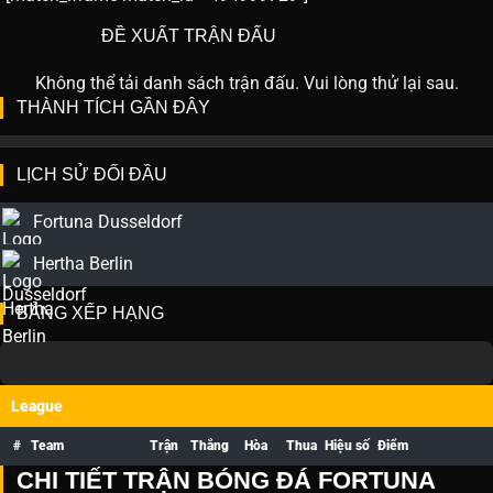
ĐỀ XUẤT TRẬN ĐẤU
Không thể tải danh sách trận đấu. Vui lòng thử lại sau.
THÀNH TÍCH GẦN ĐÂY
LỊCH SỬ ĐỐI ĐẦU
Fortuna Dusseldorf
Hertha Berlin
BẢNG XẾP HẠNG
League
#
Team
Trận
Thắng
Hòa
Thua
Hiệu số
Điểm
CHI TIẾT TRẬN BÓNG ĐÁ FORTUNA