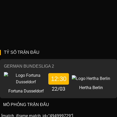
TỶ SỐ TRẬN ĐẤU
GERMAN BUNDESLIGA 2
12:30
Hertha Berlin
22/03
Fortuna Dusseldorf
MÔ PHỎNG TRẬN ĐẤU
[match_iframe match_id="494999729"]