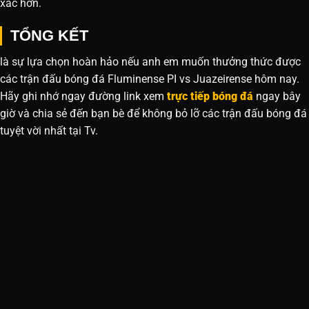
xác hơn.
TỔNG KẾT
là sự lựa chọn hoàn hảo nếu anh em muốn thưởng thức được
các trận đấu bóng đá Fluminense PI vs Juazeirense hôm nay.
Hãy ghi nhớ ngay đường link xem
trực tiếp bóng đá
ngay bây
giờ và chia sẻ đến bạn bè để không bỏ lỡ các trận đấu bóng đá
tuyệt vời nhất tại Tv.