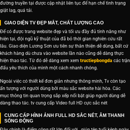
đường truyền tại được cập nhật liên tục để hạn chế tình trạng
giật lag, quá tải.
GIAO DIỆN TV ĐẸP MẮT, CHẤT LƯỢNG CAO
Để có được trang website đẹp và tối ưu đầy đủ tính năng như
hiện tại, đội ngũ kỹ thuật của đã bỏ thời gian nghiên cứu rất
lâu. Giao diện Lương Sơn ưu tiên sự thân thiện dễ dùng, bất cứ
khách hàng dù chưa vào website lần nào cũng dễ dàng thực
hiện thao tác. Từ đó dễ dàng xem xem
tructiepbongda
các trận
đấu yêu thích của mình một cách nhanh chóng.
Ngoài việc có thiết kế đơn giản nhưng thông minh, Tv còn tạo
ấn tượng với người dùng bởi màu sắc website hài hòa. Các
mục thông tin quan trọng sắp xếp nổi bật giúp người dùng dễ
dàng thao tác. tv cung cấp Video full HD cực sắc nét
CUNG CẤP HÌNH ẢNH FULL HD SẮC NÉT, ÂM THANH
SỐNG ĐỘNG
Đây chính là điểm cộng rất lớn đối với , giúp tên tuổi kênh ngày