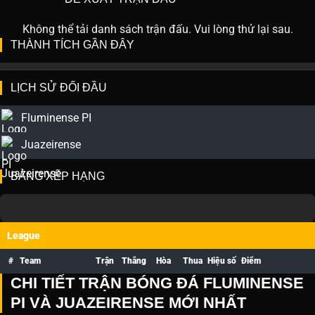
Không thể tải danh sách trận đấu. Vui lòng thử lại sau.
THÀNH TÍCH GẦN ĐÂY
LỊCH SỬ ĐỐI ĐẦU
Fluminense PI
Juazeirense
BẢNG XẾP HẠNG
League
#
Team
Trận
Thắng
Hòa
Thua
Hiệu số
Điểm
CHI TIẾT TRẬN BÓNG ĐÁ FLUMINENSE
PI VÀ JUAZEIRENSE MỚI NHẤT