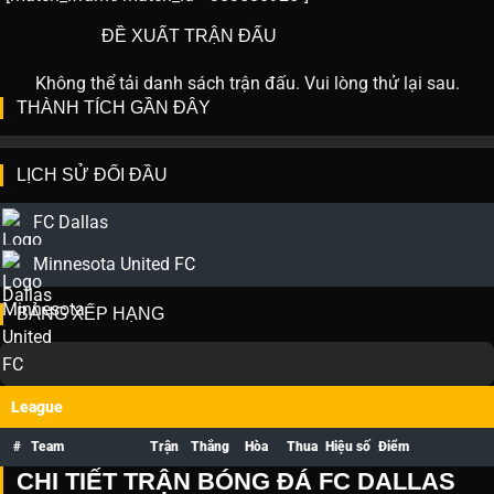
ĐỀ XUẤT TRẬN ĐẤU
Không thể tải danh sách trận đấu. Vui lòng thử lại sau.
THÀNH TÍCH GẦN ĐÂY
LỊCH SỬ ĐỐI ĐẦU
FC Dallas
Minnesota United FC
BẢNG XẾP HẠNG
League
#
Team
Trận
Thắng
Hòa
Thua
Hiệu số
Điểm
CHI TIẾT TRẬN BÓNG ĐÁ FC DALLAS