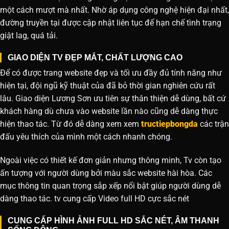
một cách mượt mà nhất. Nhờ áp dụng công nghệ hiện đại nhất,
đường truyền tại được cập nhật liên tục để hạn chế tình trạng
giật lag, quá tải.
GIAO DIỆN TV ĐẸP MẮT, CHẤT LƯỢNG CAO
Để có được trang website đẹp và tối ưu đầy đủ tính năng như
hiện tại, đội ngũ kỹ thuật của đã bỏ thời gian nghiên cứu rất
lâu. Giao diện Lương Sơn ưu tiên sự thân thiện dễ dùng, bất cứ
khách hàng dù chưa vào website lần nào cũng dễ dàng thực
hiện thao tác. Từ đó dễ dàng xem xem
tructiepbongda
các trận
đấu yêu thích của mình một cách nhanh chóng.
Ngoài việc có thiết kế đơn giản nhưng thông minh, Tv còn tạo
ấn tượng với người dùng bởi màu sắc website hài hòa. Các
mục thông tin quan trọng sắp xếp nổi bật giúp người dùng dễ
dàng thao tác. tv cung cấp Video full HD cực sắc nét
CUNG CẤP HÌNH ẢNH FULL HD SẮC NÉT, ÂM THANH