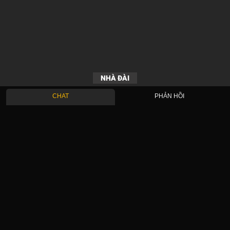
NHÀ ĐÀI
CHAT
PHẢN HỒI