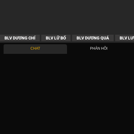
BLV DƯƠNG CHÍ
BLV LỮ BỐ
BLV DƯƠNG QUÁ
BLV LƯ
CHAT
PHẢN HỒI