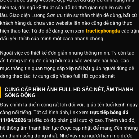
hiện tại, đội ngũ kỹ thuật của đã bỏ thời gian nghiên cứu rất
lâu. Giao diện Lương Sơn ưu tiên sự thân thiện dễ dùng, bất cứ
khách hàng dù chưa vào website lần nào cũng dễ dàng thực
hiện thao tác. Từ đó dễ dàng xem xem
tructiepbongda
các trận
đấu yêu thích của mình một cách nhanh chóng.
Ngoài việc có thiết kế đơn giản nhưng thông minh, Tv còn tạo
ấn tượng với người dùng bởi màu sắc website hài hòa. Các
mục thông tin quan trọng sắp xếp nổi bật giúp người dùng dễ
dàng thao tác. tv cung cấp Video full HD cực sắc nét
CUNG CẤP HÌNH ẢNH FULL HD SẮC NÉT, ÂM THANH
SỐNG ĐỘNG
Đây chính là điểm cộng rất lớn đối với , giúp tên tuổi kênh ngày
càng nổi tiếng. Tất cả hình ảnh, link xem
trực tiếp bóng đá
11/04/2026
tại đều có độ phân giải cực kỳ cao. Thêm vào đó,
hệ thống âm thanh liên tục được cập nhật để mang đến những
âm thanh sống động nhất. Nhờ vậy mà người hâm mộ được