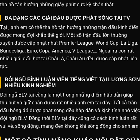
tha hồ tận hưởng những giây phút cực kỳ chân thật.
ĐA DẠNG CÁC GIẢI ĐẤU ĐƯỢC PHÁT SÓNG TẠI TV
Tại , anh em có thể tha hồ tận hưởng những trận đấu kinh điển
được mong đợi khắp thế giới. Một số trận đấu lớn thường
xuyên được cập nhật như: Premier League, World Cup, La Liga,
Bundesliga, Euro, Copa America, V League,… Ngoài ra còn rất
nhiều giải đấu hot tại Châu Á, Châu Âu đều được cập nhật liên
tục.
ĐỘI NGŨ BÌNH LUẬN VIÊN TIẾNG VIỆT TẠI LƯƠNG SƠN
NHIỀU KINH NGHIỆM
Đội ngũ BLV tại cũng là một trong những điểm hấp dẫn giúp
thu hút và giữ chân được rất nhiều anh em tại đây. Tất cả trận
đấu bóng đá được phát sóng đều hấp dẫn và kịch tính nhờ việc
đội ngũ BLV. Đồng thời BLV tại đây cũng có cách bình luận rất
vui vẻ, sống động, mang đến không khí sống động cho anh em.