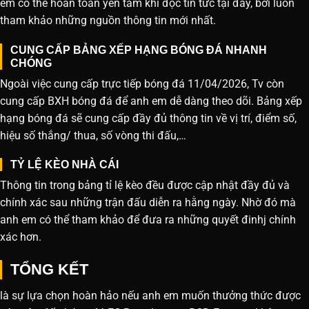
em có thể hoàn toàn yên tâm khi đọc tin tức tại đây, bởi luôn
tham khảo những nguồn thông tin mới nhất.
CUNG CẤP BẢNG XẾP HẠNG BÓNG ĐÁ NHANH
CHÓNG
Ngoài việc cung cấp trực tiếp bóng đá 11/04/2026, Tv còn
cung cấp BXH bóng đá để anh em dễ dàng theo dõi. Bảng xếp
hạng bóng đá sẽ cung cấp đầy đủ thông tin về vị trí, điểm số,
hiệu số thắng/ thua, số vòng thi đấu,…
TỶ LỆ KÈO NHÀ CÁI
Thông tin trong bảng tỉ lệ kèo đều được cập nhật đầy đủ và
chính xác sau những trận đấu diễn ra hằng ngày. Nhờ đó mà
anh em có thể tham khảo để đưa ra những quyết đinhj chính
xác hơn.
TỔNG KẾT
là sự lựa chọn hoàn hảo nếu anh em muốn thưởng thức được