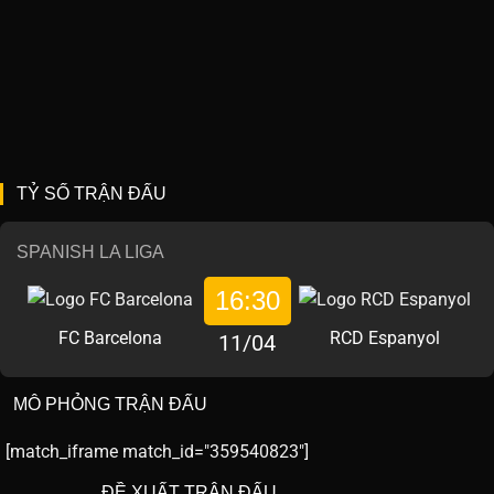
TỶ SỐ TRẬN ĐẤU
SPANISH LA LIGA
16:30
FC Barcelona
RCD Espanyol
11/04
MÔ PHỎNG TRẬN ĐẤU
[match_iframe match_id="359540823"]
ĐỀ XUẤT TRẬN ĐẤU