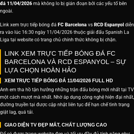
đá 11/04/2026
mà không lo bị gián đoạn bởi các yếu tố bên
ngoài.
Link xem trực tiếp bóng đá
FC Barcelona
vs
RCD Espanyol
diễn
ra vào lúc 16:30 ngày 11/04/2026 thuộc giải đấu Spanish La
Liga tại website
có trang chủ chính thức không bị chặn.
LINK XEM TRỰC TIẾP BÓNG ĐÁ FC
BARCELONA VÀ RCD ESPANYOL – SỰ
LỰA CHỌN HOÀN HẢO
XEM TRỰC TIẾP BÓNG ĐÁ 11/04/2026 FULL HD
Anh em tha hồ tận hưởng những trận đấu bóng mới nhất tại TV
một cách mượt mà nhất. Nhờ áp dụng công nghệ hiện đại nhất,
đường truyền tại được cập nhật liên tục để hạn chế tình trạng
giật lag, quá tải.
GIAO DIỆN TV ĐẸP MẮT, CHẤT LƯỢNG CAO
Để có được trang website đẹp và tối ưu đầy đủ tính năng như