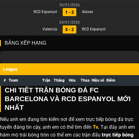
30/01/2026
1 - 2
RCD Espanyol
Alaves
24/01/2026
3 - 2
Valencia
RCD Espanyol
BẢNG XẾP HẠNG
League
#
Team
Trận
Thắng
Hòa
Thua
Hiệu số
Điểm
CHI TIẾT TRẬN BÓNG ĐÁ FC
BARCELONA VÀ RCD ESPANYOL MỚI
NHẤT
Nếu anh em đang tìm kiếm nơi để xem trực tiếp bóng đá trực
tuyến đáng tin cậy, anh em có thể tìm đến
Tv
.
Tại đây anh em
hâm mộ trái bóng tròn có thể em các trận đấu
trực tiếp bóng