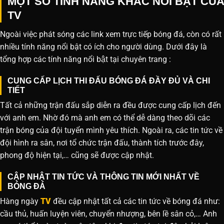
MỘT SỐ TÍNH NĂNG KHÁC NỔI BẬT CỦA
TV
Ngoài việc phát sóng các link xem trực tiếp bóng đá, còn có rất
nhiều tính năng nổi bật có ích cho người dùng. Dưới đây là
tổng hợp các tính năng nổi bật tại chuyên trang :
CUNG CẤP LỊCH THI ĐẤU BÓNG ĐÁ ĐẦY ĐỦ VÀ CHI
TIẾT
Tất cả những trận đấu sắp diễn ra đều được cung cấp lịch đến
với anh em. Nhờ đó mà anh em có thể dễ dàng theo dõi các
trận bóng của đội tuyển mình yêu thích. Ngoài ra, các tin tức về
đội hình ra sân, nơi tổ chức trận đấu, thành tích trước đây,
phong độ hiện tại,… cũng sẽ được cập nhật.
CẬP NHẬT TIN TỨC VÀ THÔNG TIN MỚI NHẤT VỀ
BÓNG ĐÁ
Hàng ngày
TV
đều cập nhật tất cả các tin tức về bóng đá như:
cầu thủ, huấn luyện viên, chuyển nhượng, bên lề sân cỏ,… Anh