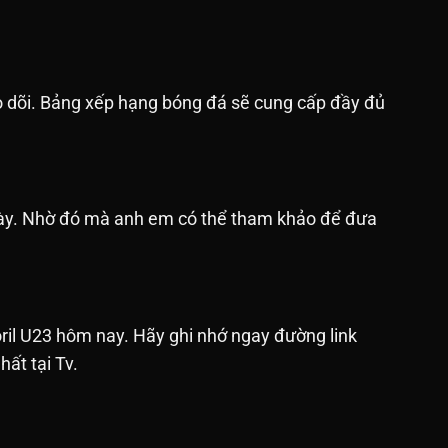
o dõi. Bảng xếp hạng bóng đá sẽ cung cấp đầy đủ
ngày. Nhờ đó mà anh em có thể tham khảo để đưa
ril U23 hôm nay. Hãy ghi nhớ ngay đường link
ất tại Tv.