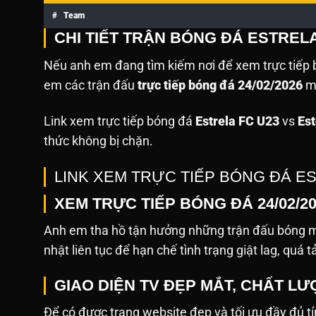
#
Team
CHI TIẾT TRẬN BÓNG ĐÁ ESTRELA
Nếu anh em đang tìm kiếm nơi để xem trực tiếp b
em các trận đấu
trực tiếp bóng đá 24/02/2026
mà
Link xem trực tiếp bóng đá
Estrela FC U23
vs
Est
thức không bị chặn.
LINK XEM TRỰC TIẾP BÓNG ĐÁ ES
XEM TRỰC TIẾP BÓNG ĐÁ 24/02/2
Anh em tha hồ tận hưởng những trận đấu bóng mớ
nhật liên tục để hạn chế tình trạng giật lag, quá t
GIAO DIỆN TV ĐẸP MẮT, CHẤT L
Để có được trang website đẹp và tối ưu đầy đủ tín