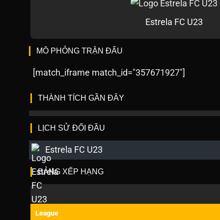
Estrela FC U23
MÔ PHỎNG TRẬN ĐẤU
[match_iframe match_id="357671927"]
THÀNH TÍCH GẦN ĐÂY
LỊCH SỬ ĐỐI ĐẦU
Estrela FC U23
BẢNG XẾP HẠNG
League