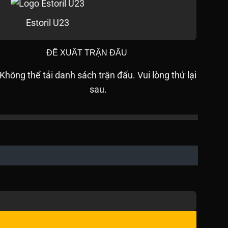
Estoril U23
ĐỀ XUẤT TRẬN ĐẤU
Không thể tải danh sách trận đấu. Vui lòng thử lại
sau.