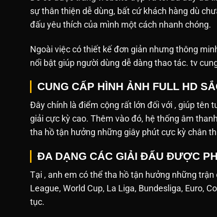
sự thân thiện dễ dùng, bất cứ khách hàng dù ch
đấu yêu thích của mình một cách nhanh chóng.
Ngoài việc có thiết kế đơn giản nhưng thông min
nổi bật giúp người dùng dễ dàng thao tác. tv cun
CUNG CẤP HÌNH ẢNH FULL HD S
Đây chính là điểm cộng rất lớn đối với , giúp tên 
giải cực kỳ cao. Thêm vào đó, hệ thống âm tha
tha hồ tận hưởng những giây phút cực kỳ chân th
ĐA DẠNG CÁC GIẢI ĐẤU ĐƯỢC PH
Tại , anh em có thể tha hồ tận hưởng những trận
League, World Cup, La Liga, Bundesliga, Euro, Co
tục.