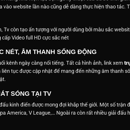
ưa vào website lần nào cũng dễ dàng thực hiện thao tác
h, Tv còn tạo ấn tượng với người dùng bởi màu sắc websit
g cấp Video full HD cực sắc nét
ẮC NÉT, ÂM THANH SỐNG ĐỘNG
tuổi kênh ngày càng nổi tiếng. Tất cả hình ảnh, link xem
tr
nh liên tục được cập nhật để mang đến những âm thanh 
ật.
ÁT SÓNG TẠI TV
 đấu kinh điển được mong đợi khắp thế giới. Một số trận
pa America, V League,… Ngoài ra còn rất nhiều giải đấu 