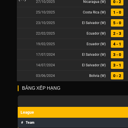
0 - 2
27/10/2025
Nicaragua (W)
1 - 0
25/10/2025
Costa Rica (W)
5 - 0
23/10/2025
El Salvador (W)
2 - 3
22/02/2025
Ecuador (W)
4 - 1
19/02/2025
Ecuador (W)
3 - 0
17/07/2024
El Salvador (W)
3 - 1
14/07/2024
El Salvador (W)
0 - 2
03/06/2024
Bolivia (W)
BẢNG XẾP HẠNG
League
#
Team