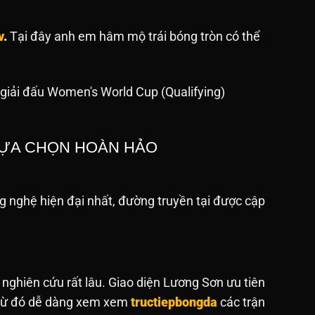
v
.
Tại đây anh em hâm mộ trái bóng tròn có thể
 giải đấu Women's World Cup (Qualifying)
 LỰA CHỌN HOÀN HẢO
 nghệ hiện đại nhất, đường truyền tại được cập
 nghiên cứu rất lâu. Giao diện Lương Sơn ưu tiên
. Từ đó dễ dàng xem xem
tructiepbongda
các trận