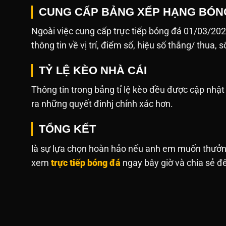
CUNG CẤP BẢNG XẾP HẠNG BÓN
Ngoài việc cung cấp trực tiếp bóng đá 01/03/20
thông tin về vị trí, điểm số, hiệu số thắng/ thua, 
TỶ LỆ KÈO NHÀ CÁI
Thông tin trong bảng tỉ lệ kèo đều được cập nh
ra những quyết đinhj chính xác hơn.
TỔNG KẾT
là sự lựa chọn hoàn hảo nếu anh em muốn thưởng
xem
trực tiếp bóng đá
ngay bây giờ và chia sẻ đế