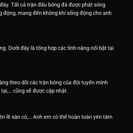
 đây. Tất cả trận đấu bóng đá được phát sóng
sống động, mang đến không khí sống động cho anh
ưới đây là tổng hợp các tính năng nổi bật tại
àng theo dõi các trận bóng của đội tuyển mình
n tại,… cũng sẽ được cập nhật.
bên lề sân cỏ,… Anh em có thể hoàn toàn yên tâm