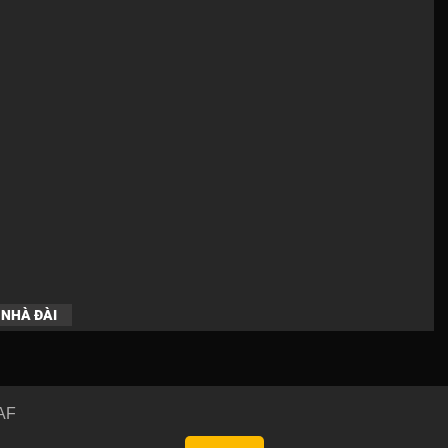
NHÀ ĐÀI
AF