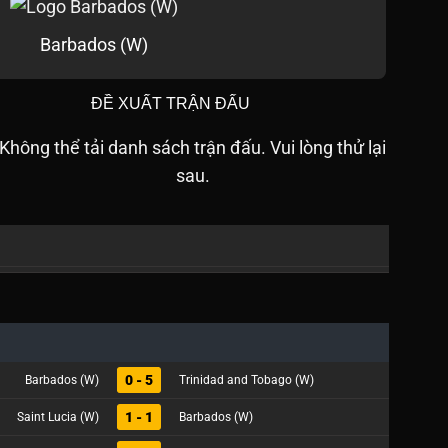
Barbados (W)
ĐỀ XUẤT TRẬN ĐẤU
Không thể tải danh sách trận đấu. Vui lòng thử lại
sau.
0 - 5
Barbados (W)
Trinidad and Tobago (W)
1 - 1
Saint Lucia (W)
Barbados (W)