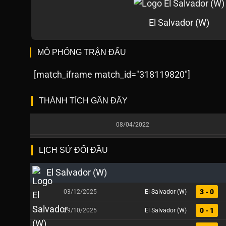
El Salvador (W)
MÔ PHỎNG TRẬN ĐẤU
[match_iframe match_id="318119820"]
THÀNH TÍCH GẦN ĐÂY
08/04/2022
LỊCH SỬ ĐỐI ĐẦU
El Salvador (W)
3 - 0
03/12/2025
El Salvador (W)
0 - 1
29/10/2025
El Salvador (W)