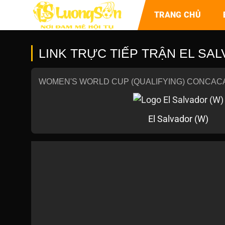
TRANG CHỦ
LINK TRỰC TIẾP TRẬN EL SALV
WOMEN'S WORLD CUP (QUALIFYING) CONCAC
El Salvador (W)