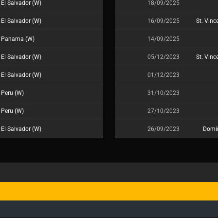
El Salvador (W)
18/09/2025
El Salvador (W)
16/09/2025
St. Vinc
Panama (W)
14/09/2025
El Salvador (W)
05/12/2023
St. Vinc
El Salvador (W)
01/12/2023
Peru (W)
31/10/2023
Peru (W)
27/10/2023
El Salvador (W)
26/09/2023
Domin