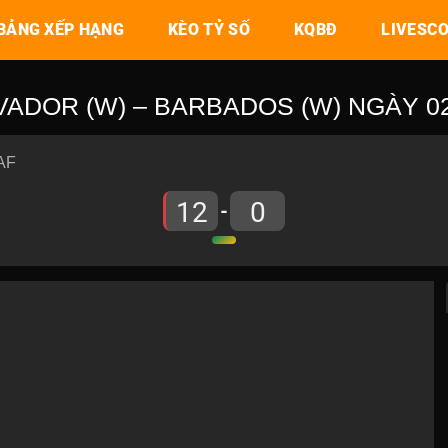
BẢNG XẾP HẠNG
KÈO TỶ SỐ
KQBĐ
LIVESC
ADOR (W) – BARBADOS (W) NGÀY 02-
AF
12
0
-