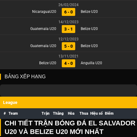
26/02/2024
6 - 0
NicaraguaU20
Belize U20
14/12/2023
3 - 1
Guatemala U20
Belize U20
12/12/2023
5 - 0
Guatemala U20
Belize U20
13/11/2021
4 - 0
Belize U20
Anguilla U20
BẢNG XẾP HẠNG
League
#
Team
Trận
Thắng
Hòa
Thua
Hiệu số
Điểm
CHI TIẾT TRẬN BÓNG ĐÁ EL SALVADOR
U20 VÀ BELIZE U20 MỚI NHẤT