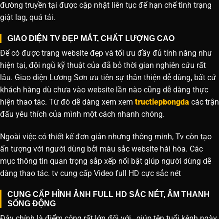
đường truyền tại được cập nhật liên tục để hạn chế tình trạng
giật lag, quá tải.
GIAO DIỆN TV ĐẸP MẮT, CHẤT LƯỢNG CAO
Để có được trang website đẹp và tối ưu đầy đủ tính năng như
hiện tại, đội ngũ kỹ thuật của đã bỏ thời gian nghiên cứu rất
lâu. Giao diện Lương Sơn ưu tiên sự thân thiện dễ dùng, bất cứ
khách hàng dù chưa vào website lần nào cũng dễ dàng thực
hiện thao tác. Từ đó dễ dàng xem xem
tructiepbongda
các trận
đấu yêu thích của mình một cách nhanh chóng.
Ngoài việc có thiết kế đơn giản nhưng thông minh, Tv còn tạo
ấn tượng với người dùng bởi màu sắc website hài hòa. Các
mục thông tin quan trọng sắp xếp nổi bật giúp người dùng dễ
dàng thao tác. tv cung cấp Video full HD cực sắc nét
CUNG CẤP HÌNH ẢNH FULL HD SẮC NÉT, ÂM THANH
SỐNG ĐỘNG
Đây chính là điểm cộng rất lớn đối với , giúp tên tuổi kênh ngày