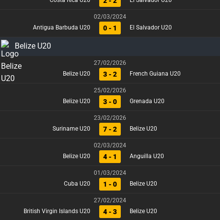
2 - 2
Costa Rica U20
El Salvador U20
02/03/2024
0 - 1
Antigua Barbuda U20
El Salvador U20
Belize U20
27/02/2026
3 - 2
Belize U20
French Guiana U20
25/02/2026
3 - 0
Belize U20
Grenada U20
23/02/2026
7 - 2
Suriname U20
Belize U20
02/03/2024
4 - 1
Belize U20
Anguilla U20
01/03/2024
1 - 0
Cuba U20
Belize U20
27/02/2024
4 - 3
British Virgin Islands U20
Belize U20