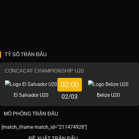
TỶ SỐ TRẬN ĐẤU
CONCACAF CHAMPIONSHIP U20
02:00
El Salvador U20
Belize U20
02/03
MÔ PHỎNG TRẬN ĐẤU
[match_iframe match_id="211474928"]
ĐỀ XUẤT TRẬN ĐẤU