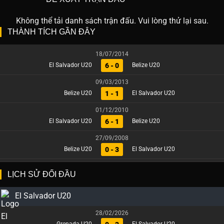
Không thể tải danh sách trận đấu. Vui lòng thử lại sau.
THÀNH TÍCH GẦN ĐÂY
18/07/2014
6 - 0
El Salvador U20
Belize U20
09/03/2013
1 - 1
Belize U20
El Salvador U20
01/12/2010
6 - 1
El Salvador U20
Belize U20
27/09/2008
0 - 3
Belize U20
El Salvador U20
LỊCH SỬ ĐỐI ĐẦU
El Salvador U20
28/02/2026